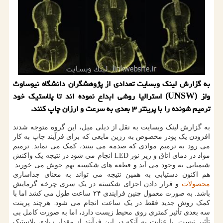
به گزارش لینک وبسایت تعدادی از پژوهشگران دانشگاه نیوساوث
ولز (UNSW) استرالیا روشی ابداع نموده اند تا پلاستیک خود
ترمیم شونده را با پرینتر ۳ بعدی به سرعت و ارزان چاپ کنند.
به گزارش لینک وبسایت به نقل از دیلی میل، این گروه متوجه شدند
افزودن یک پودر مخصوص به رزین مایعی که برای فرآیند چاپ به کار
می رود به ترمیم موادی که صدمه می بینند، کمک می نماید. ترمیم
مواد در دمای اتاق و زیر نور LED انجام می شود در نتیجه یک واکنش
شیمیایی به وجود می آید و قطعه های شکسته بهم جوش می خورند.
هم اکنون دستیابی به همین نتیجه می تواند به معنای جداسازی
محصولات
و قرار دادن اجزای شکسته در یک سری چرخه گرمایش
باشد. به صورت معمول چنین فرایندی ۲۴ ساعت طول می کشد اما با
کمک روش جدید فقط در یک ساعت انجام می شود. هرچند پرینت
سه بعدی تأثیر کمتری روی محیط زیست دارد، اما به صورت کامل بی
تأثیر نیست. با عنایت به آنکه در این فرآیند از مقدار زیادی پلاستیک