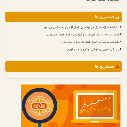
پربحث ترین ها
دقیقا به اندازه مصرف ترافیک بین الملل از حجم بسته کسر می شود
کشف سیاه چاله سرگردان در مرز کهکشان با کمک هوش مصنوعی
خاموشی سراسری، اتصال اینترنت کوبا را مختل کرد
بارندگی شهابی برساوشی اواخر مرداد در ایران
جدیدترین ها