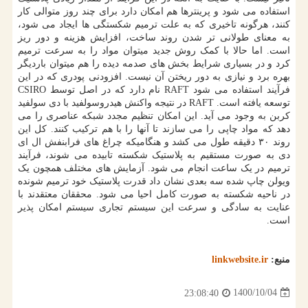
استفاده می شود و پرینترها هم امکان دارد برای چند روز متوالی کار
کنند، هرگونه تاخیری که به علت ترمیم شکستگی ها ایجاد می شود،
به معنای طولانی تر شدن روند ساخت، افزایش هزینه و دور ریز
است. اما حالا با کمک روش جدید میتوان مواد را به سرعت ترمیم
کرد و در بسیاری شرایط بخش های صدمه دیده را هم میتوان باردیگر
بهره برد و نیازی به دور ریختن آن نیست. افزودنی پودری که در این
فرآیند استفاده می شود RAFT نام دارد که در اصل توسط CSIRO
توسعه یافته است. RAFT در نتیجه واکنش هیدروسولفید با دی سولفید
کربن به وجود می آید. این امکان تنظیم مجدد شبکه عناصری را می
دهد که مواد چاپی را می سازند تا آنها را با هم ترکیب کنند. کل این
روند ۳۰ دقیقه طول می کشد و هنگامیکه چراغ های فرابنفش ال ای
دی به صورت مستقیم به پلاستیک شکسته تابیده می شوند، فرآیند
ترمیم در یک ساعت انجام می شود. آزمایش های مختلف همچون یک
ویولن چاپ شده سه بعدی نشان داد قدرت پلاستیک خود ترمیم شونده
در ناحیه شکسته به صورت کامل احیا می شود. محققان معتقدند با
عنایت به سادگی و سرعت این سیستم تجاری سیستم امکان پذیر
است.
منبع:
linkwebsite.ir
1400/10/04
23:08:40