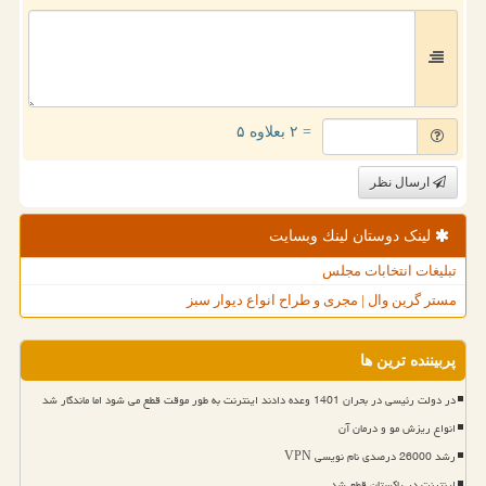
= ۲ بعلاوه ۵
ارسال نظر
لینک دوستان لینك وبسایت
تبلیغات انتخابات مجلس
مستر گرین وال | مجری و طراح انواع دیوار سبز
پربیننده ترین ها
در دولت رئیسی در بحران 1401 وعده دادند اینترنت به طور موقت قطع می شود اما ماندگار شد
انواع ریزش مو و درمان آن
رشد 26000 درصدی نام نویسی VPN
اینترنت در پاکستان قطع شد