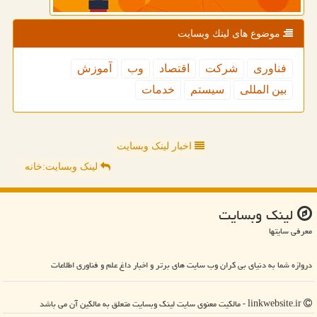
موضوع های لینك وبسایت
فناوری
شركت
اقتصاد
وب
آموزش
بین المللی
سیستم
خدمات
اخبار لینک وبسایت
لینک وبسایت:خانه
لینك وبسایت
معرفی سایتها
دروازه شما به دنیای بی کران وب سایت های برتر و اخبار داغ علم و فناوری اطلاعات
linkwebsite.ir - مالکیت معنوی سایت لینك وبسایت متعلق به مالکین آن می باشد