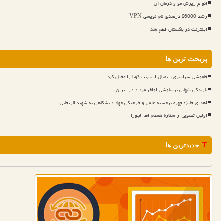
انواع ریزش مو و درمان آن
رشد 26000 درصدی نام نویسی VPN
اینترنت در پاکستان قطع شد
پربحث ترین ها
خاموشی سراسری، اتصال اینترنت کوبا را مختل کرد
بارندگی شهابی برساوشی اواخر مرداد در ایران
اهدای جایزه چهره برجسته علمی و فرهنگی جهاد دانشگاهی به شهید لاریجانی
اولین تصویر از ستاره همدم ابط الجوزا
جدیدترین ها