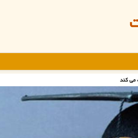
ت
 می کند