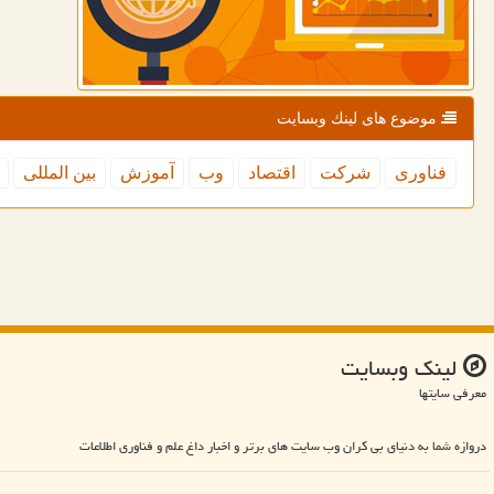
موضوع های لینك وبسایت
فناوری
شركت
اقتصاد
وب
آموزش
بین المللی
لینك وبسایت
معرفی سایتها
دروازه شما به دنیای بی کران وب سایت های برتر و اخبار داغ علم و فناوری اطلاعات