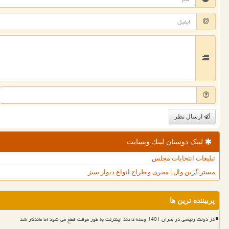
ارسال نظر
لینک دوستان لینك وبسایت
تبلیغات انتخابات مجلس
مستر گرین وال | مجری و طراح انواع دیوار سبز
پربیننده ترین ها
در دولت رئیسی در بحران 1401 وعده دادند اینترنت به طور موقت قطع می شود اما ماندگار شد