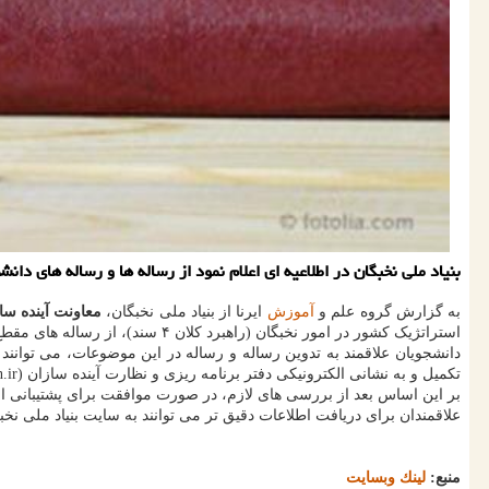
بنیاد ملی نخبگان در اطلاعیه ای اعلام نمود از رساله ها و رساله های دان
به گزارش گروه علم و
آموزش
ایرنا از بنیاد ملی نخبگان،
معاونت آینده ساز
استراتژیک کشور در امور نخبگان (راهبرد کلان ۴ سند)، از رساله های مقطع کارشناسی ارشد و رساله های مقطع دکتری در چندین محور پژوهشی (با تمرکز بر حوزه آینده سازان و دانشجویان مستعد برتر) حمایت می کند.
دانشجویان علاقمند به تدوین رساله و رساله در این موضوعات، می توانند ب
تکمیل و به نشانی الکترونیکی دفتر برنامه ریزی و نظارت آینده سازان (research@bmn.ir) ارسال نمایند.
بر این اساس بعد از بررسی های لازم، در صورت موافقت برای پشتیبانی از 
علاقمندان برای دریافت اطلاعات دقیق تر می توانند به سایت بنیاد ملی نخبگان به آدرس : //www.bmn.ir
منبع:
لینك وبسایت