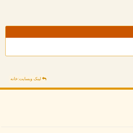
لینک وبسایت:خانه