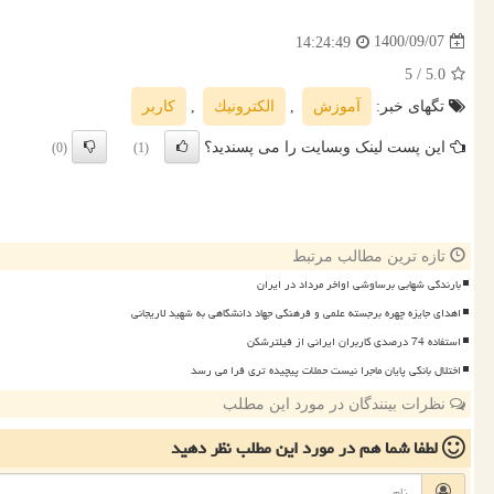
1400/09/07
14:24:49
/ 5
5.0
تگهای خبر:
آموزش
,
الكترونیك
,
كاربر
این پست لینک وبسایت را می پسندید؟
(0)
(1)
تازه ترین مطالب مرتبط
بارندگی شهابی برساوشی اواخر مرداد در ایران
اهدای جایزه چهره برجسته علمی و فرهنگی جهاد دانشگاهی به شهید لاریجانی
استفاده 74 درصدی کاربران ایرانی از فیلترشکن
اختلال بانکی پایان ماجرا نیست حملات پیچیده تری فرا می رسد
نظرات بینندگان در مورد این مطلب
لطفا شما هم
در مورد این مطلب
نظر دهید