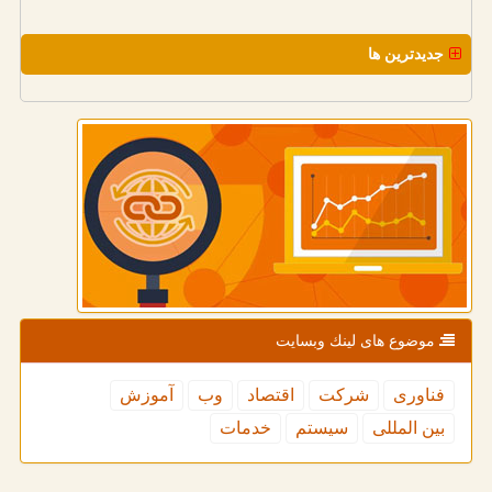
جدیدترین ها
موضوع های لینك وبسایت
فناوری
شركت
اقتصاد
وب
آموزش
بین المللی
سیستم
خدمات