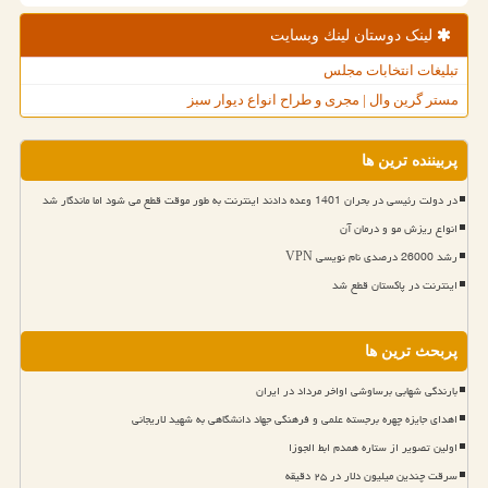
لینک دوستان لینك وبسایت
تبلیغات انتخابات مجلس
مستر گرین وال | مجری و طراح انواع دیوار سبز
پربیننده ترین ها
در دولت رئیسی در بحران 1401 وعده دادند اینترنت به طور موقت قطع می شود اما ماندگار شد
انواع ریزش مو و درمان آن
رشد 26000 درصدی نام نویسی VPN
اینترنت در پاکستان قطع شد
پربحث ترین ها
بارندگی شهابی برساوشی اواخر مرداد در ایران
اهدای جایزه چهره برجسته علمی و فرهنگی جهاد دانشگاهی به شهید لاریجانی
اولین تصویر از ستاره همدم ابط الجوزا
سرقت چندین میلیون دلار در ۲۵ دقیقه