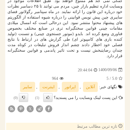
کمکی نمی کند هم ممنوع خواهند بود. طبق اطلاعات موجود در
وبسایت اداره تنظیم بازار چین، مردم می توانند تا ۲۵ دسامبر نظرات
خود درباره این قانون را ارائه نمایند. در ماه سپتامبر رگولاتور فضای
سایبری چین پیش نویس قوانینی را درباره شیوه استفاده از الگوریتم
های پیشنهاد محتوا منتشر نمود. این درحالی است که امسال میلادی
مقامات چینی قوانین سختگیرانه تری در صنایع مختلف بخصوص
فناوری وضع کرده اند. بایدو (موتور جستجوی چینی) و تنسنت (تولید
کننده بازی های کامپیوتر ای) طی گزارش های در ارتباط با نتایج
فصلی خود اخطار دادند چشم انداز فروش تبلیغات در کوتاه مدت
چندان رضایتبخش نیست و تحت تاثیر پاندمی و قوانین سختگیرانه
قرار دارد.
1400/09/06
20:44:04
964
/ 5
5.0
تگهای خبر:
آنلاین
,
اپراتور
,
اینترنت
,
سایبر
این پست لینک وبسایت را می پسندید؟
(0)
(1)
X
تازه ترین مطالب مرتبط