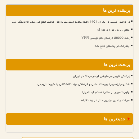
پربیننده ترین ها
در دولت رئیسی در بحران 1401 وعده دادند اینترنت به طور موقت قطع می شود اما ماندگار شد
انواع ریزش مو و درمان آن
رشد 26000 درصدی نام نویسی VPN
اینترنت در پاکستان قطع شد
پربحث ترین ها
بارندگی شهابی برساوشی اواخر مرداد در ایران
اهدای جایزه چهره برجسته علمی و فرهنگی جهاد دانشگاهی به شهید لاریجانی
اولین تصویر از ستاره همدم ابط الجوزا
سرقت چندین میلیون دلار در ۲۵ دقیقه
جدیدترین ها