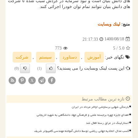
های دانش بنیان است و نبود سرمایه در گردش سبب شده تا شرکت
های دانش بنیان نتوانند تمام توان خودرا اجرائی کنند.
منبع:
لینك وبسایت
1400/08/18
21:17:33
773
/ 5
5.0
تگهای خبر:
آموزش
,
دستاورد
,
سیستم
,
شركت
این پست لینک وبسایت را می پسندید؟
(0)
(1)
X
تازه ترین مطالب مرتبط
بارندگی شهابی برساوشی اواخر مرداد در ایران
اهدای جایزه چهره برجسته علمی و فرهنگی جهاد دانشگاهی به شهید لاریجانی
استارلینک در عراق رسما فعال شد
کسب مدال اتحادیه جهانی ریاضی توسط دانش آموخته مهندسی کامپیوتر شریف