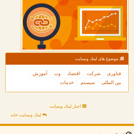
موضوع های لینك وبسایت
فناوری
شركت
اقتصاد
وب
آموزش
بین المللی
سیستم
خدمات
اخبار لینک وبسایت
لینک وبسایت:خانه