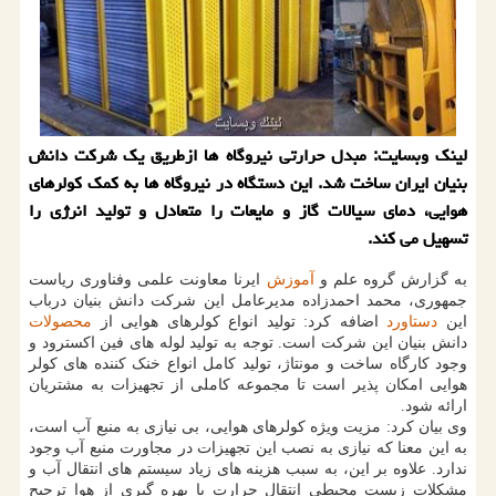
لینک وبسایت: مبدل حرارتی نیروگاه ها ازطریق یک شرکت دانش
بنیان ایران ساخت شد. این دستگاه در نیروگاه ها به کمک کولرهای
هوایی، دمای سیالات گاز و مایعات را متعادل و تولید انرژی را
تسهیل می کند.
به گزارش گروه علم و
آموزش
ایرنا معاونت علمی وفناوری ریاست
جمهوری، محمد احمدزاده مدیرعامل این شرکت دانش بنیان درباب
این
دستاورد
اضافه کرد: تولید انواع کولرهای هوایی از
محصولات
دانش بنیان این شرکت است. توجه به تولید لوله های فین اکسترود و
وجود کارگاه ساخت و مونتاژ، تولید کامل انواع خنک کننده های کولر
هوایی امکان پذیر است تا مجموعه کاملی از تجهیزات به مشتریان
ارائه شود.
وی بیان کرد: مزیت ویژه کولرهای هوایی، بی نیازی به منبع آب است،
به این معنا که نیازی به نصب این تجهیزات در مجاورت منبع آب وجود
ندارد. علاوه بر این، به سبب هزینه های زیاد سیستم های انتقال آب و
مشکلات زیست محیطی انتقال حرارت با بهره گیری از هوا ترجیح