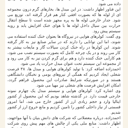
داده می شود.
این فناور اظهار داشت: در این مبدل ها، بخارهای گرم درون مجموعه
ای از لوله ها که بصورت افقی کنار هم قرار گرفته اند، توزیع می
شود. جدار خارجی لوله ها به پره مجهز شده است تا سطح انتقال
حرارت بین سیال داخل لوله ها با هوای خنک افزایش یابد و رویه
سیستم پیش رود.
وی گفت: کولرهای هوایی در نیروگاه ها بعنوان خنک کننده استفاده می
شوند، اما این توانایی را دارند که در سایر صنایع نیز به کار گرفته
شوند. این کولرها در راه خنک کردن سیالات گاز و مایعات بیشتر به
کار می روند و در یک چرخه کامل که بصورت سیستم نصب می شود،
هم کارآیی خنک کننده دارد و هم برای گرم کردن نیز به کار می رود و
از مجموعه این سیستم تحت عنوان مبدل حرارت یاد می شود.
احمدزاده اضافه کرد: با تولید کولرهای هوایی و مبدل ها، ۳۸ فرصت
شغلی ایجاد کردیم که همگی از نیروهای بومی و نخبگان دانشگاهی
هستند و در صورتیکه شرایط صادرات این محصول فراهم گردد،
امکان افزایش فرصت های شغلی نیز مهیا می شود.
وی اشاره کرد: کولرهای هوایی و سیستم مبدل یک چهارم نمونه
خارجی قیمت دارد. در گذشته شاهد بودیم که این محصول از کشور
ایتالیا وارد و حجم زیادی ارز از کشور خارج می شد، اما امروز
قسمتی از نیاز داخلی کشور را تامین کردیم و مانع خروج ارز از کشور
شدیم.
احمدزاده، درباره معضلاتی که شرکت های دانش بنیان با آنها مواجهند،
اظهار داشت: منابع ملی یکی از چالش های مهم پیش روی شرکت