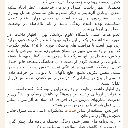
چندین پروسه روحی و جسمی را تقویت می کند.
محمدیان اظهار داشت: کنترل و درمان شاخصهای خطر ایجاد سکته
مغزی، بیماری آلزهایمر و دیگر سندرم های سالمندی شامل بیماری
دیابت، فشارخون، چربی بالا است. در بعضی موارد، علایم عصبی
ممکنست تهدید کننده زندگی باشد و باید بلافاصله در وضعیت
اضطراری ارزیابی شود.
عضو هیات علمی دانشگاه علوم پزشکی تهران اظهار داشت: در
صورت مشاهده هر یک از این علایم تهدید کننده زندگی همچون موارد
زیر، بهتر است با مراقبت های پزشکی فوری (با ۱۱۵ تماس بگیرید)
که این موارد شامل تغییر در سطح هوشیاری، مانند بیهوشی یا عدم
واکنش، مشکل در بلع، سرگیجه یا سردرد شدید گفتار مبهم یا آشفته
یا ناتوانی در صحبت کردن از دست دادن هماهنگی ماهیچه ها و اختلال
تعادل، مشکلات تنفسی، مانند تنگی نفس، تنفس سخت، خس خس
سینه، تنفس نکردن تشنج، فلج ناگهانی یا ناتوانی در حرکت دادن
قسمتی از بدن در بیمارانی که در معرض مبتلاشدن به دمانس (زوال
عقل) است.
وی اظهار داشت: رعایت موارد زیر دراین زمینه کمک کننده است:
- افزایش ارزیابی و تشخیص زودهنگام، کاهش ریسک و پیشگیری و
مدیریت بیماریهای مزمن برای افرادی که مبتلا به آلزایمر یا سایر
زوال عقل هستند یا در معرض خطر هستند.
- افزایش استفاده از سایر
خدمات
پیشگیرانه بالینی مانند کنترل فشار
خون، غربالگری سرطان.
- ارائه برنامه های تغییر شیوه زندگی بوسیله برنامه ملی پیش گیری
از دیابت برای کاهش خطر مبتلاشدن به دیابت نوع ۲.