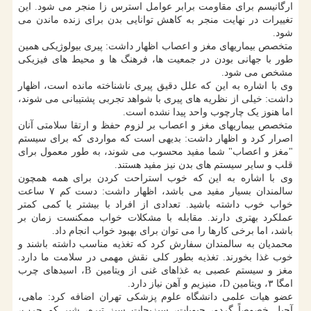
ارگانیسم برای مقاومت برابر عوامل استرس زا منجر می شود. این
تغییرات در نهایت منجر به کاهش توانایی بدن برای زنده ماندن می
شود.
متخصص بیماریهای مغز و اعصاب اظهار داشت: پیری بیولوژیکی همین
طور با جهانی بودن در جمعیت ها، فرهنگ ها و محیط های فیزیکی
مشخص می شود.
وی با اشاره به این که علل دقیق پیری ناشناخته مانده است، اظهار
داشت: خیلی از نظریه های پیری با شواهد تجربی پشتیبانی می شوند،
اما هنوز یک چارچوب واحد پیدا نشده است.
متخصص بیماریهای مغز و اعصاب بر لزوم حفظ و ارتقا سلامتی آنان
اصرار کرد و اظهار داشت: بدیهی است که مواردی که برای سیستم
"مغز و اعصاب" شما مفید محسوب می شوند، به طور معمول برای
قلب و سایر سیستم های بدن نیز مفید هستند.
وی با اشاره به این که خوب استراحت کردن برای همه همچون
سالمندان بسیار مفید می باشد، اظهار داشت: دست کم ۷ ساعت
خواب خوب داشته باشید. تعدادی از افراد با بیشتر یا کمی کمتر
عملکرد بهتری دارند. مقابله با مشکلات خواب ممکنست زمان بر
باشد، اما برخی کارها را می توان برای بهبود خواب انجام داد.
محمدیان به سالمندان سفارش کرد که تغذیه مناسب داشته باشند و
خوب غذا بخورند. تغذیه بطور کلی نقش مهمی در سلامت ما دارد.
مغز و سیستم عصبی به غذاهای غنی از ویتامین B، اسیدهای چرب
امگا ۳، ویتامین D، منیزیم و آهن نیاز دارد.
عضو هیات علمی دانشگاه علوم پزشکی تهران اضافه کرد: ماهی،
آجیل خصوصاً گردو، حبوبات، سبزیجات سبز تیره، شیر کم چرب،