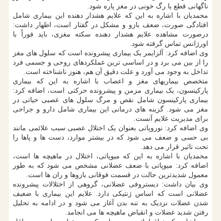
ناگهانی قطع یا رگ خونی در مغز پاره شود.
محمدیان با اشاره به این که علایم هشدار دهنده این بیماری شامل
افتادگی صورت، ضعف بازو و مشکل در گفتار است، اظهار داشت:
درصورت مشاهده علایم هشدار دهنده سکته مغزی، باید فوراً با
اورژانس تماس گرفته شود.
وی اضافه کرد: آلزایمر یک بیماری پیشرونده است که سلول های مغز
را از بین می برد و در اساسی ترین عملکردهای روحی و جسمی فرد
تداخل به وجود می آورد و علت دقیق آن هم، هنوز ناشناخته است.
متخصص بیماریهای مغز و اعصاب با اشاره به این که بیماری
پارکینسون، یک بیماری مزمن و پیشرونده حرکتی است، اضافه کرد:
بیماری پارکینسون شامل نقص و مرگ سلول های عصبی حیاتی در
مغز می شود. گزینه های درمانی این بیماری شامل دارو و جراحی
برای مدیریت علایم آنست.
وی اضافه کرد: نوروپاتی بعنوان یک اختلال عصبی سبب علائمی مانند
بی حسی و ضعف می شود که در بیشتر موارد، دست ها و پاها را
تحت تاثیر قرار می دهد.
محمدیان با اشاره به این که میوپاتی، اختلال در ماهیچه ها است،
اضافه کرد: میوپاتی با ضعف عضلانی مشخص می شود که به طور
معمول شدیدترین حالت در قسمت فوقانی بازوها و ران ها است.
وی بیان داشت: دیستروفی عضلانی، گروهی از اختلالات پیشرونده
عضلانی است که اساس ژنتیکی دارد. علایم این بیماری با ضعیف
شدن عضلات نزدیک به تنه بدن آغاز می شود و در ادامه به تحلیل
رفتن شدید عضلات و انقباض ماهیچه ها می انجامد.