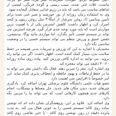
ماست، غلات غنی شده، سیب زمینی و گوجه فرنگی، لیستی از
غذاهای مناسب می باشد که باید در رژیم غذایی متعادل گنجانده شود.
وی به استفاده زمان روزانه از نور خورشید و شیر غنی شده برای
تامین ویتامین D، روغن سرشار از امگا-۳ مثل روغن زیتون و کنجد
اصرار کرد و اظهار داشت: کاهش استرس یکی از با اهمیت ترین
مواردی است که یاید مورد توجه جدی قرار گیرد. هرچند استرس می
تواند بر سیستم عصبی تأثیر بگذارد، اما مواردی مانند یوگا، مدیتیشن،
تنفس عمیق و ورزش منظم می تواند سیستم عصبی را در وضعیت
مناسبی نگه دارد.
محمدیان با اشاره به این که ورزش و تمرینات بدنی همیشه در حفظ
سلامت بدن، بسیار کمک کننده است، اظهار داشت: اگر می توانید راه
بروید، می توانید به اندازه کافی ورزش کنید. پیاده روی ساده روزانه
۲۰-۳۰ دقیقه می تواند معجزه کند.
وی اشاره کرد: مغز را تمرین دهید. فعال نگه داشتن مغز می تواند به
ما در حفظ ارتباطات و بهبود حافظه و انعطاف پذیری کمک نماید. این
امر خصوصاً با افزایش سن اهمیت دارد.
عضو هیات علمی دانشگاه علوم پزشکی تهران اضافه کرد: یادگیری
چیزهای جدید، دیدن مکان های جدید، حل معماها و مشکلات، انجام
کارهای جدید همچون کارهایی است که می تواند ما را تیزبین نگه
دارد.
وی اضافه کرد: علاوه بر این، پژوهشگران نشان داده اند که نوشتن
ساده روی کاغذ سیستم عصبی را به خوبی فعال می کند. به مدت
پانزده دقیقه در روز، نوشتن روی کاغذ - یا حتی نقاشی روی کاغذ