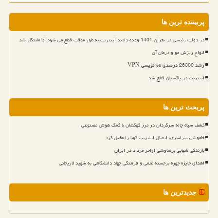
پربیننده ترین ها
در دولت رئیسی در بحران 1401 وعده دادند اینترنت به طور موقت قطع می شود اما ماندگار شد
انواع ریزش مو و درمان آن
رشد 26000 درصدی نام نویسی VPN
اینترنت در پاکستان قطع شد
پربحث ترین ها
کشف سیاه چاله سرگردان در مرز کهکشان با کمک هوش مصنوعی
خاموشی سراسری، اتصال اینترنت کوبا را مختل کرد
بارندگی شهابی برساوشی اواخر مرداد در ایران
اهدای جایزه چهره برجسته علمی و فرهنگی جهاد دانشگاهی به شهید لاریجانی
جدیدترین ها