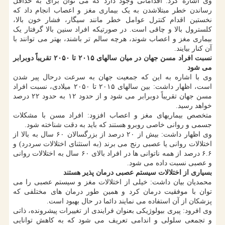
وی اشاره کرد: اقداماتی وجود دارد که می توان برای به حداقل
رساندن خطر مبتلاشدن به یک بیماری مغز و اعصاب انجام داد که
نخستین اقدام کنترل عوامل خطر مانند سیگار، فشار خون بالا،
کلسترول بالا و چاقی است. در صورتیکه افراد سنین بالا گرفتار یک
بیماری مغز و اعصاب شوند، هرچه سالم تر باشند، بهتر می توانند با
آن کنار بیایند.
نسبت افراد مسن جهان در میان سالهای ۲۰۱۵ تا ۲۰۵۰ تقریباً دوبرابر
می شود
وی با اشاره به این که جمعیت جهان به سرعت درحال پیر شدن
است، اظهار داشت: بین سالهای ۲۰۱۵ تا ۲۰۵۰ میلادی، نسبت افراد
مسن جهان تقریباً دوبرابر می شود و از حدود ۱۲ به حدود ۲۲ درصد
خواهد رسید.
متخصص بیماریهای مغز و اعصاب افزود: افراد مسن با مشکلات
جسمی و روانی خاصی روبرو هستند که باید به دقت شناخته شود.
وی اظهار داشت: بیش از ۲۰ درصد از بزرگسالان ۶۰ سال به بالا از
اختلالات روانی یا عصبی رنج می برند (به استثنای اختلالات سردرد) و
۶.۶ درصد از همه ناتوانی ها در افراد بالای ۶۰ سال به اختلالات روانی
و عصبی نسبت داده می شود.
بسیاری از اختلالات سیستم عصبی درمان پذیر هستند
محمدیان بیان داشت: خیلی از اختلالات مغز و سیستم عصبی را می
توان با موفقیت درمان کرد و همین طور درمان های مختلفی که
پزشکان از آن استفاده می نمایند دائما در حال بهبود است.
وی افرود: پیری بیولوژیکی بعنوان فرایندی از تغییرات پیشرونده، ذاتی
و تجمعی سلولی و اندامی تعریف می شود که به کاهش توانایی