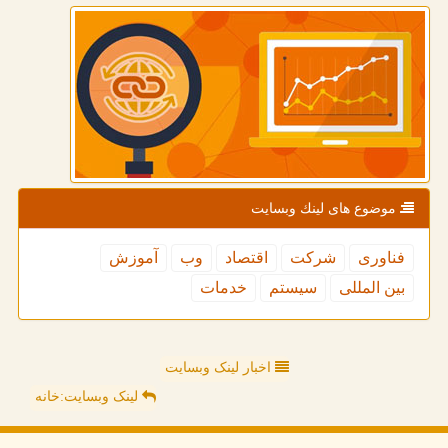
موضوع های لینك وبسایت
فناوری
شركت
اقتصاد
وب
آموزش
بین المللی
سیستم
خدمات
اخبار لینک وبسایت
لینک وبسایت:خانه