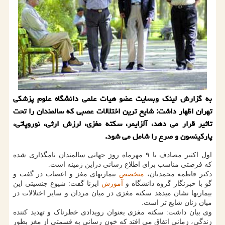
به گزارش لینک وبسایت عضو هیات علمی دانشگاه علوم پزشکی
تهران اظهار داشت: شایع ترین اختلالات عصبی که سالمندان را تحت
تاثیر قرار می دهد، آلزایمر، سکته مغزی، لرزش ارثی، نوروپاتی،
پارکینسون و صرع را شامل می شود.
اول اکتبر مصادف با ۹ مهرماه روز جهانی سالمندان نامگذاری شده
که فرصتی مناسب برای اطلاع رسانی دراین زمینه است.
دکتر فاطمه محمدیان،
متخصص
بیماریهای مغز و اعصاب در گفت و
گو با خبرنگار گروه دانشگاه و
آموزش
ایرنا گفت: شیوع جنسیتی این
بیماریها نشان میدهد سکته مغزی در میان مردان و سایر اختلالات در
میان زنان شایع تر است.
وی بیان داشت: سکته مغزی بعنوان رویدادی خطرناک و تهدید کننده
زندگی، زمانی اتفاق می افتد که خون رسانی به قسمتی از مغز بطور