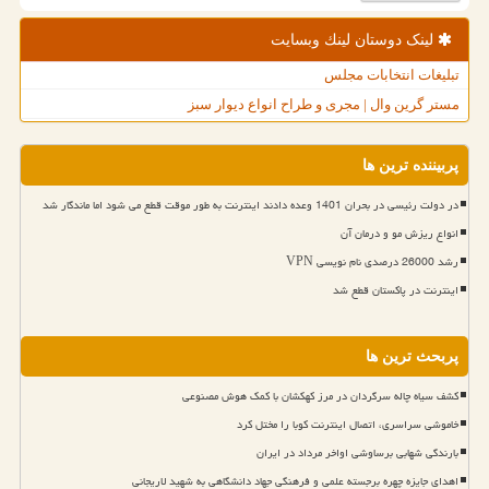
لینک دوستان لینك وبسایت
تبلیغات انتخابات مجلس
مستر گرین وال | مجری و طراح انواع دیوار سبز
پربیننده ترین ها
در دولت رئیسی در بحران 1401 وعده دادند اینترنت به طور موقت قطع می شود اما ماندگار شد
انواع ریزش مو و درمان آن
رشد 26000 درصدی نام نویسی VPN
اینترنت در پاکستان قطع شد
پربحث ترین ها
کشف سیاه چاله سرگردان در مرز کهکشان با کمک هوش مصنوعی
خاموشی سراسری، اتصال اینترنت کوبا را مختل کرد
بارندگی شهابی برساوشی اواخر مرداد در ایران
اهدای جایزه چهره برجسته علمی و فرهنگی جهاد دانشگاهی به شهید لاریجانی