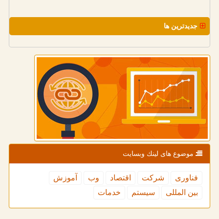
جدیدترین ها
موضوع های لینك وبسایت
فناوری
شركت
اقتصاد
وب
آموزش
بین المللی
سیستم
خدمات