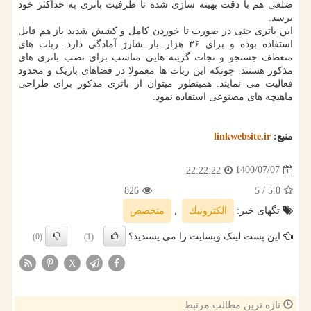
ضلعی هم با دقت بهینه سازی شده تا ظرفیت باتری به حداکثر خود
برسد.
این باتری حتی در صورت تا خوردن کامل و کشش شدید باز هم قابل
استفاده بوده و برای ۳۶ هزار بار شارژ آمادگی دارد. ربات های
منعطف جستجو و نجات گزینه هایی مناسب برای نصب باتری های
مذکور هستند. چونکه این ربات ها معمولا در فضاهای باریک و محدود
فعالیت می نمایند. همینطور میتوان از باتری مذکور برای طراحی
ماهیچه های مصنوعی استفاده نمود.
منبع:
linkwebsite.ir
1400/07/07
22:22:22
826
/ 5
5.0
تگهای خبر:
الكترونیك
,
متخصص
این پست لینک وبسایت را می پسندید؟
(0)
(1)
X
تازه ترین مطالب مرتبط