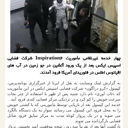
چهار خدمه غیرنظامی مأموریت Inspiration۴ شرکت فضایی
اسپیس ایکس بعد از یک ورود آتشین در جو زمین در آب های
اقیانوس اطلس در فلوریدای آمریکا فرود آمدند.
به گزارش لینک وبسایت به نقل از ایرنا از خبرگزاری یونایتدپرس،
کپسول «کرو دراگون» شرکت فضایی اسپیس ایکس در این مأموریت
که «تاب آوری» نام دارد شنبه پس از ظهر با استفاده از چتر نجات
سرعت خویش را کم کرد و در نزدیکی مرکز فضایی کندی فرود آمد.
خدمه این کپسول بعد از بازیابی توسط مامورینی که با کشتی خویش
را به محل فرود این کپسول می رسانند سوار به یک دستگاه بالگرد
می شوند و در یک پرواز کوتاه مدت به مرکز سابق فرود شاتل
فضایی بازگردانده می شوند.
بازگشت آنها بعد از تقریباً سه روز، نتیجه موفقیت آمیز نخستین پرواز