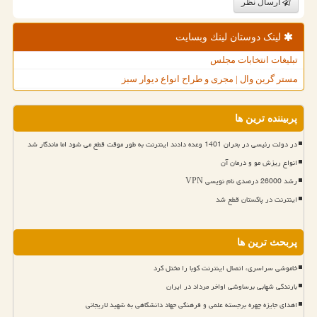
ارسال نظر
لینک دوستان لینك وبسایت
تبلیغات انتخابات مجلس
مستر گرین وال | مجری و طراح انواع دیوار سبز
پربیننده ترین ها
در دولت رئیسی در بحران 1401 وعده دادند اینترنت به طور موقت قطع می شود اما ماندگار شد
انواع ریزش مو و درمان آن
رشد 26000 درصدی نام نویسی VPN
اینترنت در پاکستان قطع شد
پربحث ترین ها
خاموشی سراسری، اتصال اینترنت کوبا را مختل کرد
بارندگی شهابی برساوشی اواخر مرداد در ایران
اهدای جایزه چهره برجسته علمی و فرهنگی جهاد دانشگاهی به شهید لاریجانی