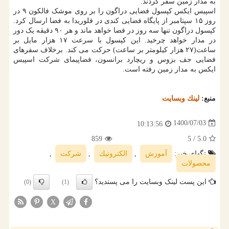
به مدار زمین سفر کردند.
اسپیس ایکس کپسول فضایی دراگون را بر روی موشک فالکون ۹ در
روز ۱۵ سپتامبر از پایگاه فضایی کندی در فلوریدا به فضا ارسال کرد.
کپسول دراگون تنها سه روز در فضا خواهد ماند و هر ۹۰ دقیقه یک دور
در مدار خواهد چرخید. این کپسول با سرعت ۱۷ هزار مایل بر
ساعت(۲۷ هزار کیلومتر بر ساعت) حرکت می کند. برخلاف سفرهای
فضایی جف بزوس و ریچارد برانسون، فضاپیمای شرکت اسپیس
ایکس به مدار زمین رفته است.
منبع:
لینك وبسایت
1400/07/03
10:13:56
859
/ 5
5.0
تگهای خبر:
آموزش
,
الكترونیك
,
شركت
,
محصولات
این پست لینک وبسایت را می پسندید؟
(0)
(1)
X