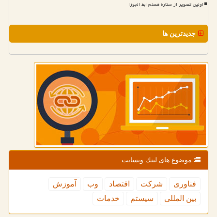
اولین تصویر از ستاره همدم ابط الجوزا
جدیدترین ها
موضوع های لینك وبسایت
فناوری
شركت
اقتصاد
وب
آموزش
بین المللی
سیستم
خدمات