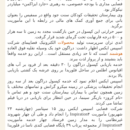
فضایی مداری با بودجه خصوصی، به رهبری «جارد ایزاکمن» میلیاردر
نیکوکار بود.
وی بیمارستان تحقیقات کودکان سنت جود واقع در ممفیس را بعنوان
بانی برای جمع آوری کمک های مالی در رابطه با این مأموریت
برگزید.
سپر حرارتی این کپسول در حین بازگشت مجدد به زمین تا سه هزار
و ۵۰۰ درجه فارنهایت تحت گرمای شدید قرار گرفت.
اندی تران سرپرست تولید
محصولات
الکترونیک فضاپیمای شرکت
اسپیس ایکس اظهار داشت: دراگون خود یک وسیله نقلیه فوق العاده
هوشمند
است که تا حد زیادی مستقل است... ازاین رو خدمه واقعاً
باید بنشینند و از پرواز لذت ببرند.
خدمه بازیابی کپسول دراگون را ۳۰ دقیقه بعد از فرود بر آب های
اقیانوس اطلس در ساحل فلوریدا بر روی عرشه یک کشتی بازیابی
بالا بردند.
اسپیس ایکس اعلام نمود که خدمه کپسول دراگون بعد از سه روز
انجام تحقیقات پزشکی در زمینه میکرو گرانش و تماسهای مختلف با
زمین همچون تماس با بیماران بیمارستان سنت جود و هم تماس با
«تام کروز» بازیگر سینما، در حین انتظار برای بازیابی در دریا فیلم
تماشا می کردند.
شرکت فضایی اسپیس ایکس روز ۱۵ سپتامبر (چهارشنبه ۲۴
شهریور) مأموریت Inspiration۴ را انجام داد و طی آن چهار شهروند
غیرنظامی را به مدار زمین فرستاد. چهار خدمه مأموریت
Inspiration۴ از مجموعه پرتاب ۳۹ پایگاه فضایی کندی ناسا در فلوریدا