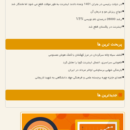
در دولت رئیسی در بحران 1401 وعده دادند اینترنت به طور موقت قطع می شود اما ماندگار شد
انواع ریزش مو و درمان آن
رشد 26000 درصدی نام نویسی VPN
اینترنت در پاکستان قطع شد
پربحث ترین ها
کشف سیاه چاله سرگردان در مرز کهکشان با کمک هوش مصنوعی
خاموشی سراسری، اتصال اینترنت کوبا را مختل کرد
بارندگی شهابی برساوشی اواخر مرداد در ایران
اهدای جایزه چهره برجسته علمی و فرهنگی جهاد دانشگاهی به شهید لاریجانی
جدیدترین ها