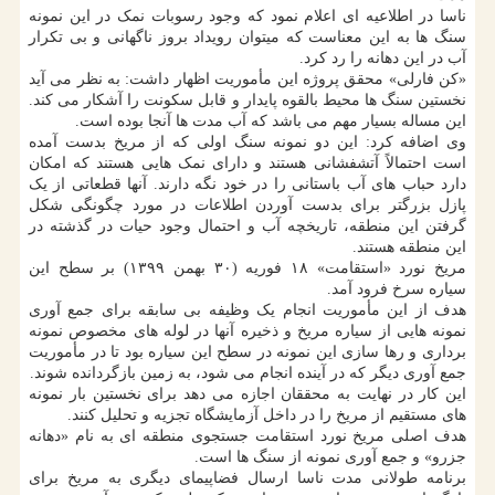
ناسا در اطلاعیه ای اعلام نمود که وجود رسوبات نمک در این نمونه
سنگ ها به این معناست که میتوان رویداد بروز ناگهانی و بی تکرار
آب در این دهانه را رد کرد.
«کن فارلی» محقق پروژه این مأموریت اظهار داشت: به نظر می آید
نخستین سنگ ها محیط بالقوه پایدار و قابل سکونت را آشکار می کند.
این مساله بسیار مهم می باشد که آب مدت ها آنجا بوده است.
وی اضافه کرد: این دو نمونه سنگ اولی که از مریخ بدست آمده
است احتمالاً آتشفشانی هستند و دارای نمک هایی هستند که امکان
دارد حباب های آب باستانی را در خود نگه دارند. آنها قطعاتی از یک
پازل بزرگتر برای بدست آوردن اطلاعات در مورد چگونگی شکل
گرفتن این منطقه، تاریخچه آب و احتمال وجود حیات در گذشته در
این منطقه هستند.
مریخ نورد «استقامت» ۱۸ فوریه (۳۰ بهمن ۱۳۹۹) بر سطح این
سیاره سرخ فرود آمد.
هدف از این مأموریت انجام یک وظیفه بی سابقه برای جمع آوری
نمونه هایی از سیاره مریخ و ذخیره آنها در لوله های مخصوص نمونه
برداری و رها سازی این نمونه در سطح این سیاره بود تا در مأموریت
جمع آوری دیگر که در آینده انجام می شود، به زمین بازگردانده شوند.
این کار در نهایت به محققان اجازه می دهد برای نخستین بار نمونه
های مستقیم از مریخ را در داخل آزمایشگاه تجزیه و تحلیل کنند.
هدف اصلی مریخ نورد استقامت جستجوی منطقه ای به نام «دهانه
جزرو» و جمع آوری نمونه از سنگ ها است.
برنامه طولانی مدت ناسا ارسال فضاپیمای دیگری به مریخ برای