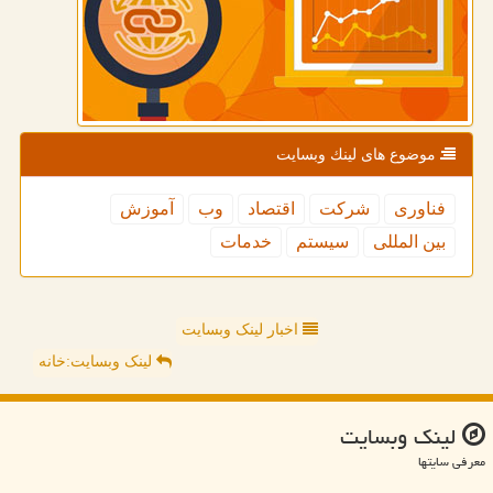
موضوع های لینك وبسایت
فناوری
شركت
اقتصاد
وب
آموزش
بین المللی
سیستم
خدمات
اخبار لینک وبسایت
لینک وبسایت:خانه
لینك وبسایت
معرفی سایتها