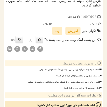
بازگرداندن نمونه ها به زمین است که طی یک دهه آینده صورت
خواهد گرفت.
1400/06/22
10:40:44
736
/ 5
5.0
تگهای خبر:
آموزش
,
وب
این پست لینک وبسایت را می پسندید؟
(0)
(1)
X
تازه ترین مطالب مرتبط
کشف سیاه چاله سرگردان در مرز کهکشان با کمک هوش مصنوعی
بارندگی شهابی برساوشی اواخر مرداد در ایران
اهدای جایزه چهره برجسته علمی و فرهنگی جهاد دانشگاهی به شهید لاریجانی
اولین تصویر از ستاره همدم ابط الجوزا
نظرات بینندگان در مورد این مطلب
لطفا شما هم
در مورد این مطلب
نظر دهید