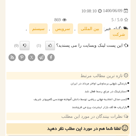
1400/06/09
10:08:10
869
/ 5
5.0
تگهای خبر:
بین المللی
,
سرویس
,
سیستم
,
شركت
این پست لینک وبسایت را می پسندید؟
(0)
(1)
X
تازه ترین مطالب مرتبط
بارندگی شهابی برساوشی اواخر مرداد در ایران
استارلینک در عراق رسما فعال شد
کسب مدال اتحادیه جهانی ریاضی توسط دانش آموخته مهندسی کامپیوتر شریف
بازاریاب ها کف بازار اینترنت پرو می فروشند
نظرات بینندگان در مورد این مطلب
لطفا شما هم
در مورد این مطلب
نظر دهید