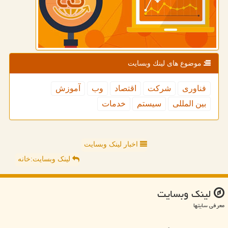
موضوع های لینك وبسایت
فناوری
شركت
اقتصاد
وب
آموزش
بین المللی
سیستم
خدمات
اخبار لینک وبسایت
لینک وبسایت:خانه
لینك وبسایت
معرفی سایتها