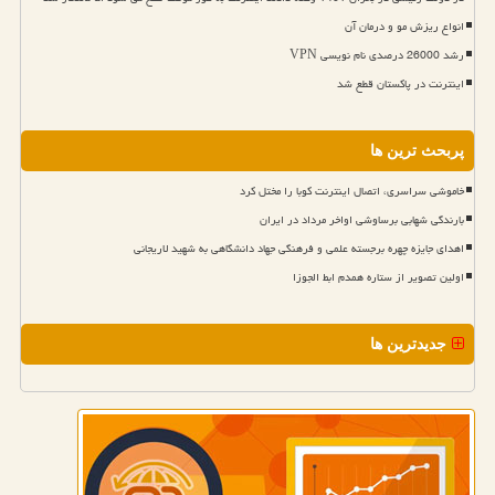
انواع ریزش مو و درمان آن
رشد 26000 درصدی نام نویسی VPN
اینترنت در پاکستان قطع شد
پربحث ترین ها
خاموشی سراسری، اتصال اینترنت کوبا را مختل کرد
بارندگی شهابی برساوشی اواخر مرداد در ایران
اهدای جایزه چهره برجسته علمی و فرهنگی جهاد دانشگاهی به شهید لاریجانی
اولین تصویر از ستاره همدم ابط الجوزا
جدیدترین ها