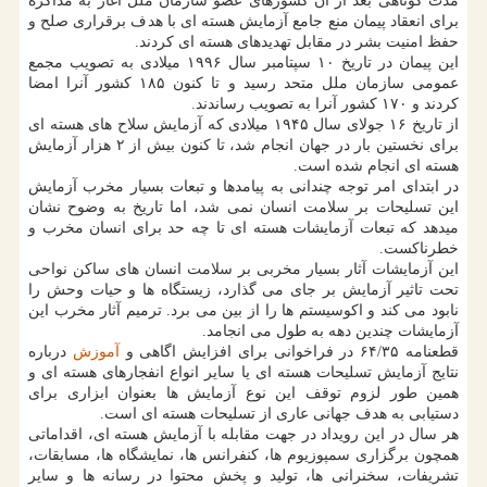
مدت کوتاهی بعد از آن کشورهای عضو سازمان ملل آغاز به مذاکره
برای انعقاد پیمان منع جامع آزمایش هسته ای با هدف برقراری صلح و
حفظ امنیت بشر در مقابل تهدیدهای هسته ای کردند.
این پیمان در تاریخ ۱۰ سپتامبر سال ۱۹۹۶ میلادی به تصویب مجمع
عمومی سازمان ملل متحد رسید و تا کنون ۱۸۵ کشور آنرا امضا
کردند و ۱۷۰ کشور آنرا به تصویب رساندند.
از تاریخ ۱۶ جولای سال ۱۹۴۵ میلادی که آزمایش سلاح های هسته ای
برای نخستین بار در جهان انجام شد، تا کنون بیش از ۲ هزار آزمایش
هسته ای انجام شده است.
در ابتدای امر توجه چندانی به پیامدها و تبعات بسیار مخرب آزمایش
این تسلیحات بر سلامت انسان نمی شد، اما تاریخ به وضوح نشان
میدهد که تبعات آزمایشات هسته ای تا چه حد برای انسان مخرب و
خطرناکست.
این آزمایشات آثار بسیار مخربی بر سلامت انسان های ساکن نواحی
تحت تاثیر آزمایش بر جای می گذارد، زیستگاه ها و حیات وحش را
نابود می کند و اکوسیستم ها را از بین می برد. ترمیم آثار مخرب این
آزمایشات چندین دهه به طول می انجامد.
قطعنامه ۶۴/۳۵ در فراخوانی برای افزایش اگاهی و
آموزش
درباره
نتایج آزمایش تسلیحات هسته ای یا سایر انواع انفجارهای هسته ای و
همین طور لزوم توقف این نوع آزمایش ها بعنوان ابزاری برای
دستیابی به هدف جهانی عاری از تسلیحات هسته ای است.
هر سال در این رویداد در جهت مقابله با آزمایش هسته ای، اقداماتی
همچون برگزاری سمپوزیوم ها، کنفرانس ها، نمایشگاه ها، مسابقات،
تشریفات، سخنرانی ها، تولید و پخش محتوا در رسانه ها و سایر