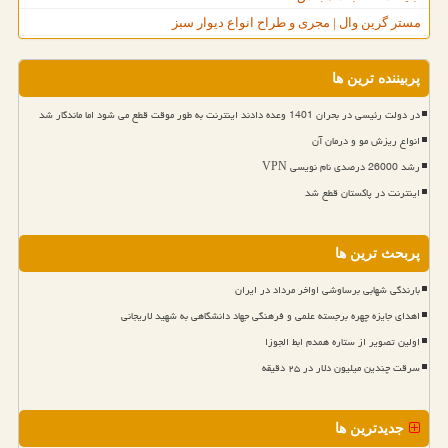
مستر گرین وال | مجری و طراح انواع دیوار سبز
پربیننده ترین ها
در دولت رئیسی در بحران 1401 وعده دادند اینترنت به طور موقت قطع می شود اما ماندگار شد
انواع ریزش مو و درمان آن
رشد 26000 درصدی نام نویسی VPN
اینترنت در پاکستان قطع شد
پربحث ترین ها
بارندگی شهابی برساوشی اواخر مرداد در ایران
اهدای جایزه چهره برجسته علمی و فرهنگی جهاد دانشگاهی به شهید لاریجانی
اولین تصویر از ستاره همدم ابط الجوزا
سرقت چندین میلیون دلار در ۲۵ دقیقه
جدیدترین ها