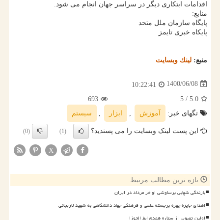
اقدامات ابتکاری دیگر در سراسر جهان انجام می شود.
منابع:
پایگاه سازمان ملل متحد
پایکاه خبری تایمز
منبع:
لینك وبسایت
1400/06/08
10:22:41
693
/ 5
5.0
تگهای خبر:
آموزش
,
ابزار
,
سیستم
این پست لینک وبسایت را می پسندید؟
(0)
(1)
X
تازه ترین مطالب مرتبط
بارندگی شهابی برساوشی اواخر مرداد در ایران
اهدای جایزه چهره برجسته علمی و فرهنگی جهاد دانشگاهی به شهید لاریجانی
اولین تصویر از ستاره همدم ابط الجوزا