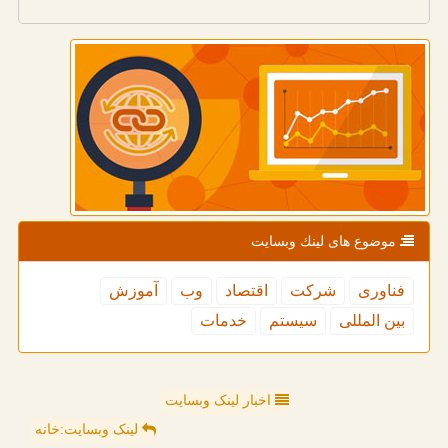
موضوع های لینك وبسایت
فناوری
شركت
اقتصاد
وب
آموزش
بین المللی
سیستم
خدمات
اخبار لینک وبسایت
لینک وبسایت:خانه