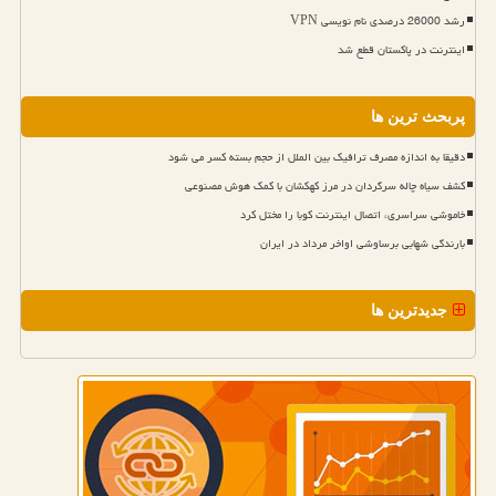
رشد 26000 درصدی نام نویسی VPN
اینترنت در پاکستان قطع شد
پربحث ترین ها
دقیقا به اندازه مصرف ترافیک بین الملل از حجم بسته کسر می شود
کشف سیاه چاله سرگردان در مرز کهکشان با کمک هوش مصنوعی
خاموشی سراسری، اتصال اینترنت کوبا را مختل کرد
بارندگی شهابی برساوشی اواخر مرداد در ایران
جدیدترین ها