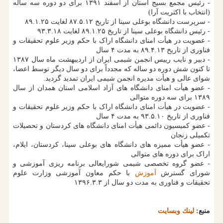
- رئیس مجمع بسیج استان از اسفند ۱۳۹۱ برای دو دوره سه ساله
(انتخاب با اکثریت آرا)
- سرپرست دانشگاه بوعلی سینا از تاریخ ۸۷.۵.۱۲ لغایت ۸۹.۱.۲۵
- رئیس دانشگاه بوعلی سینا از تاریخ ۸۹.۱.۲۵ لغایت ۹۳.۳.۱۸
- عضویت در هیأت امنای دانشگاه اراک با حکم وزیر علوم تحقیقات و
فناوری از تاریخ ۸۹.۴.۱۳ به مدت ۴ سال
- دبیر و نایب رییس انجمن شیمی ایران از اردیبهشت ماه سال ۱۳۸۷
تا کنون شش دوره دو ساله که مجدداً برای دو سال دیگر توسط اعضا،
شوای عالی و هیأت مدیره انجمن شیمی ایران تمدید گردید.
- عضو هیأت امنای دانشگاه های آزاد اسلامی استان همدان از سال
۱۳۸۹ برای سه دوره متوالی
- عضویت در هیأت امنای دانشگاه اراک با حکم وزیر علوم تحقیقات و
فناوری از تاریخ ۹۳.۵.۱۰ به مدت ۴ سال
- عضو کمیسیون دائمی هیأت امنای دانشگاه های کردستان و تحصیلات
تکمیلی زنجان
- عضو هیأت ممیزه های دانشگاه های بوعلی سینا، کردستان، ایلام،
اراک برای دوره های متوالی
- عضو گروه تخصصی شیمی شورایعالی برنامه ریزی آموزشی و
شورای گسترش
آموزش
با حکم معاون آموزشی وزارت علوم
تحقیقات و فناوری به مدت دو سال از ۱۳۹۶.۳.۳
منبع:
لینك وبسایت