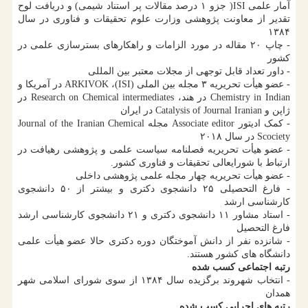
آمار علمی ISI( جزو ۱ درصد مقالات پر استناد شیمی) و دریافت لوح
تقدیر از معاونت پژوهشی وزارت علوم تحقیقات و فناوری در سال
۱۳۸۴
- چاپ ۲۰ مقاله در مورد الزامات و راهکارهای بسترسازی علمی در
کشور
- داور تعداد قابل توجهی از مجلات معتبر بین المللی
- عضو هیأت تحریریه ۳ مجله بین الملی (ISI)، ARKIVOK در آمریکا و
Chemistry in Indian در هند، Research on Chemical intermediates در
ژاپن و Catalysis of Journal Iranian در ایران
- کمک ادیتور Associate editor مجله Journal of the Iranian Chemical
Scociety در سال ۲۰۱۸
- عضو هیأت تحریریه فصلنامه سیاست علمی و پژوهشی رهیافت در
ارتباط با شورایعالی تحقیقات و فناوری کشور.
- عضو هیأت تحریریه چهار مجله علمی پژوهشی داخلی
- فارغ التحصیلی ۲۵ دانشجوی دکتری و بیشتر از ۵۰ دانشجوی
کارشناسی ارشد
- استاد مشاور ۱۱ دانشجوی دکتری و ۲۱ دانشجوی کارشناسی ارشد
فارغ التحصیل
- شانزده نفر از دانش آموختگان دوره دکتری حالا عضو هیأت علمی
دانشگاه های کشور هستند.
رتبه اجتماعی کسب شده
- انتخاب شهروند برگزیده سال ۱۳۸۴ از سوی شورای اسلامی شهر
همدان
رتبه های اجرایی کسب شده