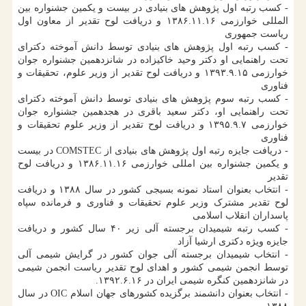
- کسب رتبه اول پژوهش های بنیادی در بیست و یکمین جشنواره بین
المللی خوارزمی ۱۳۸۶.۱۱.۱۶ و دریافت لوح تقدیر از معاون اول
ریاست جمهوری
- کسب رتبه اول پژوهش های بنیادی توسط دانش آموخته دکترای
تحت راهنمایی او دکتر وحید خاکیزاده در شانزدهمین جشنواره جوان
خوارزمی ۱۳۹۳.۹.۱۵ و دریافت لوح تقدیر از وزیر علوم، تحقیقات و
فناوری
- کسب رتبه سوم پژوهش های بنیادی توسط دانش آموخته دکترای
تحت راهنمایی او، دکتر سعید باقری در هجدهمین جشنواره جوان
خوارزمی ۱۳۹۵.۹.۷ و دریافت لوح تقدیر از وزیر علوم تحقیقات و
فناوری
- دریافت جایزه رتبه اول پژوهش های بنیادی از COMSTEC در بیست
و یکمین جشنواره بین امللی خوارزمی ۱۳۸۶.۱۱.۱۶ و دریافت لوح
تقدیر
- انتخاب بعنوان استاد نمونه بسیجی کشور در سال ۱۳۸۸ و دریافت
لوح تقدیر مشترک وزیر علوم تحقیقات و فناوری و فرمانده سپاه
پاسداران انقلاب اسلامی
- کسب رتبه شیمیدان برجسته آلی زیر ۴۰ سال کشور و دریافت
جایزه ویژه دکتری ارشیا آزاد
- انتخاب شیمیدان برجسته آلی جوان کشور در گرایش شیمی آلی
توسط انجمن شیمی کشور و اهدای لوح تقدیر ریاست انجمن شیمی
در شانزدهمین کنگره شیمی ایران در ۱۳۹۲.۶.۱۶.
- انتخاب بعنوان دانشمند برگزیده کشورهای جهان اسلام OIC در سال