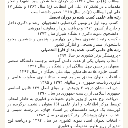
ابیطالب (ع) در سال ۱۳۶۱، در گردان خط شکن سید الشهدا والفجر
مقدماتی، در لشکر ۱۷ علی ابن ابیطالب (ع) سال ۱۳۶۴ و لشکر ۱۷
علی ابن ابیطالب (ع) در سال ۱۳۶۵ حضور داشته است.
رتبه های علمی کسب شده در دوران تحصیل
- کسب رتبه اول در نهمین گردهمایی دانشجویان ارشد و دکتری داخل
و خارج از کشور ۱۳۷۱ و دریافت لوح از معاونت آموزشی
- دانشجوی نمونه دکتری دانشگاه شیراز سال ۱۳۷۳
- کسب رتبه دانشجوی ممتاز در چهارمین، پنجمین و ششمین مجمع
دانشجویان ممتاز بسیجی و ایثارگر کشور
رتبه های علمی کسب شده بعد از فارغ التحصیلی
- پژوهشگر برتر کشوری در سال ۱۳۹۷
- انتخاب بعنوان یکی از هفت دانش آموخته برجسته دانشگاه صنعتی
اصفهان در جشن چهل سالگی این دانشگاه در سال ۱۳۹۶
- کسب جایزه علامه طباطبایی بنیاد ملی نخبگان در سال ۱۳۹۴
- انتخاب بعنوان محقق سرآمد توسط ستاد نانوی معاونت علمی و
فناوری ریاست جمهوری در سالهای ۱۳۹۴ و ۱۳۹۵
- دریافت نشان درجه ۲ پژوهش بر مبنای اصل ۱۲۹ قانون اساسی
جمهوری اسلامی از ریاست جمهوری در سال ۱۳۹۰
- دریافت لوح تقدیر از وزیر علوم تحقیقات و فناوری به خاطر انتخاب
توسط مرکز اطلاعات و آمار علمی ISI بعنوان دانشمند برگزیده در
فهرست یک درصد دانشمندان پر استناد جهان، در رشته شیمی و
انتخاب بعنوان پژوهشگر برتر کشوری در سال ۱۳۸۳
- انتخاب بعنوان استاد نمونه کشوری در سال ۱۳۹۴ و دریافت لوح
تقدیر از وزیر علوم، تحقیقات و فناوری