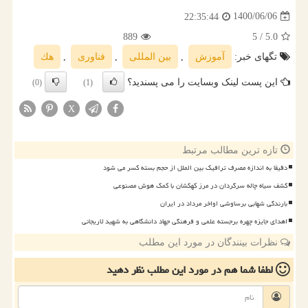
1400/06/06
22:35:44
889
/ 5
5.0
تگهای خبر:
آموزش
,
بین المللی
,
فناوری
,
هك
این پست لینک وبسایت را می پسندید؟
(0)
(1)
X
تازه ترین مطالب مرتبط
دقیقا به اندازه مصرف ترافیک بین الملل از حجم بسته کسر می شود
کشف سیاه چاله سرگردان در مرز کهکشان با کمک هوش مصنوعی
بارندگی شهابی برساوشی اواخر مرداد در ایران
اهدای جایزه چهره برجسته علمی و فرهنگی جهاد دانشگاهی به شهید لاریجانی
نظرات بینندگان در مورد این مطلب
لطفا شما هم
در مورد این مطلب
نظر دهید