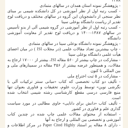
۱۳۸۸
- پژوهشگر نمونه استان همدان در سالهای متمادی
- کسب رتبه اول از نظر آموزشی در کل دانشکده شیمی بر مبنای
نظر سنجی از دانشجویان این گروه در سالهای مختلف و دریافت لوح
تقدیر از ریاست دانشگاه بوعلی سینا
- کسب رتبه اول از نظر آموزشی در گروه شیمی آلی از بدو تأسیس
در سالهای ۱۳۸۷-۱۴۰۰ و دریافت لوح تقدیر از معاونت آموزشی
دانشگاه
- پژوهشگر نمونه دانشگاه بوعلی سینا در سالهای متمادی
- چاپ بیشترین تعداد مقالات علمی (در مجلات ISI ) در میان اعضای
هیأت علمی دانشگاه بوعلی سینا
- مشارکت در چاپ بیشتر از ۵۶۰ مقاله ISI، بیشتر از ۱۷۰۰۰ ارجاع به
مقالات، و همینطور عرضه بیشتر از ۳۵۶ مقاله در سمینارهای ملی و
بین المللی تا کنون
- مشارکت در ۵ ثبت اختراع ملی
- تألیف دو کتاب تخصصی که کتاب «مبانی سنتز ترکیبات آلی با
نگرشی نوین» توسط وزارت علوم، تحقیقات و فناوری بعنوان تنها
منبع فارسی درسی مقطع کارشناسی رشته شیمی انتخاب شده
است.
- تألیف کتاب «دانش برای دانایی» حاوی مطالبی در مورد سیاست
گذاری علم و فناوری در کشور
- استفاده از محتوای مقالات علمی چاپ شده در چندین کتاب
آموزشی و تخصصی بین المللی و ارجاع به آنها
- دارای ۸ مقاله پر استناد Paper Cited Highly در مرکز اطلاعات و