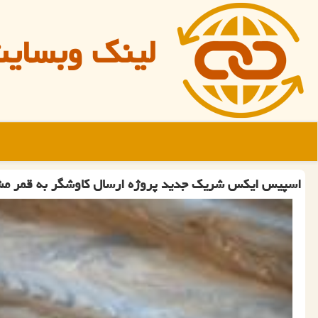
لینک وبسای
اسپیس ایكس شریك جدید پروژه ارسال كاوشگر به قمر م