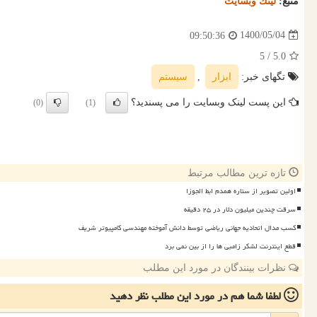
منبع:
لینك وبسایت
1400/05/04
09:50:36
/ 5
5.0
تگهای خبر:
ابزار
,
سیستم
این پست لینک وبسایت را می پسندید؟
(0)
(1)
تازه ترین مطالب مرتبط
اولین تصویر از ستاره همدم ابط الجوزا
سرقت چندین میلیون دلار در ۲۵ دقیقه
کسب مدال اتحادیه جهانی ریاضی توسط دانش آموخته مهندسی کامپیوتر شریف
قطع اینترنت لشکر زامبی ها را از بین نمی برد
نظرات بینندگان در مورد این مطلب
لطفا شما هم
در مورد این مطلب
نظر دهید