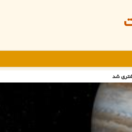
ت
شتری شد