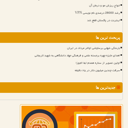
انواع ریزش مو و درمان آن
رشد 26000 درصدی نام نویسی VPN
اینترنت در پاکستان قطع شد
پربحث ترین ها
بارندگی شهابی برساوشی اواخر مرداد در ایران
اهدای جایزه چهره برجسته علمی و فرهنگی جهاد دانشگاهی به شهید لاریجانی
اولین تصویر از ستاره همدم ابط الجوزا
سرقت چندین میلیون دلار در ۲۵ دقیقه
جدیدترین ها