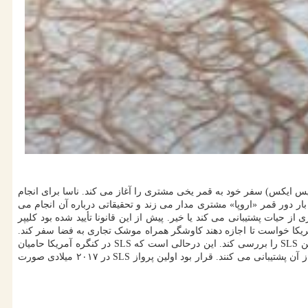
ر ۲۰۲۴ میلادی همراه یک موشک فالکون هوی (متعلق به اسپیس ایکس) سفر خود به قمر یخی مشتری را آغاز می کند. ناسا برای انجام
ن پرواز ۱۷۸ میلیون دلار به اسپیس ایکس می پردازد. مأموریت کاوشگر «اروپا کلیپر» در ۲۰۱۵ میلادی از جانب ناسا تأیید شده است. این کاوشگر ۴۵ بار دور قمر «اروپا» مشتری مدار می زند و تحقیقاتی درباره آن انجام می
 حیات پشتیبانی می کند یا خیر. پیش از این قانونا تأیید شده بود کلیپر
یزان بودجه مأموریت، ناسا از کنگره آمریکا خواست تا اجازه دهند کاوشگر همراه موشک تجاری به فضا سفر کند.
بدین سان با تغییر وسیله پرتاب، در این عملیات حدود یک میلیارد دلار صرفه جویی می شد. ناسا در ۲۰۲۱ میلادی اجازه یافت تا گزینه های تجاری جایگزین SLS را بررسی کند. این درحالی است که SLS در کنگره آمریکا حامیان
قدرتمندی دارد. با وجود آنکه پروژه مذکور چند سال طول کشید و هزینه آن بسیار بالاتر از بودجه تعیین شده بوده است، اما حامیان قدرتمندش در کنگره از آن پشتیبانی می کنند. قرار بود اولین پرواز SLS در ۲۰۱۷ میلادی صورت