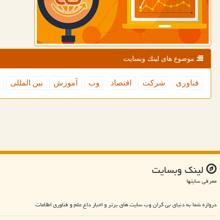
موضوع های لینك وبسایت
فناوری
شركت
اقتصاد
وب
آموزش
بین المللی
لینك وبسایت
معرفی سایتها
دروازه شما به دنیای بی کران وب سایت های برتر و اخبار داغ علم و فناوری اطلاعات