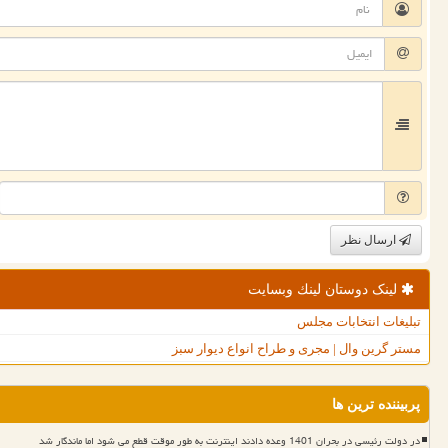
ارسال نظر
لینک دوستان لینك وبسایت
تبلیغات انتخابات مجلس
مستر گرین وال | مجری و طراح انواع دیوار سبز
پربیننده ترین ها
در دولت رئیسی در بحران 1401 وعده دادند اینترنت به طور موقت قطع می شود اما ماندگار شد