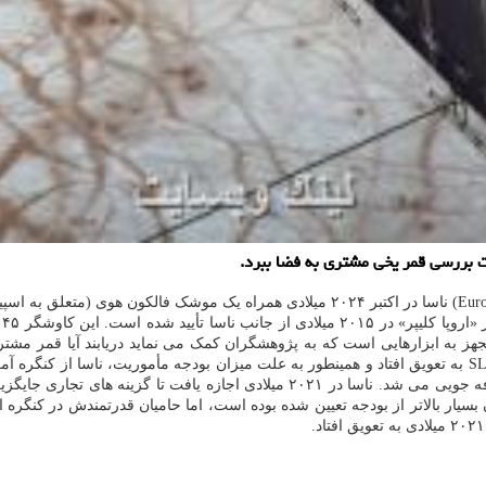
 بررسی قمر یخی مشتری به فضا ببرد.
به گزارش لینک وبسایت به نقل از ورج، کاوشگر «اروپا کلیپر» (Europa Clipper) ناسا در اکتب
ای
هز به ابزارهایی است که به پژوهشگران کمک می نماید دریابند آیا قمر مشتری از
همراه سیستم پرتاب ناسا (SLS) به فضا سفر کند. اما از آنجائیکه تکمیل SLS به تعویق افتاد و همینطور به علت م