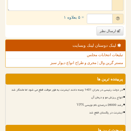
= ۵ بعلاوه ۱
ارسال نظر
لینک دوستان لینك وبسایت
تبلیغات انتخابات مجلس
مستر گرین وال | مجری و طراح انواع دیوار سبز
پربیننده ترین ها
در دولت رئیسی در بحران 1401 وعده دادند اینترنت به طور موقت قطع می شود اما ماندگار شد
انواع ریزش مو و درمان آن
رشد 26000 درصدی نام نویسی VPN
اینترنت در پاکستان قطع شد
پربحث ترین ها