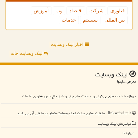
فناوری
شركت
اقتصاد
وب
آموزش
بین المللی
سیستم
خدمات
اخبار لینک وبسایت
لینک وبسایت:خانه
لینك وبسایت
معرفی سایتها
دروازه شما به دنیای بی کران وب سایت های برتر و اخبار داغ علم و فناوری اطلاعات
linkwebsite.ir - مالکیت معنوی سایت لینك وبسایت متعلق به مالکین آن می باشد
میانبرهای لینك وبسایت
درباره ما