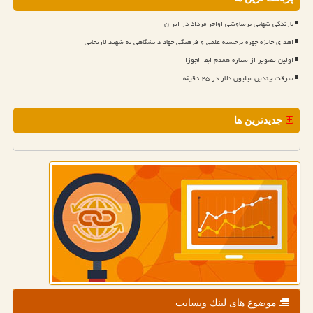
بارندگی شهابی برساوشی اواخر مرداد در ایران
اهدای جایزه چهره برجسته علمی و فرهنگی جهاد دانشگاهی به شهید لاریجانی
اولین تصویر از ستاره همدم ابط الجوزا
سرقت چندین میلیون دلار در ۲۵ دقیقه
جدیدترین ها
موضوع های لینك وبسایت