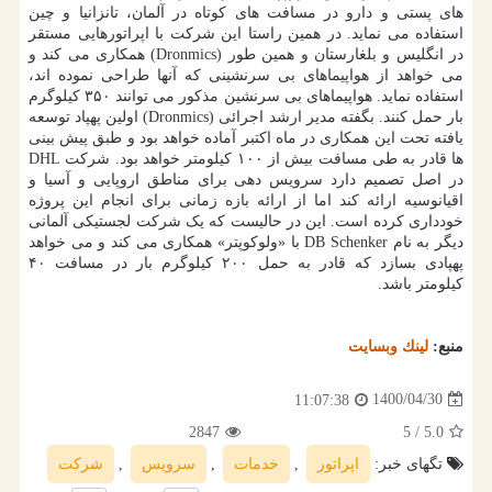
های پستی و دارو در مسافت های کوتاه در آلمان، تانزانیا و چین
استفاده می نماید. در همین راستا این شرکت با اپراتورهایی مستقر
در انگلیس و بلغارستان و همین طور (Dronmics) همکاری می کند و
می خواهد از هواپیماهای بی سرنشینی که آنها طراحی نموده اند،
استفاده نماید. هواپیماهای بی سرنشین مذکور می توانند ۳۵۰ کیلوگرم
بار حمل کنند. بگفته مدیر ارشد اجرائی (Dronmics) اولین پهپاد توسعه
یافته تحت این همکاری در ماه اکتبر آماده خواهد بود و طبق پیش بینی
ها قادر به طی مسافت بیش از ۱۰۰ کیلومتر خواهد بود. شرکت DHL
در اصل تصمیم دارد سرویس دهی برای مناطق اروپایی و آسیا و
اقیانوسیه ارائه کند اما از ارائه بازه زمانی برای انجام این پروژه
خودداری کرده است. این در حالیست که یک شرکت لجستیکی آلمانی
دیگر به نام DB Schenker با «ولوکوپتر» همکاری می کند و می خواهد
پهپادی بسازد که قادر به حمل ۲۰۰ کیلوگرم بار در مسافت ۴۰
کیلومتر باشد.
منبع:
لینك وبسایت
1400/04/30
11:07:38
2847
/ 5
5.0
تگهای خبر:
اپراتور
,
خدمات
,
سرویس
,
شركت