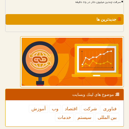
سرقت چندین میلیون دلار در ۲۵ دقیقه
جدیدترین ها
موضوع های لینك وبسایت
فناوری
شركت
اقتصاد
وب
آموزش
بین المللی
سیستم
خدمات