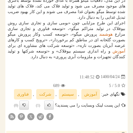
در این مدل، دفعیات میگو همراه با غذای خورده نشده توسط باکتری
های موجود مصرف می شود و تولید فلاک می کند، فلاک های تولید
شده توسط میگو بعنوان غذا مصرف می شوند و این کار بهبود ضریب
تبدیل غذایی را به دنبال دارد.
اجرای این طرح مزایایی چون «بومی سازی و تجاری سازی روش
بیوفلاک در تولید متراکم میگو»، «توسعه فناوری و تجاری سازی
مزارع
هوشمند
پرورش میگو»، «توسعه کسب وکار پرورش میگو
بصورت گلخانه ای در مناطق کم برخوردار»، «ترویج کسب و کارهای
عرضه آبزیان بصورت تازه»، «توسعه شرکت های مشاوره ای برای
آموزش
و راه اندازی سیستم بیوفلاک» و «توسعه شرکتها و تولید
کنندگان تجهیزات و ملزومات آبزی پروری» به دنبال دارد.
1400/04/24
11:48:52
689
/ 5
5.0
تگهای خبر:
آموزش
,
سیستم
,
شركت
,
فناوری
این پست لینک وبسایت را می پسندید؟
(0)
(1)
X