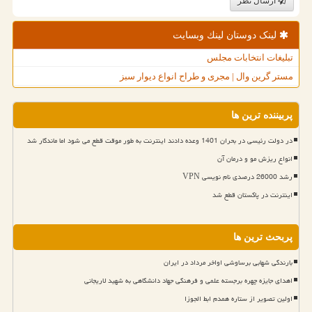
ارسال نظر
لینک دوستان لینك وبسایت
تبلیغات انتخابات مجلس
مستر گرین وال | مجری و طراح انواع دیوار سبز
پربیننده ترین ها
در دولت رئیسی در بحران 1401 وعده دادند اینترنت به طور موقت قطع می شود اما ماندگار شد
انواع ریزش مو و درمان آن
رشد 26000 درصدی نام نویسی VPN
اینترنت در پاکستان قطع شد
پربحث ترین ها
بارندگی شهابی برساوشی اواخر مرداد در ایران
اهدای جایزه چهره برجسته علمی و فرهنگی جهاد دانشگاهی به شهید لاریجانی
اولین تصویر از ستاره همدم ابط الجوزا