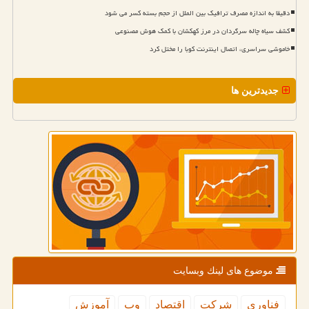
دقیقا به اندازه مصرف ترافیک بین الملل از حجم بسته کسر می شود
کشف سیاه چاله سرگردان در مرز کهکشان با کمک هوش مصنوعی
خاموشی سراسری، اتصال اینترنت کوبا را مختل کرد
جدیدترین ها
موضوع های لینك وبسایت
فناوری
شركت
اقتصاد
وب
آموزش