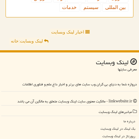
بین المللی
سیستم
خدمات
اخبار لینک وبسایت
لینک وبسایت:خانه
لینك وبسایت
معرفی سایتها
دروازه شما به دنیای بی کران وب سایت های برتر و اخبار داغ علم و فناوری اطلاعات
linkwebsite.ir - مالکیت معنوی سایت لینك وبسایت متعلق به مالکین آن می باشد
میانبرهای لینك وبسایت
درباره ما
بک لینک در لینك وبسایت
رپورتاژ در لینك وبسایت