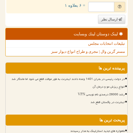
= ۶ بعلاوه ۱
ارسال نظر
لینک دوستان لینك وبسایت
تبلیغات انتخابات مجلس
مستر گرین وال | مجری و طراح انواع دیوار سبز
پربیننده ترین ها
در دولت رئیسی در بحران 1401 وعده دادند اینترنت به طور موقت قطع می شود اما ماندگار شد
انواع ریزش مو و درمان آن
رشد 26000 درصدی نام نویسی VPN
اینترنت در پاکستان قطع شد
پربحث ترین ها
ماهواره های جدید استارلینک به مدار رسیدند