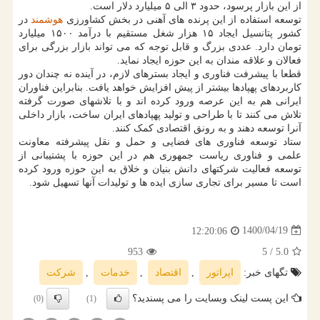
از این بازار پرسود، حدود ۳ الی ۵ میلیارد دلار است.
توسعه استفاده از این پرنده های آهنی در بخش کشاورزی
هوشمند
در
کشور پتانسیل ایجاد ۱۵ هزار شغل مستقیم با درآمد ۱۵۰۰ میلیارد
تومان دارد. عددی بزرگ و قابل توجه که می تواند بازار بزرگی برای
فعالان و علاقه مندان به این حوزه ایجاد نماید.
قطعا با پیشرفت فناوری و ایجاد بسترهای لازم، در آینده نه چندان دور
کاربردهای پهپادها بیشتر از پیش افزایش خواهد یافت. بنابراین فناوران
ایرانی هم به این عرصه ورود کرده اند و با تلاشهای صورت گرفته
تلاش می کنند تا با طراحی و تولید پهپادهای ایران ساخت، بازار داخلی
آنرا توسعه دهند و به رونق اقتصادی کمک کنند.
ستاد توسعه فناوری های فضایی و حمل و نقل پیشرفته معاونت
علمی و فناوری ریاست جمهوری هم در این حوزه با پشتیبانی از
توسعه فعالیت شرکتهای دانش بنیان و خلاق به این حوزه ورود کرده
است تا مسیر برای تجاری سازی ایده ها و تولیدات آنها تسهیل شود.
1400/04/19
12:20:06
953
/ 5
5.0
تگهای خبر:
اپراتور
,
اقتصاد
,
خدمات
,
شركت
این پست لینک وبسایت را می پسندید؟
(0)
(1)