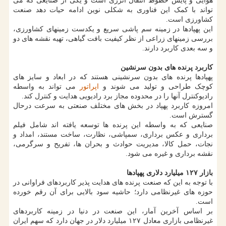
هوایی و پایش خطوط انتقال انرژی است و یکی از صنایعی که می
تواند با کمک این فناوری به شکلی نوین ادامه حیات دهد صنعت
کشاورزی است.
این پهپادها در زمینه سم پاشی سریع و یکدست زمینهای کشاورزی،
بررسی زمینهای زراعی از نظر کیفیت بافت گیاهی، تهیه نقشه های دو
و سه بعدی کاربرد دارند.
کاربرد پرنده های بدون سرنشین
پهپادها پرنده های بدون سرنشینی هستند که در ابعاد و سایز های
کوچک طراحی و تولید می شوند و
اپراتور
می تواند به واسطه
رادیوکنترل آنها را در محدوده مجاز برد رادیویی هدایت و کنترل کند.
امروزه کاربرد پهپاد در بخش های مختلف صنعتی به سرعت درحال
گسترش است.
صنایعی که به واسطه این پرنده ها توسعه یافته اند شامل فیلم
برداری و عکس برداری، سمپاشی، نظارت، ساخت مستند، امداد و
نجات، حمل کالا، مدیریت حوادث و بحران ها، تفریح و سرگرمی،
نقشه برداری و غیره می شود.
بازار ۱۲۷ میلیارد دلاری پهپادها
با توجه به این که صنعت پرنده های هدایت پذیر کاربردهای فراوانی در
حوزه های غیرنظامی دارد؛ حاشیه سود بالایی برای آن رقم خورده
است.
بر اساس آخرین آمار، این صنعت در دنیا در زمینه کاربردهای
غیرنظامی بازاری معادل ۱۲۷ میلیارد دلار در جهان دارد که سهم ایران