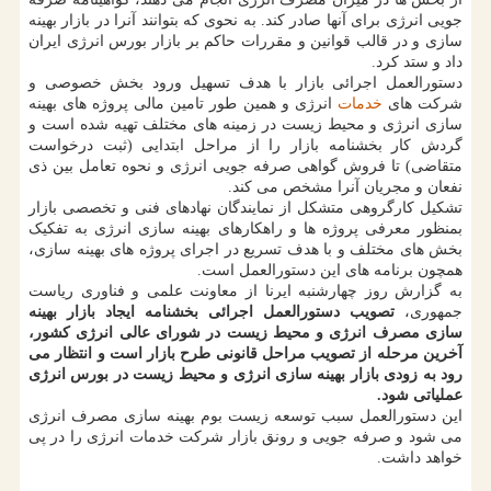
جویی انرژی برای آنها صادر کند. به نحوی که بتوانند آنرا در بازار بهینه
سازی و در قالب قوانین و مقررات حاکم بر بازار بورس انرژی ایران
داد و ستد کرد.
دستورالعمل اجرائی بازار با هدف تسهیل ورود بخش خصوصی و
شرکت های
خدمات
انرژی و همین طور تامین مالی پروژه های بهینه
سازی انرژی و محیط زیست در زمینه های مختلف تهیه شده است و
گردش کار بخشنامه بازار را از مراحل ابتدایی (ثبت درخواست
متقاضی) تا فروش گواهی صرفه جویی انرژی و نحوه تعامل بین ذی
نفعان و مجریان آنرا مشخص می کند.
تشکیل کارگروهی متشکل از نمایندگان نهادهای فنی و تخصصی بازار
بمنظور معرفی پروژه ها و راهکارهای بهینه سازی انرژی به تفکیک
بخش های مختلف و با هدف تسریع در اجرای پروژه های بهینه سازی،
همچون برنامه های این دستورالعمل است.
به گزارش روز چهارشنبه ایرنا از معاونت علمی و فناوری ریاست
جمهوری،
تصویب دستورالعمل اجرائی بخشنامه ایجاد بازار بهینه
سازی مصرف انرژی و محیط زیست در شورای عالی انرژی کشور،
آخرین مرحله از تصویب مراحل قانونی طرح بازار است و انتظار می
رود به زودی بازار بهینه سازی انرژی و محیط زیست در بورس انرژی
عملیاتی شود.
این دستورالعمل سبب توسعه زیست بوم بهینه سازی مصرف انرژی
می شود و صرفه جویی و رونق بازار شرکت خدمات انرژی را در پی
خواهد داشت.