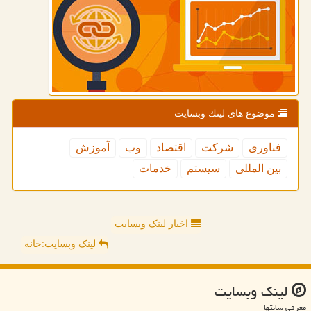
موضوع های لینك وبسایت
فناوری
شركت
اقتصاد
وب
آموزش
بین المللی
سیستم
خدمات
اخبار لینک وبسایت
لینک وبسایت:خانه
لینك وبسایت
معرفی سایتها