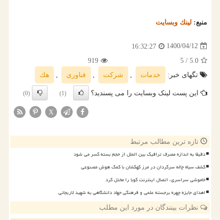
منبع:
لینك وبسایت
1400/04/12
16:32:27
919
/ 5
5.0
تگهای خبر:
خدمات
,
شركت
,
فناوری
,
هك
این پست لینک وبسایت را می پسندید؟
(0)
(1)
X
تازه ترین مطالب مرتبط
دقیقا به اندازه مصرف ترافیک بین الملل از حجم بسته کسر می شود
کشف سیاه چاله سرگردان در مرز کهکشان با کمک هوش مصنوعی
خاموشی سراسری، اتصال اینترنت کوبا را مختل کرد
اهدای جایزه چهره برجسته علمی و فرهنگی جهاد دانشگاهی به شهید لاریجانی
نظرات بینندگان در مورد این مطلب