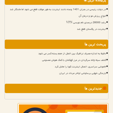
پربیننده ترین ها
در دولت رئیسی در بحران 1401 وعده دادند اینترنت به طور موقت قطع می شود اما ماندگار شد
انواع ریزش مو و درمان آن
رشد 26000 درصدی نام نویسی VPN
اینترنت در پاکستان قطع شد
پربحث ترین ها
دقیقا به اندازه مصرف ترافیک بین الملل از حجم بسته کسر می شود
کشف سیاه چاله سرگردان در مرز کهکشان با کمک هوش مصنوعی
خاموشی سراسری، اتصال اینترنت کوبا را مختل کرد
بارندگی شهابی برساوشی اواخر مرداد در ایران
جدیدترین ها