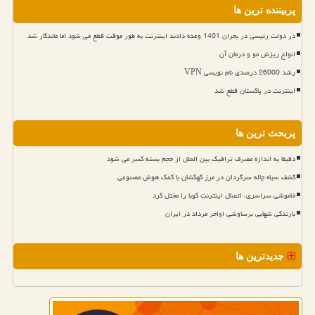
پربیننده ترین ها
در دولت رئیسی در بحران 1401 وعده دادند اینترنت به طور موقت قطع می شود اما ماندگار شد
انواع ریزش مو و درمان آن
رشد 26000 درصدی نام نویسی VPN
اینترنت در پاکستان قطع شد
پربحث ترین ها
دقیقا به اندازه مصرف ترافیک بین الملل از حجم بسته کسر می شود
کشف سیاه چاله سرگردان در مرز کهکشان با کمک هوش مصنوعی
خاموشی سراسری، اتصال اینترنت کوبا را مختل کرد
بارندگی شهابی برساوشی اواخر مرداد در ایران
جدیدترین ها