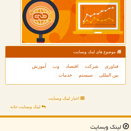
موضوع های لینك وبسایت
فناوری
شركت
اقتصاد
وب
آموزش
بین المللی
سیستم
خدمات
اخبار لینک وبسایت
لینک وبسایت:خانه
لینك وبسایت