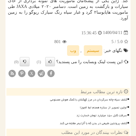
کند. ژاپن یکی از پیشگامان ماموریت های نمونه برداری از خاک
سیارات و بازگشت به زمین است. دسامبر ۲۰۲۰ میلادی JAXA طی
ماموریت هایابوسا۲ گرد و غبار سیاه رنگ سیارک ریوگو را به زمین
آورد.
1400/04/11
15:36:45
801
/ 5
5.0
تگهای خبر:
سیستم
,
وب
این پست لینک وبسایت را می پسندید؟
(0)
(1)
X
تازه ترین مطالب مرتبط
کشف سیاه چاله سرگردان در مرز کهکشان با کمک هوش مصنوعی
اولین تصویر از ستاره همدم ابط الجوزا
سرقت کابل ۱۵۰ میلیارد تومان خسارت زد
کشف پروتئین طبیعی در بدن که با آلزایمر مقابله می کند
نظرات بینندگان در مورد این مطلب