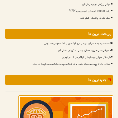
انواع ریزش مو و درمان آن
رشد 26000 درصدی نام نویسی VPN
اینترنت در پاکستان قطع شد
پربحث ترین ها
کشف سیاه چاله سرگردان در مرز کهکشان با کمک هوش مصنوعی
خاموشی سراسری، اتصال اینترنت کوبا را مختل کرد
بارندگی شهابی برساوشی اواخر مرداد در ایران
اهدای جایزه چهره برجسته علمی و فرهنگی جهاد دانشگاهی به شهید لاریجانی
جدیدترین ها