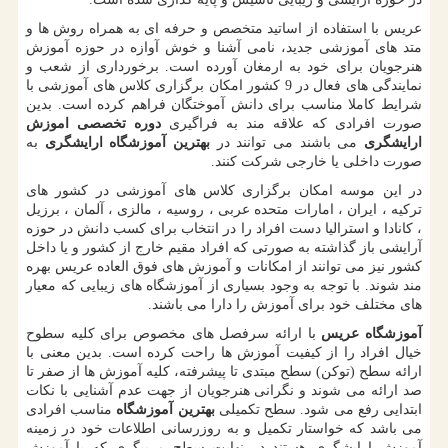
عریس با استفاده از اساتید متخصص و حرفه ای به همراه روش ها و
متد های آموزشی جدید، نامی آشنا و خوش آوازه در حوزه آموزش
هنرجویان برای خود به ارمغان آورده است. برخورداری از شعب و
نمایندگی های فعال در 9 کشور امکان برگزاری کلاس های آموزشی با
شرایط کاملا مناسب برای دانش آموختگان فراهم کرده است. بدین
صورت افرادی که علاقه مند به فراگیری
دوره تخصصی اموزش
ارایشگری
می باشند می توانند در
بهترین آموزشگاه ارایشگری
به
صورت داخلی یا خارجی شرکت کنند.
در این موسه امکان برگزاری کلاس های آموزشی در کشور های
ترکیه ، ایران ، امارات متحده عربی ، روسیه ، مالزی ، آلمان ، برزیل
، کانادا و استرالیا دست افراد را در انتخاب برای کسب دانش در حوزه
آرایشی باز گذاشته به صورتی که افراد مقیم خارج از کشور و یا داخل
کشور نیز می توانند از امکانات و آموزش های فوق العاده عریس بهره
مند شوند. با توجه به وجود بسیاری از آموزشگاه های زیبایی که معیار
های مختلف خود برای آموزش را دارا می باشند.
آموزشگاه عریس
با ارائه سرفصل های مخصوص برای کلیه سطوح
خیال افراد را از کیفیت آموزش ها راحت کرده است. بدین معنی با
ارائه سطح (توکن) سطح مبتدی تا پیشرفته، کلیه آموزش ها از صفر تا
صد ارائه می شوند و نگرانی هنرجویان از جهت عدم آشنایی با نکات
ابتدایی رفع می شود. سطح تکمیلی
بهترین آموزشگاه
مناسب افرادی
می باشد که خواستار تکمیل و به روزرسانی اطلاعات خود در زمینه
آموزش ارایشگری هستند در نهایت سطح مربیگری که با آموزش