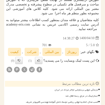
مباحث و سرفصل های تکمیلی در سطوح پیشرفته و تخصصی مدرک
معتبر بین المللی ارائه می شود. کلیه کلاس های آموزشی این
مجموعه بطور منظم هر ماه اجرا می شود.
کلیه متقاضیان و علاقه مندان بمنظور کسب اطلاعات بیشتر میتوانید به
آدرس سایت رسمی اکادمی عریس به نشانی
academy-eris.com
مراجعه نمایید .
1400/04/10
14:38:27
701
/ 5
5.0
تگهای خبر:
رپورتاژ
,
بین المللی
,
شركت
,
كیفیت
این پست لینک وبسایت را می پسندید؟
(0)
(1)
X
تازه ترین مطالب مرتبط
بارندگی شهابی برساوشی اواخر مرداد در ایران
استارلینک در عراق رسما فعال شد
کسب مدال اتحادیه جهانی ریاضی توسط دانش آموخته مهندسی کامپیوتر شریف