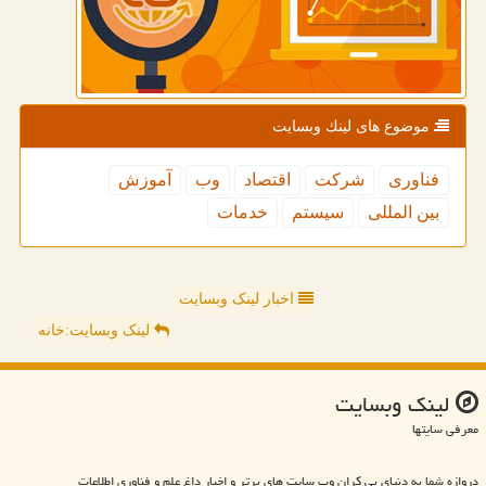
موضوع های لینك وبسایت
فناوری
شركت
اقتصاد
وب
آموزش
بین المللی
سیستم
خدمات
اخبار لینک وبسایت
لینک وبسایت:خانه
لینك وبسایت
معرفی سایتها
دروازه شما به دنیای بی کران وب سایت های برتر و اخبار داغ علم و فناوری اطلاعات