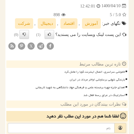
1400/04/10
12:42:01
898
/ 5
5.0
تگهای خبر:
آموزش
,
اقتصاد
,
دیجیتال
,
شركت
این پست لینک وبسایت را می پسندید؟
(0)
(1)
X
تازه ترین مطالب مرتبط
خاموشی سراسری، اتصال اینترنت کوبا را مختل کرد
بارندگی شهابی برساوشی اواخر مرداد در ایران
اهدای جایزه چهره برجسته علمی و فرهنگی جهاد دانشگاهی به شهید لاریجانی
استارلینک در عراق رسما فعال شد
نظرات بینندگان در مورد این مطلب
لطفا شما هم
در مورد این مطلب
نظر دهید