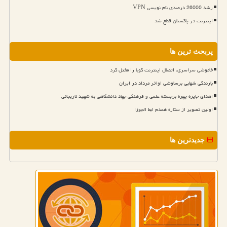
رشد 26000 درصدی نام نویسی VPN
اینترنت در پاکستان قطع شد
پربحث ترین ها
خاموشی سراسری، اتصال اینترنت کوبا را مختل کرد
بارندگی شهابی برساوشی اواخر مرداد در ایران
اهدای جایزه چهره برجسته علمی و فرهنگی جهاد دانشگاهی به شهید لاریجانی
اولین تصویر از ستاره همدم ابط الجوزا
جدیدترین ها