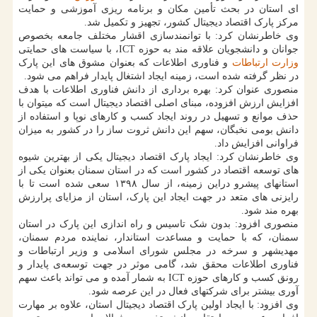
ای استان در بحث تأمین مکان و برنامه ریزی آموزشی و حمایت
مرکز پارک اقتصاد دیجیتال کشور، تجهیز و تکمیل شد.
وی خاطرنشان کرد: با توانمندسازی اقشار مختلف جامعه بخصوص
جوانان و دانشجویان علاقه مند به حوزه ICT، با سیاست های حمایتی
وزارت ارتباطات
و فناوری اطلاعات که بعنوان مشوق های این پارک
در نظر گرفته شده است، زمینه ایجاد اشتغال پایدار فراهم می شود.
منصوری عنوان کرد: بهره برداری از دانش فناوری اطلاعات با هدف
افزایش ارزش افزوده، مبنای اصلی اقتصاد دیجیتال است که میتوان با
حذف موانع و تسهیل در روند ایجاد کسب و کارهای نوپا و استفاده از
دانش بومی نخبگان، سهم این دانش ثروت ساز را در کشور به میزان
فراوانی افزایش داد.
وی خاطرنشان کرد: ایجاد پارک اقتصاد دیجیتال یکی از بهترین شیوه
های توسعه اقتصاد در کشور است که در استان سمنان بعنوان یکی از
استانهای پیشرو دراین زمینه، از سال ۱۳۹۸ سعی شده است تا با
رایزنی های متعد در جهت ایجاد این پارک، استان از مزایای پرارزش
بهره مند شود.
منصوری افزود: بدون شک تاسیس و راه اندازی این پارک در استان
سمنان، که با حمایت و مساعدت استاندار، نماینده مردم سمنان،
مهدیشهر و سرخه در مجلس شورای اسلامی و وزیر ارتباطات و
فناوری اطلاعات محقق شد، گامی موثر در جهت توسعه‌ی پایدار و
رونق کسب و کارهای حوزه ICT به شمار آمده و می تواند باعث سهم
آوری بیشتر برای شرکتهای فعال در این عرصه شود.
وی افزود: با ایجاد اولین پارک اقتصاد دیجیتال استان، علاوه بر مهارت