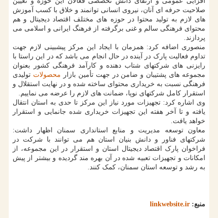
افزایی عمومی و ارتقای دانش تخصصی فعالان این حوزه و تعیین
صلاحیت حرفه ای آنان، نیروی انسانی توانمند و خلاق با کسب آموزش
های لازم به تولید محتوا در حوزه های مختلف اقتصاد دیجیتال و هم
محتوای فرهنگی سالم و غنی برگرفته از فرهنگ ایرانی و اسلامی می
پردازند.
منصوری اضافه کرد: همزمان با ایجاد این مرکز پیشبینی لازم جهت
تداوم فعالیت پارک در آینده در حال انجام می باشد که در این راستا با
رایزنی های شرکتهای شتاب دهنده و کارآمد فرهنگی کشور بعنوان
مجموعه های پشتیبان و ضامن در جهت تأمین بازار
محصولات
تولیدی
فرهنگی نسبت به خریداری محتوای ساخته شده و در نهایت استقلال و
استقرار کامل شرکتهای نوپا، ضمانت های لازم را عرضه می نماییم.
وی اشاره کرد: تجهیزات مورد نیاز این مرکز تا حدی به استان انتقال
یافته و تا آخر هفته این تجهیزات خریداری شده جانمایی و استقرار
خواهد یافت.
معاون توسعه مدیریت و منابع استانداری سمنان اظهار داشت:
شرکتهای فناور و دانش بنیان استان هم می توانند با شرکت در
فراخوان پارک اقتصاد دیجیتال استان و استقرار در این مجموعه، از
امکانات و تجهیزات تعبیه شده در آن بهره مند گردیده و بیشتر از پیش
به رشد و توسعه استان سمنان، کمک کنند.
منبع:
linkwebsite.ir