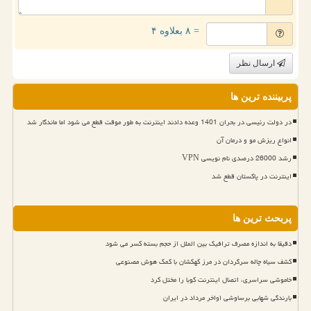
= ۸ بعلاوه ۴
ارسال نظر
پربیننده ترین ها
در دولت رئیسی در بحران 1401 وعده دادند اینترنت به طور موقت قطع می شود اما ماندگار شد
انواع ریزش مو و درمان آن
رشد 26000 درصدی نام نویسی VPN
اینترنت در پاکستان قطع شد
پربحث ترین ها
دقیقا به اندازه مصرف ترافیک بین الملل از حجم بسته کسر می شود
کشف سیاه چاله سرگردان در مرز کهکشان با کمک هوش مصنوعی
خاموشی سراسری، اتصال اینترنت کوبا را مختل کرد
بارندگی شهابی برساوشی اواخر مرداد در ایران