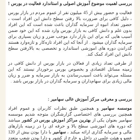
بررسی اهمیت موضوع آموزش اصولی و استاندارد فعالیت در بورس !
فعالیت و حضور بیش از 45 میلیون نفر از عموم مردم در بازار بورس
، دلیل کافی برای ضرورت بالا رفتن سطح دانش این افراد است ،
حضور تعداد انبوه از سرمایه گذاران باعث شده است که این افراد
بدون علم و دانش کافی به بازار بورس وارد شده که این خود ضمن
آسیب هایی که برای این بازار دارد موجب ضرر و زیان بسیاری برای
سرمایه گذاران میشود . از آنجا که این افراد تازه‌کار و تازه‌وارد هستند
گذراندن دوره های اموزشی استاندارد و تخصصی به بالارفتن سطح
دانش این افراد کمک کند.
از طرفی تعداد زیادی از فعالان در بازار بورس از دانش کافی در
زمینه مسائل اقتصادی و بخصوص بورس برخوردار نیستند که این
مسئله می‌تواند باعث آسیب‌رساندن به بازار سرمایه و ضرر و زیان
مالی زیادی برای سهام‌داران و سرمایه گذاران در بازار بورس باشد .
بررسی و معرفی مرکز آموزش عالی سهامیر :
موسسه سهامیر
و همچنین طبق نظرات کاربران و عموم افراد
همچنین بررسی های اختصاصی گزارشگران متوجه شدیم موسسه
سهامیر بعنوان یکی از
بهترین مراکز اموزش بورس در کشور
میباشد
که دوره های اموزشی سطح بالا و حرفه ای را در زمینه بازارهای
مالی و سرمایه گذاری ارائه میکند ،
سهامیر
با دارا بودن بیش از 120
عضو و هیئت علمی در داخل و خارج از کشور و دارا بودن شعب متعدد