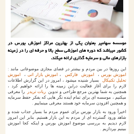
موسسه سهامیر بعنوان یكی از بهترین مراكز اموزش بورس در
كشور میباشد كه دوره های اموزشی سطح بالا و حرفه ای را در زمینه
بازارهای مالی و سرمایه گذاری ارائه میكند.
این روزها در بین مردم و بیشتر در فضای مجازی موضوعاتی مانند :
اموزش بورس
،
اموزش فارکس
،
اموزش بازار اتی
،
اموزش
تحلیل تکنیکال
بسیار شنیده میشود ، امروز در این گزارش اطلاعات
لازم را برای آغاز فعالیت دراین زمینه ها را ارائه خواهیم کرد ،
همچنین به شما بهترین مرجع طراحی و تدوین
ربات تریدر
را معرفی
میکنیم ، موسسه ای برای تمام اینده نگر هایی که بفکر حفظ سرمایه
و همچنین افزودن سرمایه خود هستند معرفی مینماییم .
اخیرا‌ً ورود به بازار بورس برای عموم مردم ما بسیار جذاب شده و
شاهد ورود گسترده ای از مردم به این بازار هستیم. بنابر این امروز
لازم دیدیم به بررسی موضوع اموزش بورس و اینکه کجا اموزش
ببینیم بپردازیم .