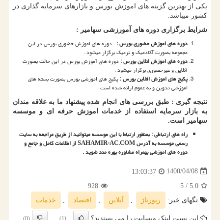
یکی از بهترین گزینه های اموزش بورس و بازارهای سرمایه گذاری در
کشور میباشد.
شرایط برگزاری دوره های آمورزشی سهامیر :
دوره های اموزش حضوری بورس :
دوره های اموزش حضوری بورس در این
مجموعه بصورت آکادمیک و ترمیک برگزار میشود .
دوره های اموزش انلاین بورس :
دوره های آموزش بورس در این حالت بصورت
آنلاین و غیرحضوری برگزار میشود .
پکیج های اموزش افلاین بورس :
پکیج های اموزشی بورس بصورت بسته های
اموزشی تدوین و به عموم ارائه شده است .
نتیجه گیری : طبق بررسی های انجام شده پیشنهاد ما به علاقه مندان
به بازار سرمایه استفاده از خدمات اموزش حرفه ای و موسسه
سهامیر است.
راه های ارتباطی : بمنظور ارتباط با این موسسه میتوانید از طریق مراجعه به سایت
رسمی موسسه به آدرس
SAHAMIR-AC.COM
از اطلاعات کامل و جامع و
دوره های اموزشی بهمراه مشاوره بهره مند شوید .
1400/04/08
13:03:37
928
/ 5
5.0
تگهای خبر:
رپورتاژ
,
آنلاین
,
اقتصاد
,
خدمات
این پست لینک وبسایت را می پسندید؟
(0)
(1)