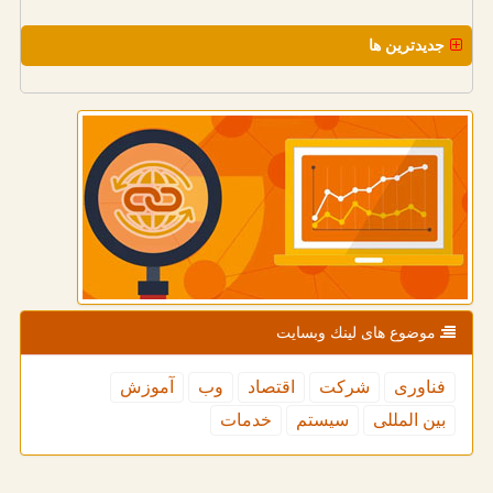
جدیدترین ها
موضوع های لینك وبسایت
فناوری
شركت
اقتصاد
وب
آموزش
بین المللی
سیستم
خدمات