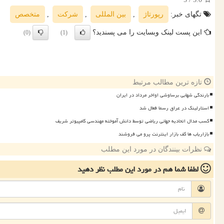
تگهای خبر:
رپورتاژ
,
بین المللی
,
شركت
,
متخصص
این پست لینک وبسایت را می پسندید؟
(0)
(1)
تازه ترین مطالب مرتبط
بارندگی شهابی برساوشی اواخر مرداد در ایران
استارلینک در عراق رسما فعال شد
کسب مدال اتحادیه جهانی ریاضی توسط دانش آموخته مهندسی کامپیوتر شریف
بازاریاب ها کف بازار اینترنت پرو می فروشند
نظرات بینندگان در مورد این مطلب
لطفا شما هم
در مورد این مطلب
نظر دهید