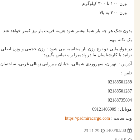
وزن ۱۰۰ تا ۳۰۰ کیلوگرم
وزن ۳۰۰ به بالا
بدون شک هر چه بار شما بیشتر شود هزینه فریت بار نیز کمتر خواهد شد.
یک نکته مهم
در هواپیمایی دو نوع وزن بار محاسبه می شود : وزن حجمی و وزن اصلی 
توانید با کارشناسان ما در پادمیرا راه تماس بگیرید:
آدرس : تهران، سهروردی شمالی، خیابان میرزایی زینالی غربی، ساختمان اداری 144، 
تلفن :
02188501288
02188501287
02188735604
موبایل : 09121406909
وب سایت :
https://padmiracargo.com
1400/03/30
23:21:29
/ 5
5.0