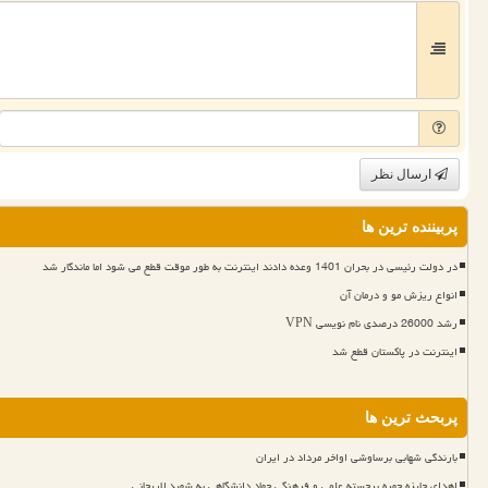
ارسال نظر
پربیننده ترین ها
در دولت رئیسی در بحران 1401 وعده دادند اینترنت به طور موقت قطع می شود اما ماندگار شد
انواع ریزش مو و درمان آن
رشد 26000 درصدی نام نویسی VPN
اینترنت در پاکستان قطع شد
پربحث ترین ها
بارندگی شهابی برساوشی اواخر مرداد در ایران
اهدای جایزه چهره برجسته علمی و فرهنگی جهاد دانشگاهی به شهید لاریجانی