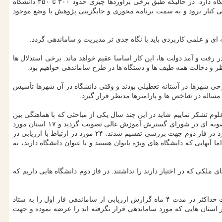
دکتر محمدرضا مخبردزفولی، عضو شورایعالی انقلاب فرهنگی هم در سخنانی در این نشست بیان نمود: در مصاحبه ها گفته می شود، ایران ۲۸۵۰ دانشگاه دارد. در حالیکه طبق برخی برآوردها چیزی حدود ۳۰۰ تا ۳۵۰ دانشگاه
ی کنار برود و به سمت برنامه محوری و جایگزینی پژوهش با وضع موجود
ای و علمی کاربردی باید با نگاه جدی تر مدیریت و ساماندهی گردد.
رفت و آمد دولت ها، این کار اساسا عقیم خواهد ماند. برخی استدلال ها
ر و دخالت همه طیف ها و دستگاه ها در طرح ساماندهی خواهیم بود.
ی شهرها در آستانه تعطیلی بودند و وقتی دانشگاه در آن شهرها تأسیس
مساله در شاخص ها و پارامترها مدنظر قرار گیرد.
م تشکر نماییم شاید در این چند سال یکی از مباحثی که با هماهنگی بین
دبیرخانه و وزارت علوم پیش می رود، مبحث ساماندهی مراکز آموزش عالی است. در جلسه پیشین که در تاریخ سوم اسفندماه سال ۹۹ برگزار شد، مصوبه ای در شورای گسترش آموزش عالی تصویب گردید و ۱۷ استان مورد
مطالعه قرار گرفتند و از ۶۶ مورد مطرح شده در صورت جلسه، ۳۴ مورد برای ساماندهی انتخاب می شوند و از این میان ۲۳ مورد در فاز اول و ۱۰ مورد در فاز دوم جهت بررسی تقسیم شدند. ۲۴ مورد در ارتباط با ارزیابی در
نهایی که دانشگاه های ویژه بانوان هستند و یا عنوان دانشگاه دارند، به
لکی که در اختیار دارند را نداشتند. در فاز دوم دانشگاه هایی داریم که
وی با اشاره به اینکه همینطور با پنج مورد ساماندهی مراکز آموزش عالی ویژه خواهران موافقت به عمل آمد، اظهار داشت: وزارت علوم موظف است حداکثر در مدت ۴ ماه گزارش ارزیابی از ساماندهی فاز اول را به ستاد
ول توسط ستاد موظف است در مدت ۳ ماه پیشنهاد ساماندهی فاز دوم و سایر استان هایی که مورد ساماندهی قرار نگرفته اند را عرضه نموده و جهت