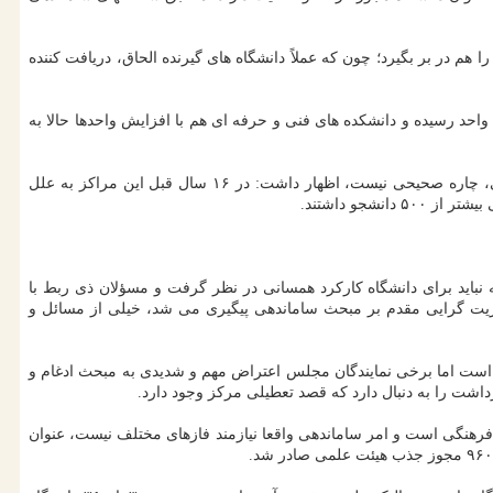
هم در بر بگیرد؛ چون که عملاً دانشگاه های گیرنده الحاق، دریافت کننده
ی اضافه کرد: تعداد مراکز دانشگاه علمی کاربردی از ۱۰۷۲ مرکز به ۳۸۵ مرکز تقلیل پیدا کرده است، همینطور تعداد واحدهای پیام نور هم حالا به ۳۴۰ واحد رسیده و دانشکده های فنی و حرفه ای هم با افزایش واحدها حالا به
دکتر محمدمهدی طهرانچی، رئیس دانشگاه آزاد اسلامی هم در این نشست در سخنانی با اشاره به اینکه یک جانبه گرایی در برخورد با مبحث ساماندهی، چاره صحیحی نیست، اظهار داشت: در ۱۶ سال قبل این مراکز به علل
جو داشتند.
باید برای دانشگاه کارکرد همسانی در نظر گرفت و مسؤلان ذی ربط با
ریت گرایی مقدم بر مبحث ساماندهی پیگیری می شد، خیلی از مسائل و
است اما برخی نمایندگان مجلس اعتراض مهم و شدیدی به مبحث ادغام و
داشت را به دنبال دارد که قصد تعطیلی مرکز وجود دارد.
فرهنگی است و امر ساماندهی واقعا نیازمند فازهای مختلف نیست، عنوان