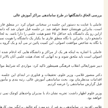
بررسی الحاق دانشگاهها در طرح ساماندهی مراکز آموزش عالی
عاملی با عنایت به دستور این جلسه در سخنانی عنوان کرد: در منطق ف
دانشجو دارد. بنابراین با نگاه منطق فازی ما یکبار یک دانشگاه را هویت ن
با نگاه به شاخص موافقت اصولی، این کمیت پائین تر می آید و یک گروه به سه نفر عضو هیئت علمی و یک دانشکده با ۹ نفر
عاملی با اشاره به اینکه هر یک از مراکز و دانشگاه هایی که ادغام شده
اصولی است باید ملحق شوند و به آنهایی که تعداد هیئت علمی آنان بالاتر
دبیر شورایعالی انقلاب فرهنگی همینطور تاکید کرد: مواردی که شرایط موا
دکتر منصور غلامی، وزیر علوم، تحقیقات و فناوری در ابتدای این جلس
قبل گزارش ساماندهی را عرضه کردیم.
وزیر علوم اظهار داشت: تجربه نشان داد با مدیران واحدهای کوچک نمی توان
خواهند بود.
غلامی افزود: در ساماندهی، به غیر از دو مورد که چالش برانگیز بود، 