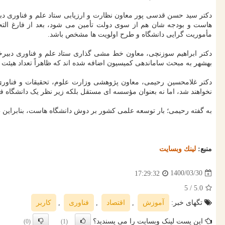
دکتر سید حسن قدسی پور معاون نظارت و ارزیابی ستاد علم و فناوری دبی
هاست و بودجه شان هم از سوی دولت تأمین می شود، بعد از فارغ التحصیل
مأموریت گرایی دانشگاه و طرح اولویت ها مشخص باشد.
دکتر ابراهیم سوزنچی، معاون خط مشی گذاری ستاد علم و فناوری دبیرخان
بهشهر به مبحث ساماندهی کمیسیون اضافه شده اند که ظاهراً تعداد هیئت 
دکتر غلامحسین رحیمی، معاون پژوهشی وزارت علوم، تحقیقات و فناور
نخواهند شد، اما نه بعنوان مؤسسه ای مستقل بلکه زیر نظر یک دانشگاه فعا
به گفته رحیمی؛ بار توسعه علمی کشور بر دوش دانشگاه هاست، بنابراین
منبع:
لینك وبسایت
1400/03/30
17:29:32
/ 5
5.0
تگهای خبر:
آموزش
,
اقتصاد
,
فناوری
,
كاربر
این پست لینک وبسایت را می پسندید؟
(0)
(1)