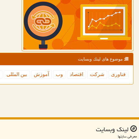
موضوع های لینك وبسایت
فناوری
شركت
اقتصاد
وب
آموزش
بین المللی
لینك وبسایت
معرفی سایتها