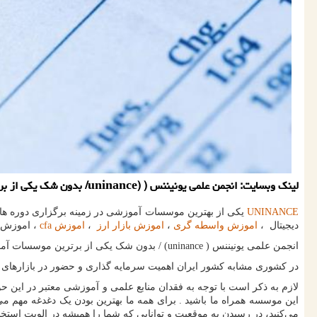
لینك وبسایت: انجمن علمی یونیننس ( (uninance/ بدون شك یكی از برترین موسسات آموزش حرفه ای در سطح بین الملل میباشد كه این مهم بر كسی پوشیده نیست.
UNINANCE
یکی از بهترین موسسات آموزشی در زمینه برگزاری دوره های پ
دیجیتال ،
اموزش واسطه گری
،
اموزش بازار ارز
،
اموزش cfa
، اموزش ت
انجمن علمی یونیننس (
(uninance
/ بدون شک یکی از برترین موسسات آمو
در کشوری مشابه کشور ایران اهمیت سرمایه گذاری و حضور در بازارهای سر
لازم به ذکر است با توجه به فقدان منابع علمی و آموزشی معتبر در این ح
این موسسه همراه ما باشید . برای همه ما بهترین بودن یک دغدغه مهم می
می‌کنید، در رسیدن به موقعیت و توانایی که شما را همیشه در الویت استخد