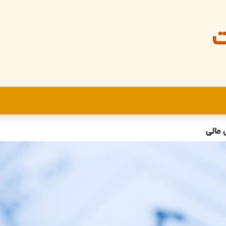
ت
 مالی