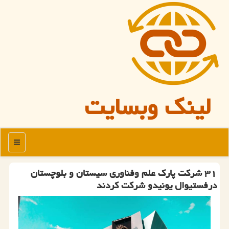
لینک وبسایت
منو
۳۱ شركت پارك علم وفناوری سیستان و بلوچستان
درفستیوال یونیدو شركت كردند