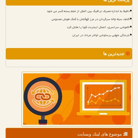
دقیقا به اندازه مصرف ترافیک بین الملل از حجم بسته کسر می شود
کشف سیاه چاله سرگردان در مرز کهکشان با کمک هوش مصنوعی
خاموشی سراسری، اتصال اینترنت کوبا را مختل کرد
بارندگی شهابی برساوشی اواخر مرداد در ایران
جدیدترین ها
موضوع های لینك وبسایت