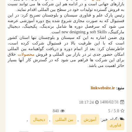
بازارهای جهانی است و در ادامه هم این شرکت ها می توانند نسبت
به فروش گسترده تولیدات خود در سطح بین المللی اقدام نمایند.
رئیس پارک علم و فناوری سیستان و بلوچستان تصریح کرد: در این
فستیوال که به صورت مجازی شروع شده پنج دوره آموزشی عرضه
می شود که سرفصل دوره ها شامل برندینگ، پکیجینگ، دیجیتال
مارکتینگ، soft Skills و new designing است.
وی ضمن اشاره به این که سیستان و بلوچستان تنها استان کشور
است که با این ظرفیت بالا در فستیوال شرکت کرده است،
خاطرنشان کرد: بعد از اتمام دوره و دریافت گواهینامه بین المللی
امکان حضور جدی تر در بازار بین المللی و فروش
محصولات
خلاق
برای این شرکت ها فراهم می شود که در گسترش کار آنها بسیار
حائز اهمیت می باشد.
منبع:
linkwebsite.ir
1400/02/31
18:17:24
840
/ 5
5.0
تگهای خبر:
آموزش
,
بین المللی
,
دیجیتال
,
فناوری