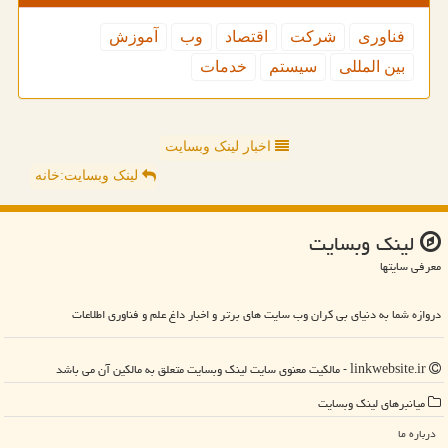
فناوری
شركت
اقتصاد
وب
آموزش
بین المللی
سیستم
خدمات
اخبار لینک وبسایت
لینک وبسایت:خانه
لینك وبسایت
معرفی سایتها
دروازه شما به دنیای بی کران وب سایت های برتر و اخبار داغ علم و فناوری اطلاعات
linkwebsite.ir - مالکیت معنوی سایت لینك وبسایت متعلق به مالکین آن می باشد
میانبرهای لینك وبسایت
درباره ما