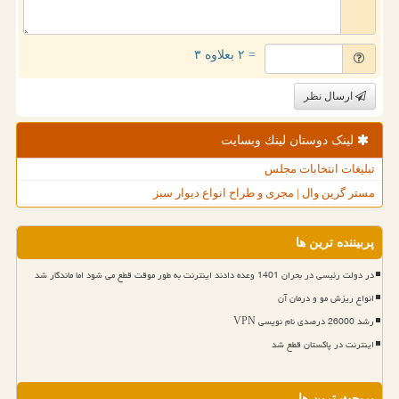
= ۲ بعلاوه ۳
ارسال نظر
لینک دوستان لینك وبسایت
تبلیغات انتخابات مجلس
مستر گرین وال | مجری و طراح انواع دیوار سبز
پربیننده ترین ها
در دولت رئیسی در بحران 1401 وعده دادند اینترنت به طور موقت قطع می شود اما ماندگار شد
انواع ریزش مو و درمان آن
رشد 26000 درصدی نام نویسی VPN
اینترنت در پاکستان قطع شد
پربحث ترین ها