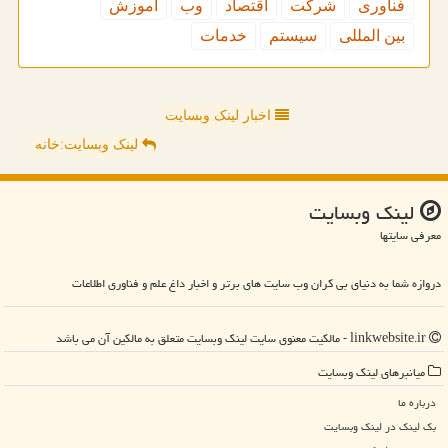
فناوری
شركت
اقتصاد
وب
آموزش
بین المللی
سیستم
خدمات
اخبار لینک وبسایت
لینک وبسایت:خانه
لینك وبسایت
معرفی سایتها
دروازه شما به دنیای بی کران وب سایت های برتر و اخبار داغ علم و فناوری اطلاعات
linkwebsite.ir - مالکیت معنوی سایت لینك وبسایت متعلق به مالکین آن می باشد
میانبرهای لینك وبسایت
درباره ما
بک لینک در لینك وبسایت