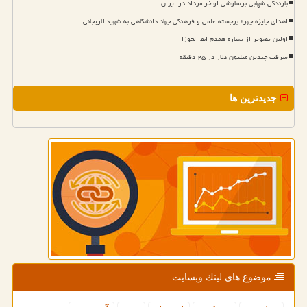
بارندگی شهابی برساوشی اواخر مرداد در ایران
اهدای جایزه چهره برجسته علمی و فرهنگی جهاد دانشگاهی به شهید لاریجانی
اولین تصویر از ستاره همدم ابط الجوزا
سرقت چندین میلیون دلار در ۲۵ دقیقه
جدیدترین ها
موضوع های لینك وبسایت