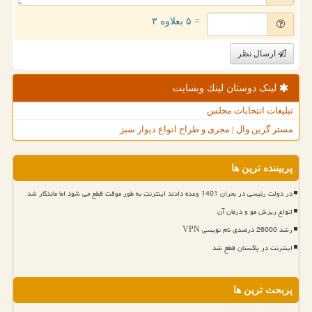
= ۵ بعلاوه ۳
ارسال نظر
لینک دوستان لینك وبسایت
تبلیغات انتخابات مجلس
مستر گرین وال | مجری و طراح انواع دیوار سبز
پربیننده ترین ها
در دولت رئیسی در بحران 1401 وعده دادند اینترنت به طور موقت قطع می شود اما ماندگار شد
انواع ریزش مو و درمان آن
رشد 26000 درصدی نام نویسی VPN
اینترنت در پاکستان قطع شد
پربحث ترین ها