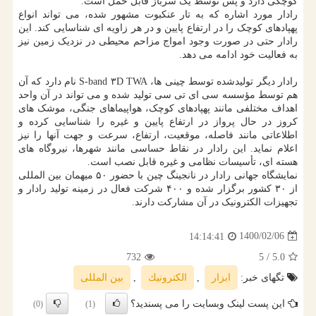
کوچکی دارد و پس توسط یک سرباز قابل حمل است.
رادار مورد اشاره که به تار عنکبوت مشهور شده، می تواند انواع
پهپادهای کوچک را در ارتفاع پایین و در هر زاویه ای شناسایی کند. این
رادار حتی در صورت وجود امواج مزاحم محیطی در نزدیک زمین نیز
به فعالیت خود ادامه می دهد.
رادار دیگر تولیدشده توسط چینی ها، S-band ۳D TWA نام دارد که آن
هم توسط مؤسسه سی ای تی سی تولید شده و می تواند در آن واحد
اهداف مختلفی مانند پهپادهای کوچک، هواپیماهای جنگی، موشک های
کروز در حال پرواز در ارتفاع پایین و غیره را شناسایی کرده و
اطلاعاتی مانند فاصله، موقعیت، ارتفاع، سرعت و جهت آنها را نیز
اعلام نماید. این رادار در نقاط حساسی مانند شهرها، نیروگاه های
هسته ای، تأسیسات نظامی و غیره قابل نصب است.
نمایشگاه جهانی رادار در نانجینگ چین با حضور ۵۰ میهمان بین المللی
از ۳۰ کشور برگزار شده و ۴۰۰ شرکت فعال در زمینه تولید رادار و
تجهیزات الکترونیک در آن مشارکت دارند.
1400/02/06
14:14:41
732
/ 5
5.0
تگهای خبر:
ابزار
,
الكترونیك
,
بین المللی
این پست لینک وبسایت را می پسندید؟
(0)
(1)