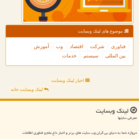
موضوع های لینك وبسایت
فناوری
شركت
اقتصاد
وب
آموزش
بین المللی
سیستم
خدمات
اخبار لینک وبسایت
لینک وبسایت:خانه
لینك وبسایت
معرفی سایتها
دروازه شما به دنیای بی کران وب سایت های برتر و اخبار داغ علم و فناوری اطلاعات