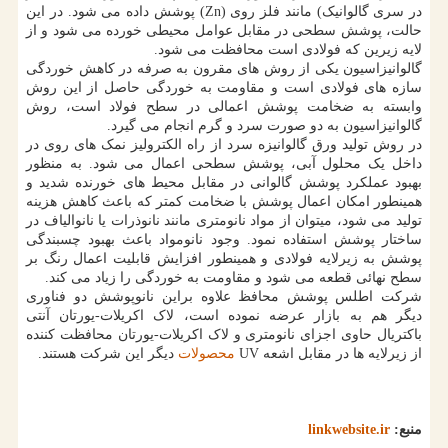
در سری گالوانیک) مانند فلز روی (Zn) پوشش داده می شود. در این
حالت، پوشش سطحی در مقابل عوامل محیطی خورده می شود و از
لایه زیرین که فولادی است محافظت می شود.
گالوانیزاسیون یکی از روش های مقرون به صرفه در کاهش خوردگی
سازه های فولادی است و مقاومت به خوردگی حاصل از این روش
وابسته به ضخامت پوشش اعمالی در سطح فولاد است، روش
گالوانیزاسیون به دو صورت سرد و گرم انجام می گیرد.
در روش تولید ورق گالوانیزه سرد از راه الکترولیز نمک های روی در
داخل یک محلول آبی، پوشش سطحی اعمال می شود. به منظور
بهبود عملکرد پوشش گالوانی در مقابل محیط های خورنده شدید و
همینطور امکان اعمال پوشش با ضخامت کمتر که باعث کاهش هزینه
تولید می شود، میتوان از مواد نانومتری مانند نانوذرات یا نانوالیاف در
ساختار پوشش استفاده نمود. وجود نانومواد باعث بهبود چسبندگی
پوشش به زیرلایه فولادی و همینطور افزایش قابلیت اعمال رنگ بر
سطح نهائی قطعه می شود و مقاومت به خوردگی را زیاد می کند.
شرکت اطلس پوشش محافظ علاوه براین نانوپوشش دو فناوری
دیگر هم به بازار عرضه نموده است، لاک اکریلات-یورتان آنتی
باکتریال حاوی اجزای نانومتری و لاک اکریلات-یورتان محافظت کننده
از زیرلایه ها در مقابل اشعه UV
محصولات
دیگر این شرکت هستند.
منبع:
linkwebsite.ir