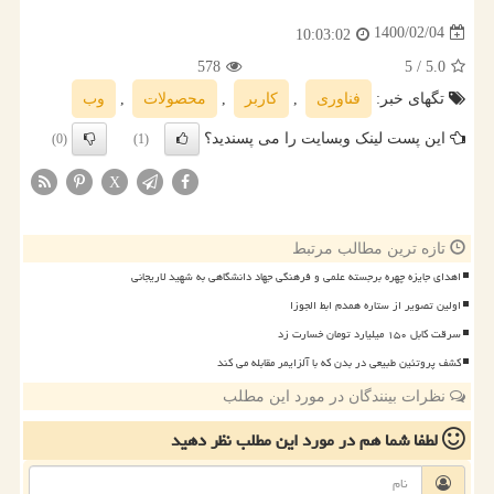
1400/02/04
10:03:02
578
/ 5
5.0
تگهای خبر:
فناوری
,
كاربر
,
محصولات
,
وب
این پست لینک وبسایت را می پسندید؟
(0)
(1)
X
تازه ترین مطالب مرتبط
اهدای جایزه چهره برجسته علمی و فرهنگی جهاد دانشگاهی به شهید لاریجانی
اولین تصویر از ستاره همدم ابط الجوزا
سرقت کابل ۱۵۰ میلیارد تومان خسارت زد
کشف پروتئین طبیعی در بدن که با آلزایمر مقابله می کند
نظرات بینندگان در مورد این مطلب
لطفا شما هم
در مورد این مطلب
نظر دهید