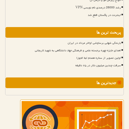
رشد 26000 درصدی نام نویسی VPN
اینترنت در پاکستان قطع شد
پربحث ترین ها
بارندگی شهابی برساوشی اواخر مرداد در ایران
اهدای جایزه چهره برجسته علمی و فرهنگی جهاد دانشگاهی به شهید لاریجانی
اولین تصویر از ستاره همدم ابط الجوزا
سرقت چندین میلیون دلار در ۲۵ دقیقه
جدیدترین ها