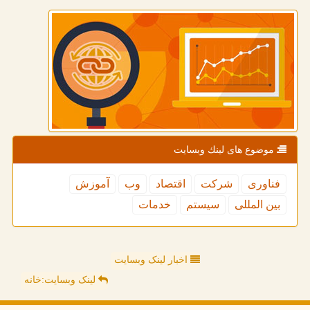
موضوع های لینك وبسایت
فناوری
شركت
اقتصاد
وب
آموزش
بین المللی
سیستم
خدمات
اخبار لینک وبسایت
لینک وبسایت:خانه