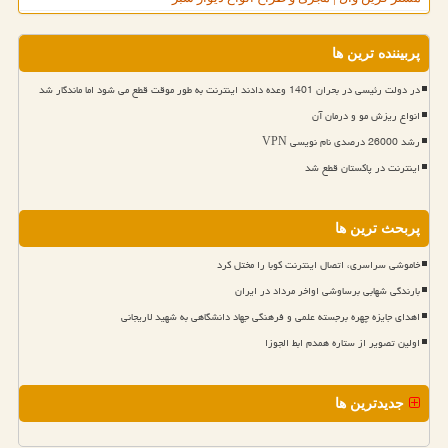
پربیننده ترین ها
در دولت رئیسی در بحران 1401 وعده دادند اینترنت به طور موقت قطع می شود اما ماندگار شد
انواع ریزش مو و درمان آن
رشد 26000 درصدی نام نویسی VPN
اینترنت در پاکستان قطع شد
پربحث ترین ها
خاموشی سراسری، اتصال اینترنت کوبا را مختل کرد
بارندگی شهابی برساوشی اواخر مرداد در ایران
اهدای جایزه چهره برجسته علمی و فرهنگی جهاد دانشگاهی به شهید لاریجانی
اولین تصویر از ستاره همدم ابط الجوزا
جدیدترین ها