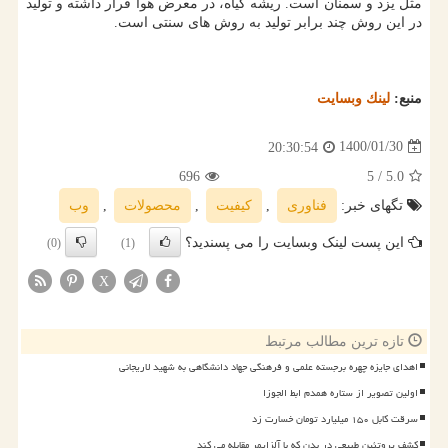
مثل یزد و سمنان است. ریشه گیاه، در معرض هوا قرار داشته و تولید
در این روش چند برابر تولید به روش های سنتی است.
منبع:
لینك وبسایت
1400/01/30
20:30:54
696
/ 5
5.0
تگهای خبر:
فناوری
,
كیفیت
,
محصولات
,
وب
این پست لینک وبسایت را می پسندید؟
(0)
(1)
X
تازه ترین مطالب مرتبط
اهدای جایزه چهره برجسته علمی و فرهنگی جهاد دانشگاهی به شهید لاریجانی
اولین تصویر از ستاره همدم ابط الجوزا
سرقت کابل ۱۵۰ میلیارد تومان خسارت زد
کشف پروتئین طبیعی در بدن که با آلزایمر مقابله می کند