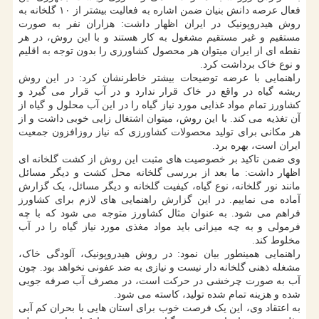
فعال عرصه دانش بنیان ضمن اشاره به فعالیت بیشتر از ۱۰ گلخانه به
روش هیدروپونیک در ایران اظهار داشت: هزاران نفر به صورت
مستقیم و غیر مستقیم مشغول به کار هستند و با این روش، در هر
نقطه ای از ایران میتوان هر محصول کشاورزی را بدون توجه به اقلیم
و نوع خاک برداشت کرد.
راهنمایی با عرضه توضیحات بیشتر خاطرنشان کرد: در این روش
ریشه گیاه در واقع در خاک قرار ندارد و در آب قرار می گیرد و
کشاورز تمام مواد غذایی مورد نیاز گیاه را در این آب محلول و گیاه از
آن تغذیه می کند. با این روش، میتوان اشتغال زایی خوبی داشت و از
هر مکانی برای تولید محصولات کشاورزی که نیاز روزافزون جمعیت
ایران است، بهره برد.
وی ضمن تاکید بر خصوصیت های مثبت این روش از کشت گلخانه ای
اظهار داشت: ما بعد از بررسی گلخانه محل کشت و دیگر مسائل
مانند نور گلخانه، نوع گیاه، کیفیت گلخانه و دیگر مسائل، یک گزارش
آماده می نماییم. در این گزارش راهنمایی های لازم برای کشاورز
فراهم می شود. به عنوان مثال کشاورز متوجه می شود که با چه
فرمولی و به چه میزانی باید مواد مغذی مورد نیاز گیاه را در آب
مخلوط کند.
راهنمایی همینطور بیان نمود: در روش هیدروپونیک، آلودگی خاک،
مشغله ذهنی گلخانه دار نیست و نیازی به ضد عفونی نخواهد بود. چون
آب به صورت چرخشی در حرکت است، در مصرف آب صرفه جویی
شده و هزینه تمام شده تولید، کاسته می شود.
به اعتقاد وی، این یک فرصت خوب برای استان هایی با بحران کم آبی