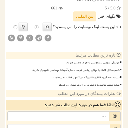
661
/ 5
5.0
تگهای خبر:
بین المللی
این پست لینک وبسایت را می پسندید؟
(0)
(1)
X
تازه ترین مطالب مرتبط
بارندگی شهابی برساوشی اواخر مرداد در ایران
کسب مدال اتحادیه جهانی ریاضی توسط دانش آموخته مهندسی کامپیوتر شریف
ببینید سه گروه اخاذی آنلاین که در کشور فعالیت می نمایند
نقشه ضعف مقاصد گردشگری ایران در مقابل ریزگردها
نظرات بینندگان در مورد این مطلب
لطفا شما هم
در مورد این مطلب
نظر دهید