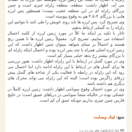
می آید، اظهار داشت: منطقه، منطقه زلزله خیزی است و چنین
بزرگای زلزله ای در این منطقه عجیب نیست؛ همینطور پس لرزه
هایی با بزرگای ۴-۴.۵ هم به وقوع پیوسته است.
وی تصریح کرد: پس لرزه ها باید روند خویش را طی کنند تا بتوانیم این
زلزله را به گسلی ارتباط بدهیم.
تاتار با تکیه بر اینکه ما کلاً در مورد زمین لرزه از کلمه احتمال
استفاده می نماییم، تصریح کرد: معمولاً زمین لرزه ها تا همین رنج
هستند و احتمالاً بر مبنای شواهد میتوان چنین اظهار داشت که این
زمین لرزه اصلی همراه با چند پس لرزه بوده و احتمال اینکه زلزله ای
با بزرگای بیشتر رخ بدهد خیلی بسیار کم است.
وی در مورد گسل در ارتباط با این زلزله اظهار داشت: هنوز بررسی
ها برای گسل های در ارتباط با این زلزله ادامه دارد اما احتمال می
رود که این زلزله در رابطه با فعالیت یکی از شاخه های گسل پیش
ژرفای زاگرس بوده است؛ البته که این زلزله می تواند محرک های
دیگری هم داشته باشد.
وی در مورد احتمال وقوع سونامی اظهار داشت: زمین لرزه کاملاً در
خشکی بوده در حالیکه منشأ سونامی در دریاهای عمیق است؛ در خلیج
فارس چنین چیزی نداریم چونکه عمق آن کم است.
منبع:
لینك وبسایت
1400/01/30
14:15:05