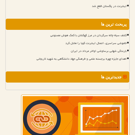
اینترنت در پاکستان قطع شد
پربحث ترین ها
کشف سیاه چاله سرگردان در مرز کهکشان با کمک هوش مصنوعی
خاموشی سراسری، اتصال اینترنت کوبا را مختل کرد
بارندگی شهابی برساوشی اواخر مرداد در ایران
اهدای جایزه چهره برجسته علمی و فرهنگی جهاد دانشگاهی به شهید لاریجانی
جدیدترین ها