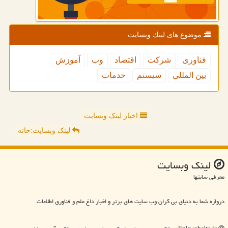
موضوع های لینك وبسایت
فناوری
شركت
اقتصاد
وب
آموزش
بین المللی
سیستم
خدمات
اخبار لینک وبسایت
لینک وبسایت:خانه
لینك وبسایت
معرفی سایتها
دروازه شما به دنیای بی کران وب سایت های برتر و اخبار داغ علم و فناوری اطلاعات