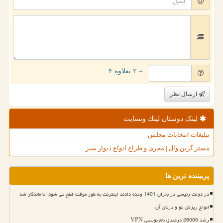
= ۲ بعلاوه ۴
ارسال نظر
لینک دوستان لینك وبسایت
تبلیغات انتخابات مجلس
مستر گرین وال | مجری و طراح انواع دیوار سبز
پربیننده ترین ها
در دولت رئیسی در بحران 1401 وعده دادند اینترنت به طور موقت قطع می شود اما ماندگار شد
انواع ریزش مو و درمان آن
رشد 26000 درصدی نام نویسی VPN