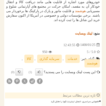
خودروهای مورد اشاره از قابلیت هایی مانند دریافت کالا و انتقال
خودکار آن به مقصد، امکان حرکت در مجتمع های آپارتمانی شلوغ و
مسیریابی
هوشمند
و قابلیت مانور و پارک در پارکینگ ها برخوردار می
باشند. برخی مؤسسات دولتی و خصوصی در آمریکا از اکنون سفارش
خرید این شاتل ها را ثبت کرده اند.
منبع:
لینك وبسایت
1400/01/25
12:43:55
950
/ 5
5.0
تگهای خبر:
خدمات
,
سرمایه گذاری
,
كالا
,
هوشمند
این پست لینک وبسایت را می پسندید؟
(0)
(1)
X
تازه ترین مطالب مرتبط
خاموشی سراسری، اتصال اینترنت کوبا را مختل کرد