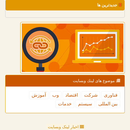
جدیدترین ها
موضوع های لینك وبسایت
فناوری
شركت
اقتصاد
وب
آموزش
بین المللی
سیستم
خدمات
اخبار لینک وبسایت