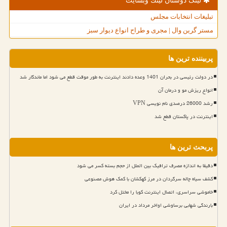
لینک دوستان لینك وبسایت
تبلیغات انتخابات مجلس
مستر گرین وال | مجری و طراح انواع دیوار سبز
پربیننده ترین ها
در دولت رئیسی در بحران 1401 وعده دادند اینترنت به طور موقت قطع می شود اما ماندگار شد
انواع ریزش مو و درمان آن
رشد 26000 درصدی نام نویسی VPN
اینترنت در پاکستان قطع شد
پربحث ترین ها
دقیقا به اندازه مصرف ترافیک بین الملل از حجم بسته کسر می شود
کشف سیاه چاله سرگردان در مرز کهکشان با کمک هوش مصنوعی
خاموشی سراسری، اتصال اینترنت کوبا را مختل کرد
بارندگی شهابی برساوشی اواخر مرداد در ایران