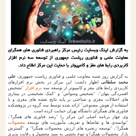
به گزارش لینک وبسایت رئیس مرکز راهبردی فناوری های همگرای
معاونت علمی و فناوری ریاست جمهوری از توسعه سه نرم افزار
کاربردی رابط های مغز و کامپیوتر با حمایت این مرکز اطلاع داد.
به گزارش روز شنبه معاونت علمی و فناوری ریاست جمهوری،
علی
محمد سلطانی
اظهار داشت: این مرکز در بخش نرم افزارهای
کاربردی رابط های مغز و کامپیوتر از توسعه سه
نرم افزار
"تشخیص
افسردگی پنهان"، "تشخیص وسواس" و "کمک تشخیصی در بیماری
های اختلالات مغزی و شناختی بر پایه نتایج نقشه های مغزی و با
استفاده از هوش مصنوعی" ارائه شده توسط سه گروه در پژوهشکده
فناوری های همگرای دانشگاه تهران حمایت کرده است.
وی چهار برنامه اصلی این مرکز را "رصد فناوری های همگرا"،
"توانمندی ها و تقاضاها و تعریف مأموریت های توسعه
محصولات
همگرا"، "توسعه زنجیره های ارزش محصولات همگرا" و "گسترش
بازار محصولات همگرا و تنوع بخشی به سبد محصول و رقابت پذیری