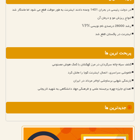
در دولت رئیسی در بحران 1401 وعده دادند اینترنت به طور موقت قطع می شود اما ماندگار شد
انواع ریزش مو و درمان آن
رشد 26000 درصدی نام نویسی VPN
اینترنت در پاکستان قطع شد
پربحث ترین ها
کشف سیاه چاله سرگردان در مرز کهکشان با کمک هوش مصنوعی
خاموشی سراسری، اتصال اینترنت کوبا را مختل کرد
بارندگی شهابی برساوشی اواخر مرداد در ایران
اهدای جایزه چهره برجسته علمی و فرهنگی جهاد دانشگاهی به شهید لاریجانی
جدیدترین ها