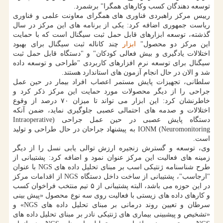
توسعه دهندگان کسب وکارهای همگرا" برشمرد.
رییس مرکز راهبردی فناوری های همگرای معاونت علمی و فناوری
ریاست جمهوری اضافه کرد: یکی از برنامه های این مرکز در سال
گذشته، توسعه ابزارهای قابل حمل ثبت سیگنال است که با حمایت
این مرکز دو محصول"
ابزار
چند کاناله ثبت سیگنال برای بهبود
اختلالات یادگیری و بیش فعالی کودکان" و "دستگاه قابل حمل ثبت
سیگنال برای توسعه نرم افزارهای کاربردی "طراحی و توسعه داده
شد و الان در حال انجام آزمون های استاندارد هستند.
سلطانی، تجهیزات پایش مستمر اعصاب افراد بیمار در حین عمل
جراحی را از دیگر محصولات مورد حمایت این مرکز ذکر کرد و
خاطرنشان کرد: این ابزار می تواند تا میزان ۷۰ درصد از وقوع
اختلالات و صدمه های احتمالی عصبی جلوگیری نماید، ضمن آنکه
دستگاه پایش عصبی در حین عمل جراحی (Intraoperative
Neuromonitoring) IONM به پیشنهاد جراحان در حال طراحی و تولید
است.
وی، توسعه و گسترش زنجیره ارزش توالی یابی نسل را از دیگر
زمینه های فعالیت این مرکز عنوان نمود و اضافه کرد: پشتیبانی از
طرح شناسنامه ژنتیکی اسب بر مبنای تحلیل داده های NGS با عنوان
"ارجاسب"، پشتیبانی از ساخت داخل دستگاه NGS از اقدامات مرکز
در این حوزه می باشد، البته پشتیبانی از ۵ تیم منتخب فراخوان کسب
و کارهای داده های زیستی با فعالیت روی سه نوع محصول «پیش بینی
سرطان و تعیین روند درمانی بر مبنای تحلیل داده های NGS» و
«تشخیص و پیشبینی بیماری های ژنتیکی نادر بر مبنای تحلیل داده های