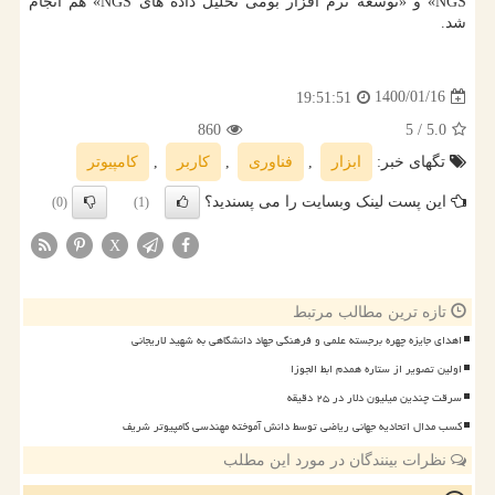
NGS» و «توسعه نرم افزار بومی تحلیل داده های NGS» هم انجام
شد.
1400/01/16
19:51:51
860
/ 5
5.0
تگهای خبر:
ابزار
,
فناوری
,
كاربر
,
كامپیوتر
این پست لینک وبسایت را می پسندید؟
(0)
(1)
X
تازه ترین مطالب مرتبط
اهدای جایزه چهره برجسته علمی و فرهنگی جهاد دانشگاهی به شهید لاریجانی
اولین تصویر از ستاره همدم ابط الجوزا
سرقت چندین میلیون دلار در ۲۵ دقیقه
کسب مدال اتحادیه جهانی ریاضی توسط دانش آموخته مهندسی کامپیوتر شریف
نظرات بینندگان در مورد این مطلب