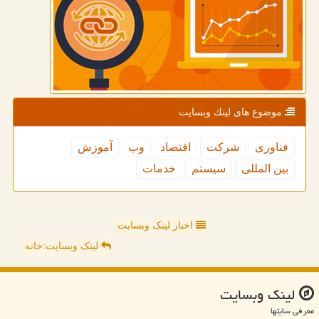
موضوع های لینك وبسایت
فناوری
شركت
اقتصاد
وب
آموزش
بین المللی
سیستم
خدمات
اخبار لینک وبسایت
لینک وبسایت:خانه
لینك وبسایت
معرفی سایتها