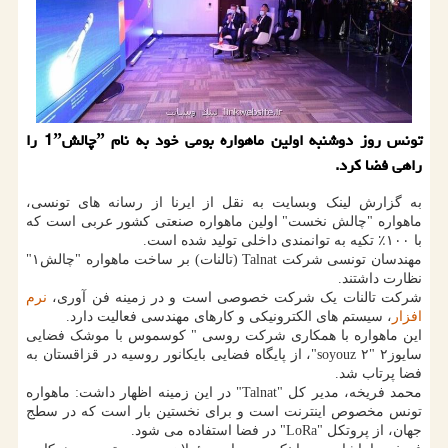
تونس روز دوشنبه اولین ماهواره بومی خود به نام ˮچالش1ˮ را
راهی فضا کرد.
به گزارش لینک وبسایت به نقل از ایرنا از رسانه های تونسی،
ماهواره "چالش نخست" اولین ماهواره صنعتی کشور عربی است که
با ۱۰۰٪ تکیه به توانمندی داخلی تولید شده است.
مهندسان تونسی شرکت Talnat (تالنات) بر ساخت ماهواره "چالش۱"
نظارت داشتند.
شرکت تالنات یک شرکت خصوصی است و در زمینه فن آوری،
نرم
افزار
، سیستم های الکترونیکی و کارهای مهندسی فعالیت دارد.
این ماهواره با همکاری شرکت روسی " کوسموس با موشک فضایی
سایوز۲ "۲ soyouz"، از پایگاه فضایی بایکانور روسیه در قزاقستان به
فضا پرتاب شد.
محمد فریخه، مدیر کل "Talnat" در این زمینه اظهار داشت: ماهواره
تونس مخصوص اینترنت است و برای نخستین بار است که در سطج
جهان، از پروتکل "LoRa" در فضا استفاده می شود.