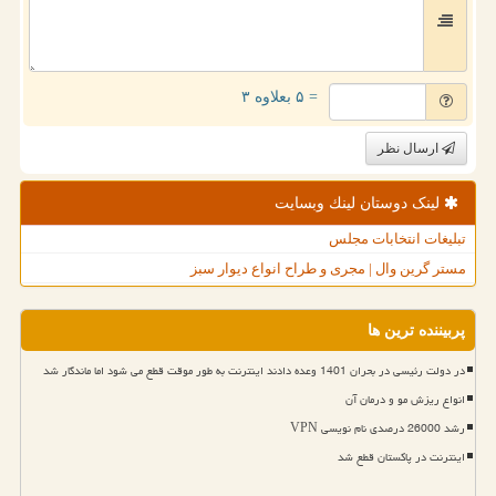
= ۵ بعلاوه ۳
ارسال نظر
لینک دوستان لینك وبسایت
تبلیغات انتخابات مجلس
مستر گرین وال | مجری و طراح انواع دیوار سبز
پربیننده ترین ها
در دولت رئیسی در بحران 1401 وعده دادند اینترنت به طور موقت قطع می شود اما ماندگار شد
انواع ریزش مو و درمان آن
رشد 26000 درصدی نام نویسی VPN
اینترنت در پاکستان قطع شد