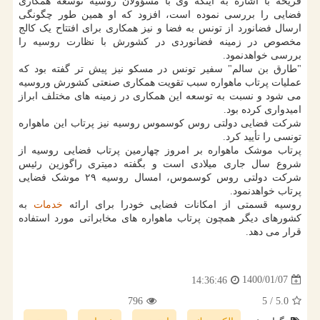
فریخه با اشاره به اینکه وی با مسؤولان روسیه توسعه همکاری
فضایی را بررسی نموده است، افزود که او همین طور چگونگی
ارسال فضانورد از تونس به فضا و نیز همکاری برای افتتاح یک کالج
مخصوص در زمینه فضانوردی در کشورش با نظارت روسیه را
بررسی خواهدنمود.
"طارق بن سالم" سفیر تونس در مسکو نیز پیش تر گفته بود که
عملیات پرتاب ماهواره سبب تقویت همکاری صنعتی کشورش وروسیه
می شود و نسبت به توسعه این همکاری در زمینه های مختلف ابراز
امیدواری کرده بود.
شرکت فضایی دولتی روس کوسموس روسیه نیز پرتاب این ماهواره
تونسی را تأیید کرد.
پرتاب موشک ماهواره بر امروز چهارمین پرتاب فضایی روسیه از
شروع سال جاری میلادی است و بگفته دمیتری راگوزین رئیس
شرکت دولتی روس کوسموس، امسال روسیه ۲۹ موشک فضایی
پرتاب خواهدنمود.
روسیه قسمتی از امکانات فضایی خودرا برای ارائه
خدمات
به
کشورهای دیگر همچون پرتاب ماهواره های مخابراتی مورد استفاده
قرار می دهد.
1400/01/07
14:36:46
796
/ 5
5.0