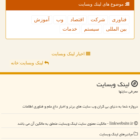
موضوع های لینك وبسایت
فناوری
شركت
اقتصاد
وب
آموزش
بین المللی
سیستم
خدمات
اخبار لینک وبسایت
لینک وبسایت:خانه
لینك وبسایت
معرفی سایتها
دروازه شما به دنیای بی کران وب سایت های برتر و اخبار داغ علم و فناوری اطلاعات
linkwebsite.ir - مالکیت معنوی سایت لینك وبسایت متعلق به مالکین آن می باشد
میانبرهای لینك وبسایت