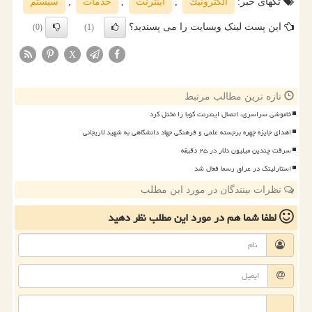
تگهای خبر:
الكترونیك
,
اینترنت
,
خدمات
,
سیستم
این پست لینک وبسایت را می پسندید؟
(0)
(1)
X
تازه ترین مطالب مرتبط
خاموشی سراسری، اتصال اینترنت کوبا را مختل کرد
اهدای جایزه چهره برجسته علمی و فرهنگی جهاد دانشگاهی به شهید لاریجانی
سرقت چندین میلیون دلار در ۲۵ دقیقه
استارلینک در عراق رسما فعال شد
نظرات بینندگان در مورد این مطلب
لطفا شما هم
در مورد این مطلب
نظر دهید