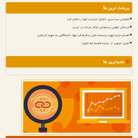
پربحث ترین ها
خاموشی سراسری، اتصال اینترنت کوبا را مختل کرد
بارندگی شهابی برساوشی اواخر مرداد در ایران
اهدای جایزه چهره برجسته علمی و فرهنگی جهاد دانشگاهی به شهید لاریجانی
اولین تصویر از ستاره همدم ابط الجوزا
جدیدترین ها