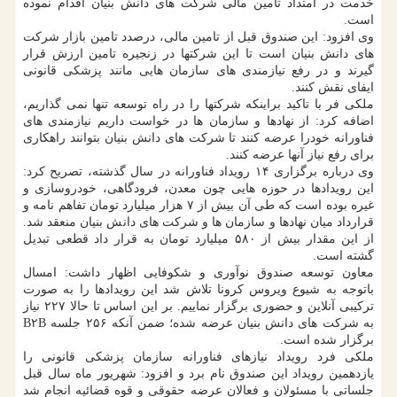
خدمت در امتداد تامین مالی شرکت های دانش بنیان اقدام نموده
است.
وی افزود: این صندوق قبل از تامین مالی، درصدد تامین بازار شرکت
های دانش بنیان است تا این شرکتها در زنجیره تامین ارزش قرار
گیرند و در رفع نیازمندی های سازمان هایی مانند پزشکی قانونی
ایفای نقش کنند.
ملکی فر با تاکید براینکه شرکتها را در راه توسعه تنها نمی گذاریم،
اضافه کرد: از نهادها و سازمان ها در خواست داریم نیازمندی های
فناورانه خودرا عرضه کنند تا شرکت های دانش بنیان بتوانند راهکاری
برای رفع نیاز آنها عرضه کنند.
وی درباره برگزاری ۱۴ رویداد فناورانه در سال گذشته، تصریح کرد:
این رویدادها در حوزه هایی چون معدن، فرودگاهی، خودروسازی و
غیره بوده است که طی آن بیش از ۷ هزار میلیارد تومان تفاهم نامه و
قرارداد میان نهادها و سازمان ها و شرکت های دانش بنیان منعقد شد.
از این مقدار بیش از ۵۸۰ میلیارد تومان به قرار داد قطعی تبدیل
گشته است.
معاون توسعه صندوق نوآوری و شکوفایی اظهار داشت: امسال
باتوجه به شیوع ویروس کرونا تلاش شد این رویدادها را به صورت
ترکیبی آنلاین و حضوری برگزار نماییم. بر این اساس تا حالا ۲۲۷ نیاز
به شرکت های دانش بنیان عرضه شده؛ ضمن آنکه ۲۵۶ جلسه B۲B
برگزار شده است.
ملکی فرد رویداد نیازهای فناورانه سازمان پزشکی قانونی را
یازدهمین رویداد این صندوق نام برد و افزود: شهریور ماه سال قبل
جلساتی با مسئولان و فعالان عرضه حقوقی و قوه قضائیه انجام شد