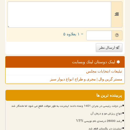
= ۱ بعلاوه ۵
ارسال نظر
لینک دوستان لینك وبسایت
تبلیغات انتخابات مجلس
مستر گرین وال | مجری و طراح انواع دیوار سبز
پربیننده ترین ها
در دولت رئیسی در بحران 1401 وعده دادند اینترنت به طور موقت قطع می شود اما ماندگار شد
انواع ریزش مو و درمان آن
رشد 26000 درصدی نام نویسی VPN
اینترنت در پاکستان قطع شد