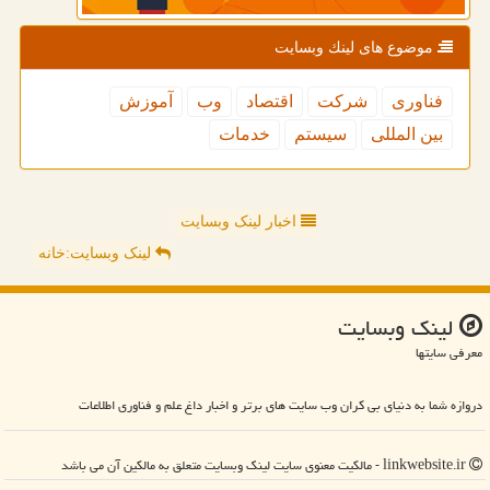
موضوع های لینك وبسایت
فناوری
شركت
اقتصاد
وب
آموزش
بین المللی
سیستم
خدمات
اخبار لینک وبسایت
لینک وبسایت:خانه
لینك وبسایت
معرفی سایتها
دروازه شما به دنیای بی کران وب سایت های برتر و اخبار داغ علم و فناوری اطلاعات
linkwebsite.ir - مالکیت معنوی سایت لینك وبسایت متعلق به مالکین آن می باشد