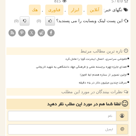
815
/ 5
0.0
تگهای خبر:
آنلاین
,
ابزار
,
فناوری
,
هك
این پست لینک وبسایت را می پسندید؟
(0)
(0)
X
تازه ترین مطالب مرتبط
خاموشی سراسری، اتصال اینترنت کوبا را مختل کرد
اهدای جایزه چهره برجسته علمی و فرهنگی جهاد دانشگاهی به شهید لاریجانی
اولین تصویر از ستاره همدم ابط الجوزا
سرقت چندین میلیون دلار در ۲۵ دقیقه
نظرات بینندگان در مورد این مطلب
لطفا شما هم
در مورد این مطلب
نظر دهید