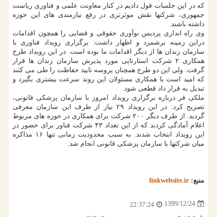
که در این جلسات قول دادیم در کنار معاونت علمی و فناوری ریاست
جمهوری، شرکتها نقش موثرتری در رفع نیازمندی های این حوزه
داشته باشند.
وی راه اندازی پردیس نوآوری حقوقی و قضایی را همچون اقدامات
دراین زمینه برشمرد و اظهار داشت: برگزاری رویداد فناوری با
سازمان زندان ها از دیگر اقدامات ما بوده است. در این رویداد طرح
همکاری ۲ شرکت استارتاپی مورد پذیرش سازمان زندان ها قرار
گرفت. ولی این دو طرح همچنان پروسه تایید حفاظت را طی می کنند
که امید است با همکاری مسئولان این روند سرعت بیشتری بگیرد و
تبدیل به قرار داد قطعی شود.
ملکی فر درباره برگزاری رویداد امروز با سازمان پزشکی قانونی،
تصریح کرد: در این رویداد ۲۹ نیاز از طرف این سازمان معرفی
گردید. از طرف دیگر ۲۰۰ شرکت برای همکاری در حوزه های مربوط
اعلام آمادگی کردند که از این تعداد ۴۳ شرکت فناور برای حضور در
این رویداد انتخاب شدند. به سبب محدودیت زمانی تنها ۱۶ مذاکره
میان شرکتها با سازمان پزشکی قانونی انجام شد.
منبع:
linkwebsite.ir
1399/12/24
22:37:24