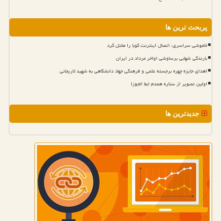
پربحث ترین ها
خاموشی سراسری، اتصال اینترنت کوبا را مختل کرد
بارندگی شهابی برساوشی اواخر مرداد در ایران
اهدای جایزه چهره برجسته علمی و فرهنگی جهاد دانشگاهی به شهید لاریجانی
اولین تصویر از ستاره همدم ابط الجوزا
جدیدترین ها