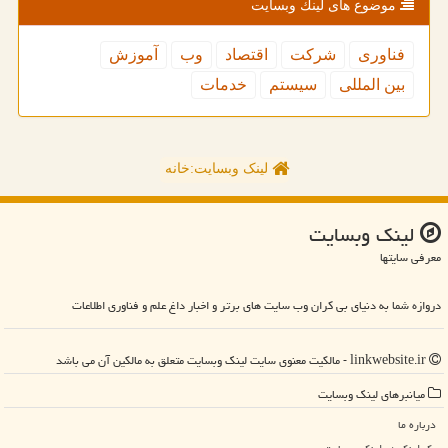
موضوع های لینك وبسایت
فناوری
شركت
اقتصاد
وب
آموزش
بین المللی
سیستم
خدمات
لینک وبسایت:خانه
لینك وبسایت
معرفی سایتها
دروازه شما به دنیای بی کران وب سایت های برتر و اخبار داغ علم و فناوری اطلاعات
linkwebsite.ir - مالکیت معنوی سایت لینك وبسایت متعلق به مالکین آن می باشد
میانبرهای لینك وبسایت
درباره ما