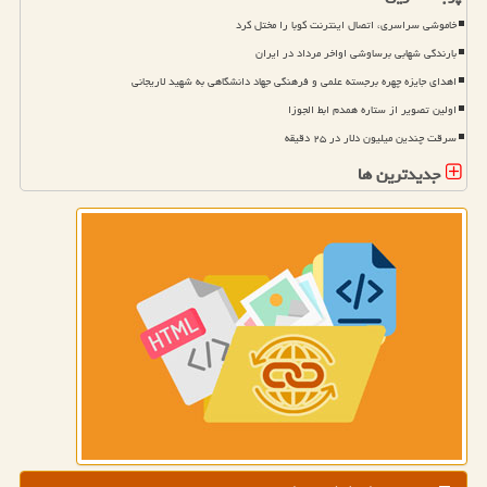
خاموشی سراسری، اتصال اینترنت کوبا را مختل کرد
بارندگی شهابی برساوشی اواخر مرداد در ایران
اهدای جایزه چهره برجسته علمی و فرهنگی جهاد دانشگاهی به شهید لاریجانی
اولین تصویر از ستاره همدم ابط الجوزا
سرقت چندین میلیون دلار در ۲۵ دقیقه
جدیدترین ها