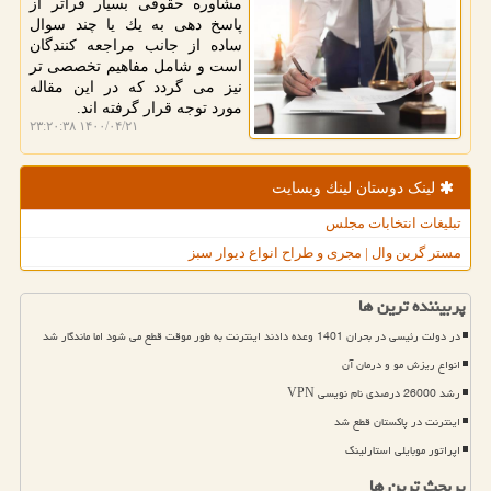
مشاوره حقوقی بسیار فراتر از
پاسخ دهی به یك یا چند سوال
ساده از جانب مراجعه كنندگان
است و شامل مفاهیم تخصصی تر
نیز می گردد كه در این مقاله
مورد توجه قرار گرفته اند.
۱۴۰۰/۰۴/۲۱ ۲۳:۲۰:۳۸
لینک دوستان لینك وبسایت
تبلیغات انتخابات مجلس
مستر گرین وال | مجری و طراح انواع دیوار سبز
پربیننده ترین ها
در دولت رئیسی در بحران 1401 وعده دادند اینترنت به طور موقت قطع می شود اما ماندگار شد
انواع ریزش مو و درمان آن
رشد 26000 درصدی نام نویسی VPN
اینترنت در پاکستان قطع شد
اپراتور موبایلی استارلینک
پربحث ترین ها