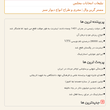
تبلیغات انتخابات مجلس
مستر گرین وال | مجری و طراح انواع دیوار سبز
پربیننده ترین ها
در دولت رئیسی در بحران 1401 وعده دادند اینترنت به طور موقت قطع می شود اما ماندگار شد
انواع ریزش مو و درمان آن
رشد 26000 درصدی نام نویسی VPN
اینترنت در پاکستان قطع شد
اپراتور موبایلی استارلینک
پربحث ترین ها
بارندگی شهابی برساوشی اواخر مرداد در ایران
اهدای جایزه چهره برجسته علمی و فرهنگی جهاد دانشگاهی به شهید لاریجانی
اولین تصویر از ستاره همدم ابط الجوزا
سرقت چندین میلیون دلار در ۲۵ دقیقه
استارلینک در عراق رسما فعال شد
جدیدترین ها