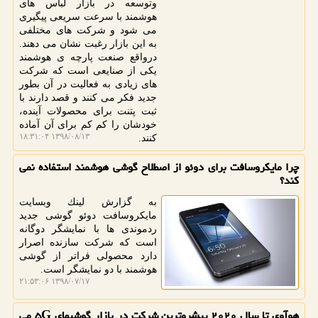
وتوسعه در بازار لباس های
هوشمند با سرعت سریعی پیگیری
می شود و شركت های مختلفی
به این بازار رغبت نشان می دهند.
درواقع صنعت پارچه ی هوشمند
یكی از صنایعی است كه شركت
های زیادی به فعالیت در آن بطور
جدید فكر می كنند و قصد دارند با
ثبت پتنت برای محصولات آینده،
خودشان را كم كم برای آن آماده
۱۳۹۸/۰۸/۱۳ ۱۸:۳۱:۰۴
كنند.
چرا مایكروسافت برای دوئو از اصطلاح گوشی هوشمند استفاده نمی
كند؟
به گزارش لینك وبسایت
مایكروسافت دوئو گوشی جدید
ردموندی ها با نمایشگر دوگانه
است كه شركت سازنده اصرار
دارد محصولی فراتر از گوشی
هوشمند با دو نمایشگر است.
۱۳۹۸/۰۷/۱۷ ۲۱:۵۳:۰۶
هوآوی تا سال ۲۰۲۰ پیشروترین شركت در بازار گوشیهای ۵G می