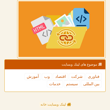
موضوع های لینك وبسایت
فناوری
شركت
اقتصاد
وب
آموزش
بین المللی
سیستم
خدمات
لینک وبسایت:خانه