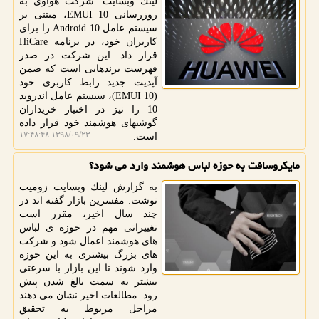
لینك وبسایت: شركت هوآوی به
روزرسانی EMUI 10، مبتنی بر
سیستم عامل Android 10 را برای
كاربران خود، در برنامه HiCare
قرار داد. این شركت در صدر
فهرست برندهایی است كه ضمن
آپدیت جدید رابط كاربری خود
(EMUI 10)، سیستم عامل اندروید
10 را نیز در اختیار خریداران
گوشیهای هوشمند خود قرار داده
۱۳۹۸/۰۹/۲۳ ۱۷:۴۸:۴۸
است.
مایكروسافت به حوزه لباس هوشمند وارد می شود؟
به گزارش لینك وبسایت زومیت
نوشت: مفسرین بازار گفته اند در
چند سال اخیر، مقرر است
تغییراتی مهم در حوزه ی لباس
های هوشمند اعمال شود و شركت
های بزرگ بیشتری به این حوزه
وارد شوند تا این بازار با سرعتی
بیشتر به سمت بالغ شدن پیش
رود. مطالعات اخیر نشان می دهند
مراحل مربوط به تحقیق