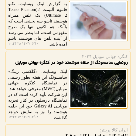
به گزارش لینک وبسایت، تکنو
فانتوم آلتیمت 2(Tecno Phantom
Ultimate 2) یک تلفن همراه
هوشمند تاشو سه بخشی است که
باآنکه هم اکنون تنها یک طرح
مفهومی است، اما بنظر می رسد
از آینده تلفن های هوشمند تاشو
۱۴۰۳/۰۶/۱۰ ۱۰:۴۴:۲۸
آمده باشد.
كنگره جهانی موبایل ۲۰۲۴
رونمایی سامسونگ از حلقه هوشمند خود در کنگره جهانی موبایل
لینک وبسایت: «گلکسی رینگ»
سامسونگ این هفته بطور رسمی
در نمایشگاه کنگره جهانی
موبایل(MWC) معرفی خواهد شد.
این شرکت تأیید کرده است که در
نمایشگاه بارسلون در کنار تجربه
موبایلی Galaxy AI خود این حلقه
هوشمند را نیز به نمایش خواهد
۱۴۰۲/۱۲/۰۸ ۱۲:۲۳:۱۲
گذاشت.
ایران کالا پرینتر؛
تفاوت کارتریج اصلی با کارتریج فیک