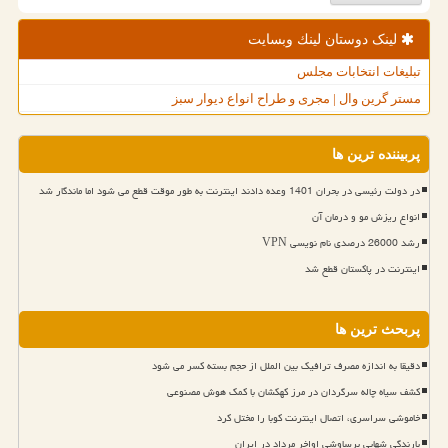
لینک دوستان لینك وبسایت
تبلیغات انتخابات مجلس
مستر گرین وال | مجری و طراح انواع دیوار سبز
پربیننده ترین ها
در دولت رئیسی در بحران 1401 وعده دادند اینترنت به طور موقت قطع می شود اما ماندگار شد
انواع ریزش مو و درمان آن
رشد 26000 درصدی نام نویسی VPN
اینترنت در پاکستان قطع شد
پربحث ترین ها
دقیقا به اندازه مصرف ترافیک بین الملل از حجم بسته کسر می شود
کشف سیاه چاله سرگردان در مرز کهکشان با کمک هوش مصنوعی
خاموشی سراسری، اتصال اینترنت کوبا را مختل کرد
بارندگی شهابی برساوشی اواخر مرداد در ایران