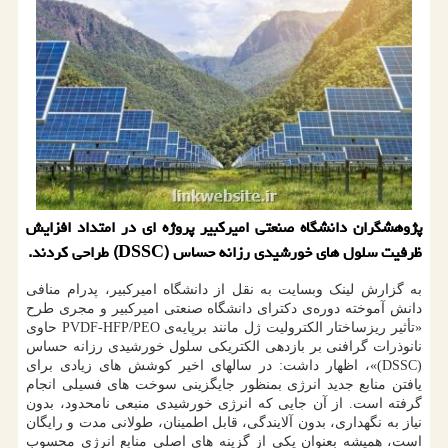
پژوهشگران دانشگاه صنعتی امیرکبیر پروژه ای در امتداد افزایش
ظرفیت سلول های خورشیدی رزانه حساس (DSSC) طراحی کردند.
به گزارش لینک وبسایت به نقل از دانشگاه امیرکبیر، پدرام منافی
دانش آموخته دوره‌ی دکترای دانشگاه صنعتی امیرکبیر و مجری طرح
«تأثیر ریزساختار الکترولیت ژل مانند برپایه‌ی PVDF-HFP/PEO حاوی
نانوذرات گرافنی بر بازدهی الکتریکی سلول خورشیدی رزانه حساس
(DSSC)»، اظهار داشت: در سالهای اخیر کوشش های زیادی برای
یافتن منابع جدید انرژی بمنظور جایگزینی سوخت های فسیلی انجام
گرفته است. از آن جایی که انرژی خورشیدی منبعی نامحدود، بدون
نیاز به نگهداری، بدون آلایندگی، قابل اطمینان، طولانی مدت و رایگان
است، همیشه بعنوان یکی از گزینه های اصلی منابع انرژی محسوب