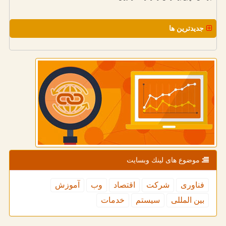
جدیدترین ها
موضوع های لینك وبسایت
فناوری
شركت
اقتصاد
وب
آموزش
بین المللی
سیستم
خدمات