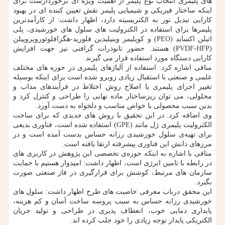
های پلیمری انتخاب نوع پلیمر از اهمیت ویژه ای برخوردارست برای
اینکه ساختار فیزیکی و شیمیایی پلیمر نقش تعیین کننده ای در بهبود
کارایی تبدیل نور به الکتریسیته دارد، اظهار داشت: از کارآمدترین
پلیمرها برای استفاده در الکترولیت های سلول های خورشیدی، پلی
اتیلن اکساید (PEO) و کوپلیمر وینیلیدین فلورید-هگزافلوئوروپروپیلن
(PVDF-HFP) هستند. حضور نانوذرات گرافنی نیز جهت افزایش
کارایی دستگاه مورد استفاده قرار می گیرند.
منافی اشاره کرد: استفاده از آلیاژهای پلیمری در حوزه های مختلف
علمی و صنعتی با استقبال زیادی روبرو شده است برای اینکه بوسیله
تغییر اجزای پلیمری یا اصلاح روش اختلاط در فرآیندهای مذاب و
محلولی، می توان ریزساختار ماده نهایی را طراحی و کنترل کرد و
بدین سبب محصولی با خواص مناسب و دلخواه به دست آورد.
وی اضافه کرد: در این تحقیق با روش های جدیدی که برای ساخت
الکترولیت پلیمری ژل مانند (GPE) استفاده شده است، فناوری بدیعی
برای تهیه‌ی سلول خورشیدی رزانه حساس بدست آمده است و در
مرزهای دانش این فناوری پیشرفته ارتقا یافته است.
منافی با اشاره به اینکه حوزه‌ی تخصصی این پژوهش در کاربری های
در رابطه با تامین انرژی است، اظهار داشت: امیدوار هستیم با حمایت
سازمان های مرتبط، کوشش برای قرارگیری در فاز صنعتی صورت
بگیرد.
این محقق درباب معرفی خاصیت های طرح اظهار داشت: سلول های
خورشیدی رزانه حساس به سبب پروسه ساخت آسان و کم هزینه،
پایداری دمایی خوب، انعطاف پذیری در طراحی و تولید جریان
الکتریکی پایدار توجه زیادی را خود جلب کرده اند.