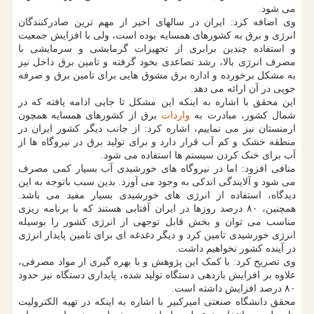
می شود.
وی اضافه کرد: ایران در سالهای اخیر از مهم ترین صادرکنندگان
انرژی و برق به کشورهای همسایه بوده است، ولی با افزایش جمعیت
و استفاده چندین برابری از تجهیزات گرمایشی و سرمایشی با
مصرف انرژی بالا، رشد تصاعدی بخود گرفته و تامین برق داخل نیز
به مشکل برخورده و اداره برق مشوق هایی برای تامین برق و صرفه
جویی در آن ارائه می دهد.
این محقق با اشاره به اینکه این مشکل تا جایی ادامه یافته که در
شمال کشور، مبادرت به
واردات
برق از کشورهای همسایه همچون
ارمنستان نیز می نماییم، اشاره کرد: از جانب دیگر کشور ایران در
منطقه خشک و کم آب قرار دارد و برای تولید برق در نیروگاه ها از
آب برای خنک کردن سیستم ها استفاده می شود.
منافی افزود: اما در نیروگاه های خورشیدی آب بسیار کمی مصرف
می شود و آلایندگی اندکی به وجود می آورد. بدین سبب باتوجه به این
دیدگاه، استفاده از انرژی های خورشیدی بسیار مفید می باشد.
همچنین، ۸۰ درصد روزها در ایران آفتابی هستند که با برنامه ریزی
مناسب می توان و بخش قابل توجهی از انرژی کشور را بوسیله
انرژی خورشیدی تامین کرد و دیگر دغدغه ای برای تامین پایدار انرژی
در آینده کشور نخواهیم داشت.
وی تصریح کرد: با کمک این پژوهش و با بهره گیری از مواد مصرفی،
علاوه بر افزایش بازدهی دستگاه تولید شده، پایداری دستگاه نیز حدود
۸۰ درصد افزایش داشته است.
محقق دانشگاه صنعتی امیرکبیر با اشاره به اینکه در تهیه الکترولیت