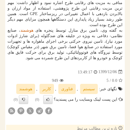
منافی به مزیت های رقابتی طرح اشاره نمود و اظهار داشت: مهم
ترین مزیت رقابتی این طرح پژوهشی، استفاده از مواد ارزان و
بالابردن بازدهی با اعمال تغییراتی در ریزساختار GPE است. همین
طور رشد بسیار زیاد پایداری این دستگاهها همچون مزایای مهم دیگر
این طرح بوده است.
به گفته وی، تامین برق منازل توسط پنجره های
هوشمند
، صنایع
نظامی- دفاعی به ویژه در جلیقه های ضدگلوله (برای شارژ ادوات
مورد نیاز)، تامین نیروی حرکتی برخی اجزای ماهواره ها و تجهیزات
مورد استفاده در صنایع هوا فضا، تامین برق شهر (در مقیاس کوچک)
توسط نیروگاه های فوتوولتائیکی، تولید برق برای حرکت قایق های
کوچک و خودرو ها از کاربردهای این طرح شمرده می شود.
1399/12/06
13:49:17
949
/ 5
0.0
تگهای خبر:
سیستم
,
فناوری
,
كاربر
,
هوشمند
این پست لینک وبسایت را می پسندید؟
(0)
(0)
X
تازه ترین مطالب مرتبط