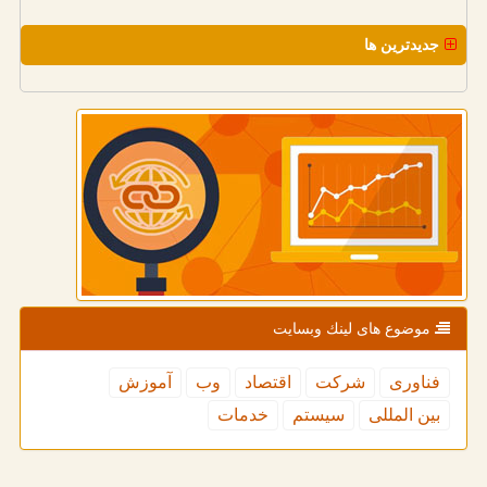
جدیدترین ها
موضوع های لینك وبسایت
فناوری
شركت
اقتصاد
وب
آموزش
بین المللی
سیستم
خدمات