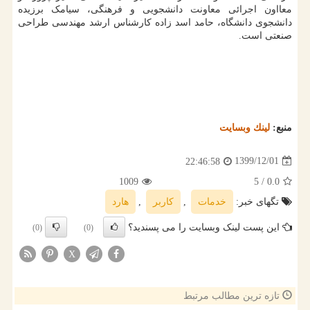
معااون اجرائی معاونت دانشجویی و فرهنگی، سیامک برزیده
دانشجوی دانشگاه، حامد اسد زاده کارشناس ارشد مهندسی طراحی
صنعتی است.
منبع:
لینك وبسایت
1399/12/01
22:46:58
1009
/ 5
0.0
تگهای خبر:
خدمات
,
كاربر
,
هارد
این پست لینک وبسایت را می پسندید؟
(0)
(0)
X
تازه ترین مطالب مرتبط