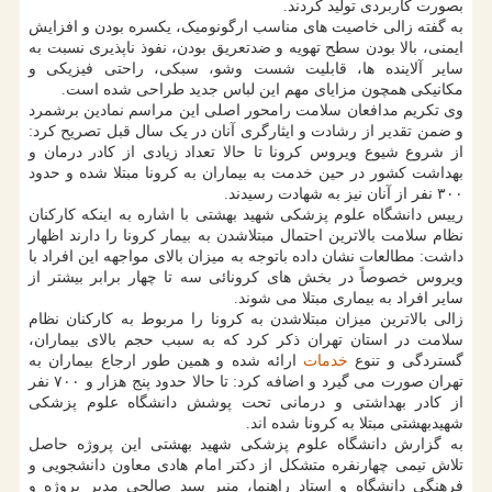
بصورت کاربردی تولید کردند.
به گفته زالی خاصیت های مناسب ارگونومیک، یکسره بودن و افزایش
ایمنی، بالا بودن سطح تهویه و ضدتعریق بودن، نفوذ ناپذیری نسبت به
سایر آلاینده ها، قابلیت شست وشو، سبکی، راحتی فیزیکی و
مکانیکی همچون مزایای مهم این لباس جدید طراحی شده است.
وی تکریم مدافعان سلامت رامحور اصلی این مراسم نمادین برشمرد
و ضمن تقدیر از رشادت و ایثارگری آنان در یک سال قبل تصریح کرد:
از شروع شیوع ویروس کرونا تا حالا تعداد زیادی از کادر درمان و
بهداشت کشور در حین خدمت به بیماران به کرونا مبتلا شده و حدود
۳۰۰ نفر از آنان نیز به شهادت رسیدند.
رییس دانشگاه علوم پزشکی شهید بهشتی با اشاره به اینکه کارکنان
نظام سلامت بالاترین احتمال مبتلاشدن به بیمار کرونا را دارند اظهار
داشت: مطالعات نشان داده باتوجه به میزان بالای مواجهه این افراد با
ویروس خصوصاً در بخش های کرونائی سه تا چهار برابر بیشتر از
سایر افراد به بیماری مبتلا می شوند.
زالی بالاترین میزان مبتلاشدن به کرونا را مربوط به کارکنان نظام
سلامت در استان تهران ذکر کرد که به سبب حجم بالای بیماران،
گستردگی و تنوع
خدمات
ارائه شده و همین طور ارجاع بیماران به
تهران صورت می گیرد و اضافه کرد: تا حالا حدود پنج هزار و ۷۰۰ نفر
از کادر بهداشتی و درمانی تحت پوشش دانشگاه علوم پزشکی
شهیدبهشتی مبتلا به کرونا شده اند.
به گزارش دانشگاه علوم پزشکی شهید بهشتی این پروژه حاصل
تلاش تیمی چهارنفره متشکل از دکتر امام هادی معاون دانشجویی و
فرهنگی دانشگاه و استاد راهنما، منیر سید صالحی مدیر پروژه و