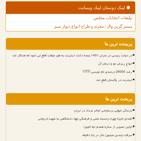
لینک دوستان لینك وبسایت
تبلیغات انتخابات مجلس
مستر گرین وال | مجری و طراح انواع دیوار سبز
پربیننده ترین ها
در دولت رئیسی در بحران 1401 وعده دادند اینترنت به طور موقت قطع می شود اما ماندگار شد
انواع ریزش مو و درمان آن
رشد 26000 درصدی نام نویسی VPN
اینترنت در پاکستان قطع شد
پربحث ترین ها
بارندگی شهابی برساوشی اواخر مرداد در ایران
اهدای جایزه چهره برجسته علمی و فرهنگی جهاد دانشگاهی به شهید لاریجانی
اولین تصویر از ستاره همدم ابط الجوزا
سرقت چندین میلیون دلار در ۲۵ دقیقه