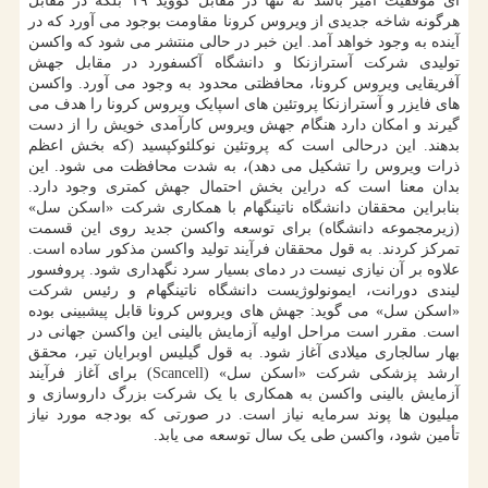
ای موفقیت آمیز باشد نه تنها در مقابل کووید ۱۹ بلکه در مقابل
هرگونه شاخه جدیدی از ویروس کرونا مقاومت بوجود می آورد که در
آینده به وجود خواهد آمد. این خبر در حالی منتشر می شود که واکسن
تولیدی شرکت آسترازنکا و دانشگاه آکسفورد در مقابل جهش
آفریقایی ویروس کرونا، محافظتی محدود به وجود می آورد. واکسن
های فایزر و آسترازنکا پروتئین های اسپایک ویروس کرونا را هدف می
گیرند و امکان دارد هنگام جهش ویروس کارآمدی خویش را از دست
بدهند. این درحالی است که پروتئین نوکلئوکپسید (که بخش اعظم
ذرات ویروس را تشکیل می دهد)، به شدت محافظت می شود. این
بدان معنا است که دراین بخش احتمال جهش کمتری وجود دارد.
بنابراین محققان دانشگاه ناتینگهام با همکاری شرکت «اسکن سل»
(زیرمجموعه دانشگاه) برای توسعه واکسن جدید روی این قسمت
تمرکز کردند. به قول محققان فرآیند تولید واکسن مذکور ساده است.
علاوه بر آن نیازی نیست در دمای بسیار سرد نگهداری شود. پروفسور
لیندی دورانت، ایمونولوژیست دانشگاه ناتینگهام و رئیس شرکت
«اسکن سل» می گوید: جهش های ویروس کرونا قابل پیشبینی بوده
است. مقرر است مراحل اولیه آزمایش بالینی این واکسن جهانی در
بهار سالجاری میلادی آغاز شود. به قول گیلیس اوبرایان تیر، محقق
ارشد پزشکی شرکت «اسکن سل» (Scancell) برای آغاز فرآیند
آزمایش بالینی واکسن به همکاری با یک شرکت بزرگ داروسازی و
میلیون ها پوند سرمایه نیاز است. در صورتی که بودجه مورد نیاز
تأمین شود، واکسن طی یک سال توسعه می یابد.