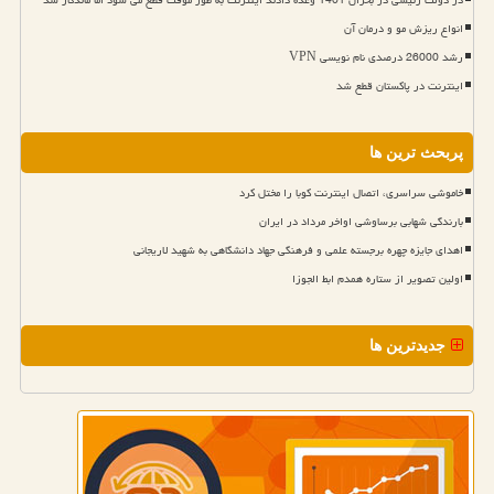
در دولت رئیسی در بحران 1401 وعده دادند اینترنت به طور موقت قطع می شود اما ماندگار شد
انواع ریزش مو و درمان آن
رشد 26000 درصدی نام نویسی VPN
اینترنت در پاکستان قطع شد
پربحث ترین ها
خاموشی سراسری، اتصال اینترنت کوبا را مختل کرد
بارندگی شهابی برساوشی اواخر مرداد در ایران
اهدای جایزه چهره برجسته علمی و فرهنگی جهاد دانشگاهی به شهید لاریجانی
اولین تصویر از ستاره همدم ابط الجوزا
جدیدترین ها