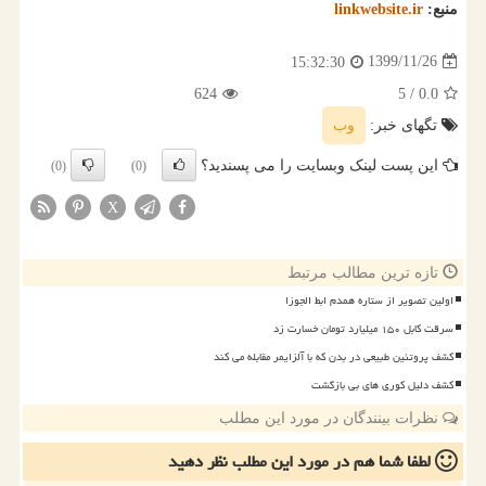
منبع:
linkwebsite.ir
1399/11/26
15:32:30
624
/ 5
0.0
تگهای خبر:
وب
این پست لینک وبسایت را می پسندید؟
(0)
(0)
X
تازه ترین مطالب مرتبط
اولین تصویر از ستاره همدم ابط الجوزا
سرقت کابل ۱۵۰ میلیارد تومان خسارت زد
کشف پروتئین طبیعی در بدن که با آلزایمر مقابله می کند
کشف دلیل کوری های بی بازگشت
نظرات بینندگان در مورد این مطلب
لطفا شما هم
در مورد این مطلب
نظر دهید