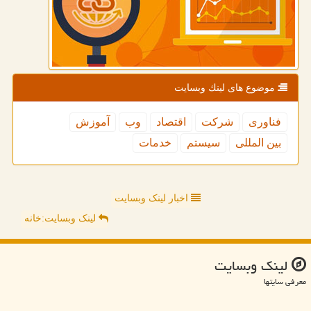
موضوع های لینك وبسایت
فناوری
شركت
اقتصاد
وب
آموزش
بین المللی
سیستم
خدمات
اخبار لینک وبسایت
لینک وبسایت:خانه
لینك وبسایت
معرفی سایتها