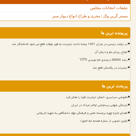
تبلیغات انتخابات مجلس
مستر گرین وال | مجری و طراح انواع دیوار سبز
پربیننده ترین ها
در دولت رئیسی در بحران 1401 وعده دادند اینترنت به طور موقت قطع می شود اما ماندگار شد
انواع ریزش مو و درمان آن
رشد 26000 درصدی نام نویسی VPN
اینترنت در پاکستان قطع شد
پربحث ترین ها
خاموشی سراسری، اتصال اینترنت کوبا را مختل کرد
بارندگی شهابی برساوشی اواخر مرداد در ایران
اهدای جایزه چهره برجسته علمی و فرهنگی جهاد دانشگاهی به شهید لاریجانی
اولین تصویر از ستاره همدم ابط الجوزا