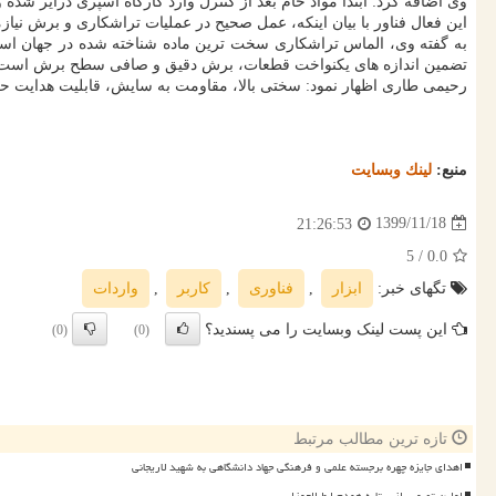
وی اضافه کرد: ابتدا مواد خام بعد از کنترل وارد کارگاه اسپری درایر شده
این فعال فناور با بیان اینکه، عمل صحیح در عملیات تراشکاری و برش نی
به گفته وی، الماس تراشکاری سخت ترین ماده شناخته شده در جهان است
تضمین اندازه های یکنواخت قطعات، برش دقیق و صافی سطح برش است
رحیمی طاری اظهار نمود: سختی بالا، مقاومت به سایش، قابلیت هدایت حرا
منبع:
لینك وبسایت
1399/11/18
21:26:53
/ 5
0.0
تگهای خبر:
ابزار
,
فناوری
,
كاربر
,
واردات
این پست لینک وبسایت را می پسندید؟
(0)
(0)
تازه ترین مطالب مرتبط
اهدای جایزه چهره برجسته علمی و فرهنگی جهاد دانشگاهی به شهید لاریجانی