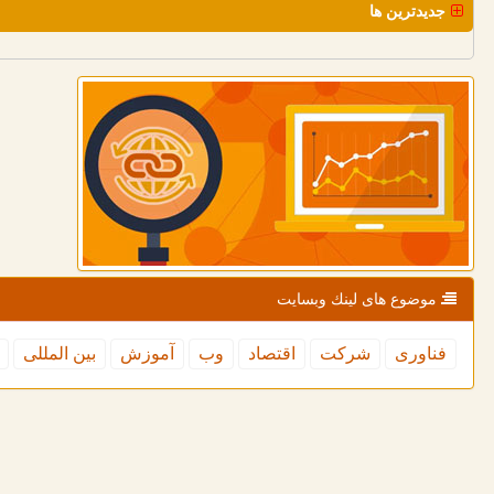
جدیدترین ها
موضوع های لینك وبسایت
فناوری
شركت
اقتصاد
وب
آموزش
بین المللی