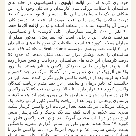
خودداری کرده اند. در
ایالت ایلینوی
، واکسیناسیون در خانه های
سالمندان با شکاف بزرگی میان کارمندان و ساکنان وجود دارد. این
شکاف در یک خانه سالمندان این ایالت بسیار بالا بود به حدی که ۹۰
درصد ساکنان واکسن را دریافت نمودند اما فقط ۱۸ درصد کادر
درمان آن واکسینه شدند. در منطقه آشلند واقع در
ایالت آلاباما
فقط
۹۰ نفر از ۲۰۰ کارمند بیمارستان «کلی کاونتی» با واکسیناسیون
موافقت کردند. این درحالی است که بیمارستان مذکور مملو از
بیماران مبتلا به کووید ۱۹ است. اطلاعات یک سوم خانه های سالمندان
در ۲۰ ایالت تحت پوشش مؤسسه «Sava Senior Care» که ۱۶۹ خانه
سالمندان را تحت پوشش قرار می دهد، نشان میدهد که حدود ۵۵
درصد کارمندان این خانه های سالمندان از دریافت واکسن سرباز زده
اند. هرچند عوارض جانبی خطرناک واکسن ها نادر هستند اما بروز
واکنش آلرژیک در بدن دو پرستار در آلاسکا، مرگ در چند کشور و
ابتلاء به کرونا بعد از دریافت واکسن فایزر نگران کننده است. این در
حالیست که کادر درمان و سالمندان در خط مقدم دریافت کنندگان
واکسن کووید ۱۹ قرار دارند. تا حالا برخی دریافت کنندگان واکسن
فایزر در سراسر جهان با عوارض جانبی روبرو شده اند. هفته گذشته
پرستاری پرتغالی دو روز بعد از دریافت واکسن فایزر از دنیا رفت. یک
پزشک آمریکایی نیز یک هفته بعد از دریافت این واکسن گرفتار سکته
مغزی شد. علاوه بر آنچه گفته شد یک پزشک و یک پرستار بخش
اورژانس در دو ایالت مختلف آمریکا بعد از دریافت واکسن فایزر به
کووید ۱۹ مبتلا شدند. همین طور بر اساس گزارش نشریه واشنگتن
پست، رئیس سازمان غذا و داروی آمریکا برای تأیید واکسن فایزر با
فشار کاخ سفید روبرو شده بود و حتی رئیس کارکنان کاخ سفید نیز او