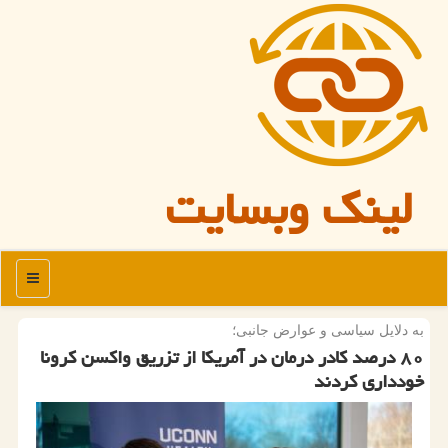
لینک وبسایت
منو
به دلایل سیاسی و عوارض جانبی؛
۸۰ درصد كادر درمان در آمریكا از تزریق واكسن كرونا
خودداری كردند