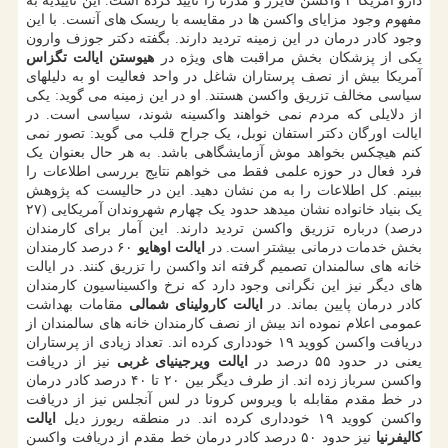
دارو آمریکا ۲ واکسن فایزر و مدرنا را تأیید کرده است. این تاییدیه به
مفهوم وجود مزایای واکسن ها در مقایسه با ریسک های آنست. با این
وجود کادر درمان در این زمینه تردید دارند. بگفته دکتر جوزف وارون
یکی از پزشکان بخش مراقبت های ویژه در
هیوستن ایالت تگزاس
آمریکا بیش از نصف پرستاران شاغل در واحد فعالیت او به دلیلهای
سیاسی مخالف تزریق واکسن هستند. او در این زمینه می گوید: یکی
از دلایلی که مردم نمی خواهند واکسینه شوند، سیاسی است. در
ایالت اورگان دکتر استفان نوبل، یک جراح قلب می گوید: تصور نمی
کنم هیچکس بخواهد موش آزمایشگاهی باشد. به هر حال بعنوان یک
فرد فعال در حوزه علمی فقط می خواهم نتایج بررسی اطلاعات را
ببینم. کل اطلاعات را به من نشان دهید. این در حالیست که پژوهش
یک بنیاد خانواده نشان میدهد حدود یک چهارم شهروندان آمریکایی (۲۷
درصد) درباره تزریق واکسن تردید دارند. این آمار برای کارمندان
بخش خدمات درمانی بیشتر است. در
ایالت اوهایو
۶۰ درصد کارمندان
خانه های سالمندان تصمیم گرفته اند واکسن را تزریق کنند. در ایالت
های دیگر نیز این نگرانی وجود دارد که نرخ واکسیناسیون کارمندان
کادر درمان پایین بماند. در
ایالت کارولینای شمالی
مقامات بهداشت
عمومی اعلام نموده اند بیش از نصف کارمندان خانه های سالمندان از
دریافت واکسن کووید ۱۹ خودداری کرده اند. تعداد زیادی از پرستاران
یعنی در حدود ۵۵ درصد در
ایالت ویرجینیای غربی
نیز از دریافت
واکسن سرباز زده اند. از طرف دیگر بین ۲۰ تا ۴۰ درصد کادر درمان
در خط مقدم مقابله با ویروس کرونا در لس آنجلس نیز از دریافت
واکسن کووید ۱۹ خودداری کرده اند. در منطقه ریورز دیل
ایالت
کالیفرنیا
نیز حدود ۵۰ درصد کادر درمان خط مقدم از دریافت واکسن