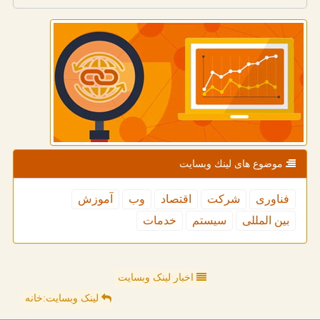
موضوع های لینك وبسایت
فناوری
شركت
اقتصاد
وب
آموزش
بین المللی
سیستم
خدمات
اخبار لینک وبسایت
لینک وبسایت:خانه