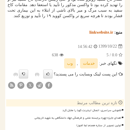
را تهدید کرده بود تا واکسن مذکور را تأیید یا استعفا دهد. مقامات کاخ
سفید به سبب مرگ و میر بالای ناشی از ابتلاء به این بیماری تحت
فشار بودند تا هرچه سریع تر واکسن کووید ۱۹ را تأیید و توزیع کنند.
منبع:
linkwebsite.ir
1399/10/22
14:56:42
638
/ 5
0.0
تگهای خبر:
خدمات
,
وب
این پست لینک وبسایت را می پسندید؟
(0)
(0)
X
تازه ترین مطالب مرتبط
خاموشی سراسری، اتصال اینترنت کوبا را مختل کرد
اهدای جایزه چهره برجسته علمی و فرهنگی جهاد دانشگاهی به شهید لاریجانی
اولین تصویر از ستاره همدم ابط الجوزا