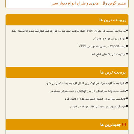
مستر گرین وال | مجری و طراح انواع دیوار سبز
پربیننده ترین ها
در دولت رئیسی در بحران 1401 وعده دادند اینترنت به طور موقت قطع می شود اما ماندگار شد
انواع ریزش مو و درمان آن
رشد 26000 درصدی نام نویسی VPN
اینترنت در پاکستان قطع شد
پربحث ترین ها
دقیقا به اندازه مصرف ترافیک بین الملل از حجم بسته کسر می شود
کشف سیاه چاله سرگردان در مرز کهکشان با کمک هوش مصنوعی
خاموشی سراسری، اتصال اینترنت کوبا را مختل کرد
بارندگی شهابی برساوشی اواخر مرداد در ایران
جدیدترین ها