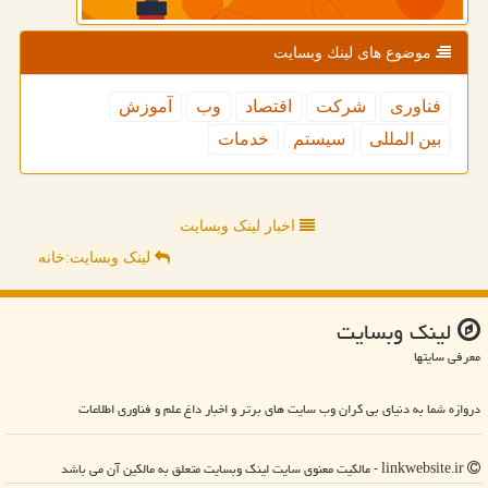
موضوع های لینك وبسایت
فناوری
شركت
اقتصاد
وب
آموزش
بین المللی
سیستم
خدمات
اخبار لینک وبسایت
لینک وبسایت:خانه
لینك وبسایت
معرفی سایتها
دروازه شما به دنیای بی کران وب سایت های برتر و اخبار داغ علم و فناوری اطلاعات
linkwebsite.ir - مالکیت معنوی سایت لینك وبسایت متعلق به مالکین آن می باشد