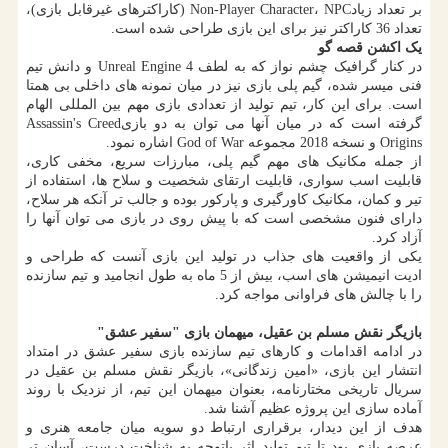
بر تعداد زیادNon-Player Character، NPC (کاراکترهای غیرقابل بازی)،
تعداد 36 کاراکتر نیز برای این بازی طراحی شده است.
یک اکشن قصه گو
در کنار گرافیک چشم نواز که به لطف Unreal Engine 4 و دانش تیم
فنی میسر شده، گیم پلی بازی نیز در میان نمونه های داخلی بی همتا
است. برای این کار، تیم تولید از تعدادی بازی مهم بین المللی الهام
گرفته است که در میان آنها می توان به دو بازیAssassin's Creed
Origins و نسخه 2018 مجموعه God of War اشاره نمود.
از جمله مکانیک های مهم گیم پلی، مبارزات سریع، مخفی کاری،
قابلیت اسب سواری، قابلیت ارتقای شخصیت و سلاح ها، استفاده از
تیر و کمان، مکانیک کاورگیری و پارکور بوده و جالب تر آنکه هر سلاح،
دارای فنون مشخصی است که با پیش روی در بازی می توان آنها را
آزاد کرد.
یکی از واقعیت های جذاب در تولید این بازی آنست که طراحی و
ادیت انیمیشن های اسب، بیش از 5 ماه به طول انجامید و تیم سازنده
را با چالش های فراوانی مواجه کرد.
بازیگر نقش مسلم بن عقیل، میهمان بازی "سفیر عشق"
در ادامه اقدامات و کارهای تیم سازنده بازی سفیر عشق در امتداد
انتشار این بازی، «امین زندگانی»، بازیگر نقش مسلم بن عقیل در
سریال تاریخی مختارنامه، بعنوان میهمان این تیم، از نزدیک با روند
آماده سازی این پروژه عظیم آشنا شد.
هدف از این دیدار، برقراری ارتباط دو سویه میان جامعه هنری و
عرصه بازی بود تا تیم تولید اثر باتوجه به شناخت درست، آسان تر