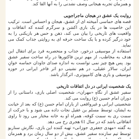
و همزمان تجربه هیجانی وصف نشدنی را به آنها القا کند.
روایت یک عشق در هیجان ماجراجویی
قصه های حماسی آمیخته ای از عشق، هیجان و احساس است. ترکیب
این خاصیت ها در یک بازی اکشن و سرگرم کننده که اتفاقات و
واقعیت های تاریخی را بیان می کند، ذهن و حس هر بازیکنی را به
خود درگیر کرده و با یک ساخت حرفه ای به روایتی جذاب کمک می
نماید.
استفاده از موسیقی درخور، جذاب و منحصربه فرد برای انتقال این
هدف به مخاطب، از مهم ترین فاکتورها در راه ساخت سفیر عشق
بود. پس هیچ چیز نمی توانست به اندازه صدای جاودان حماسه خوانِ
ایران، سالار عقیلی، در هم نشینی دو اثر فاخر ایرانی در حوزه
موسیقی و بازی های کامپیوتری، اثرگذار باشد.
یک شخصیت ایرانی در دل اتفاقات تاریخی
سفیر عشق از نگاهِ «مهران»، شخصیت اصلی بازی، داستانی را از
دوران امام حسین (ع) روایت می کند.
شخصیتی ایرانی و غیرواقعی از یاران امام حسن (ع) که بعد از خیانت
به ایشان، توسط مسلم بن عقیل نجات داده می شود و با حرکت از
سمت ری به سمت کوفه، همراه او به خانه مختار می رود تا راوی
اتفاقاتی باشد که در سال 61 هجری رخ می دهد.
به گفته «مهدی جعفری جوزانی» تهیه کننده این بازی، نگارش سناریو
توسط تیم سازنده سفیر عشق، بیش از دو سال زمان برد و همزمان