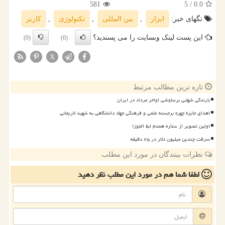
581
/ 5
0.0
تگهای خبر:
ابزار
,
بین المللی
,
تكنولوژی
,
كاربر
این پست لینک وبسایت را می پسندید؟
(0)
(0)
X
تازه ترین مطالب مرتبط
بارندگی شهابی برساوشی اواخر مرداد در ایران
اهدای جایزه چهره برجسته علمی و فرهنگی جهاد دانشگاهی به شهید لاریجانی
اولین تصویر از ستاره همدم ابط الجوزا
سرقت چندین میلیون دلار در ۲۵ دقیقه
نظرات بینندگان در مورد این مطلب
لطفا شما هم
در مورد این مطلب
نظر دهید