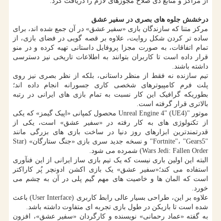
از مراکز و منابع ذی صلاح مجوزهای لازم را دریافت کرد.
درخشش جلوه های بصری در سفیر عشق
مرکز متنا که سازندگان بازی «سفیر عشق» در آن جمع شده اند، برای
ساده تر کردن شکل روایت، علاوه بر قصه گویی در فضای بازی، از
تمام اتفاقات، به صورت مجزا پروفایل داستانی تهیه کرده و در منو
قرار داده است تا کاربران بتوانند به اطلاعات تاریخی نیز دسترسی
داشته باشند.
تیم سازنده نه فقط از منظر داستانی، بلکه از نظر بصری نیز روی
پلت فرم کامپیوترهای شخصی کاری جسورانه انجام داده اند؛
بطوریکه گرافیک این کار نسبت به تمام بازی های ایرانی در رتبه
بالاتری قرار گرفته است.
موتور "Unreal Engine 4" (UE4) محصول کمپانی «اپیک گیمز» که یکی
از تکنولوژی های به کار رفته در «سفیر عشق» است، یکی از
قدرتمندترین ابزارهای روز دنیا در ساخت بازی های بزرگی مانند
"Fortnite"، "Gears5" و نسخه جدید سری بازی «جنگ ستارگان» (Star
Wars Jedi: Fallen Order) شمرده می شود.
البته این اولین باری نیست که یک تیم بازی ساز ایرانی از این فنآوری
استفاده می کند؛«سفیر عشق» یک بازی اکشن ادونچر پُر کاراکتر
است که المان ها و خاصیت های مهم گیم پلی در آن به چشم می
خورد.
علاوه بر این، طراحی بسیار عالی رابط کاربری
(User Interface)
باعث
شده است تا بازیکن در طول بازی تجربه ای متفاوت داشته باشد.
به گفته «عماد رحمانی» نویسنده و کارگردان «سفیر عشق»، افزون