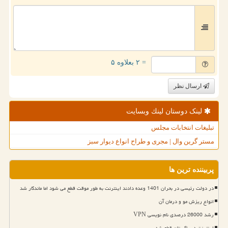
= ۲ بعلاوه ۵
ارسال نظر
لینک دوستان لینك وبسایت
تبلیغات انتخابات مجلس
مستر گرین وال | مجری و طراح انواع دیوار سبز
پربیننده ترین ها
در دولت رئیسی در بحران 1401 وعده دادند اینترنت به طور موقت قطع می شود اما ماندگار شد
انواع ریزش مو و درمان آن
رشد 26000 درصدی نام نویسی VPN