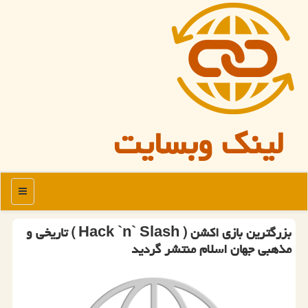
لینک وبسایت
منو
بزرگترین بازی اكشن ( Hack `n` Slash ) تاریخی و
مذهبی جهان اسلام منتشر گردید