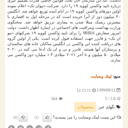
داشت، اما این سازمان الان تحت قوانین خاصی قدرت تصمیم گیری
درباره تایید واکسن کووید ۱۹ را دارد. شرکت «بیوان تک» اعلام نموده
اولین دوزهای واکسن کووید ۱۹ در ایام آینده توزیع خواهد شد. انگلیس
۴۰ میلیون دوز از آنرا خریده است که در مرحله اول به اقشاری با
بیشترین ریسک مبتلا شدن به بیماری تزریق خواهد شد. سخنگوی
وزارت بهداشت ومراقبت های اجتماعی در اینباره اظهار داشت: دولت
امروز سفارش MHRA را برای تایید واکسن کووید ۱۹ شرکتهای «بیو
ان تک» و فایزر جهت استفاده قبول کرده است. یکی از اولین گروه
های دریافت کننده این واکسن در انگلیس ساکنان خانه های سالمندان
و پرستاران آنها هستند. فایزر و بی و ان تک ادعا می کنند در ۲۰۲۰
میلادی ۵۰ میلیون و تا آخر ۲۰۲۱ میلادی ۱.۳ میلیارد دوز واکسن می
سازند.
منبع:
لینك وبسایت
1399/09/13
12:13:11
564
/ 5
5.0
تگهای خبر:
محصولات
این پست لینک وبسایت را می پسندید؟
(0)
(1)