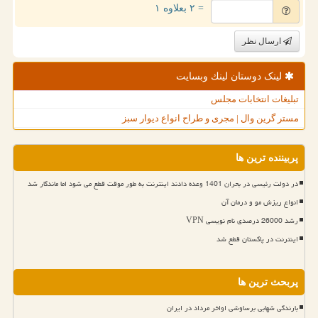
= ۲ بعلاوه ۱
ارسال نظر
لینک دوستان لینك وبسایت
تبلیغات انتخابات مجلس
مستر گرین وال | مجری و طراح انواع دیوار سبز
پربیننده ترین ها
در دولت رئیسی در بحران 1401 وعده دادند اینترنت به طور موقت قطع می شود اما ماندگار شد
انواع ریزش مو و درمان آن
رشد 26000 درصدی نام نویسی VPN
اینترنت در پاکستان قطع شد
پربحث ترین ها
بارندگی شهابی برساوشی اواخر مرداد در ایران