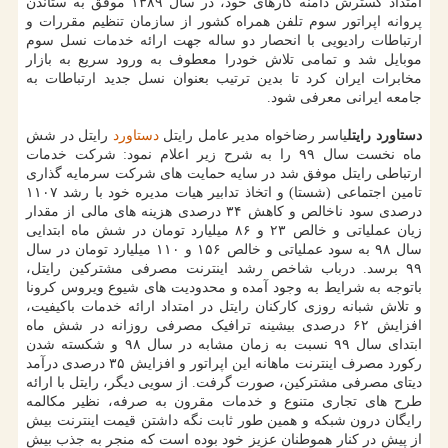
امتداد گسترش دامنه کارهای خود، در سال ۱۳۸۹ موفق به ستاندن
پروانه اپراتور سوم تلفن همراه کشور از سازمان تنظیم مقررات و
ارتباطات رادیویی با انحصار دو ساله جهت ارائه خدمات نسل سوم
موبایل شد و تمامی تلاش خودرا معطوف به ورود سریع به بازار
مخابرات ایران کرد تا بدین ترتیب بعنوان نسل جدید ارتباطات به
جامعه ایرانی معرفی شود.
دستاورد رایتل
یاسر رضاخواه مدیر عامل رایتل
دستاورد
رایتل در شش
ماه نخست سال ۹۹ را به شرح زیر اعلام نمود: شرکت خدمات
ارتباطی رایتل موفق شد در سایه حمایت های شرکت سرمایه گذاری
تامین اجتماعی (شستا) و اتخاذ تدابیر هیات مدیره خود با رشد ۱۱۰۷
درصدی سود ناخالص و کاهش ۳۴ درصدی هزینه های مالی از مقدار
زیان عملیاتی و خالص ۲۳ و ۸۶ میلیارد تومان در شش ماه ابتدایی
سال ۹۸ به سود عملیاتی و خالص ۱۵۶ و ۱۱۰ میلیارد تومان در سال
۹۹ برسد. درباب شاخص رشد اینترنت مصرفی مشترکین رایتل،
باتوجه به شرایط به وجود آمده و محدودیت های شیوع ویروس کرونا
و تلاش شبانه روزی کارکنان رایتل در امتداد ارائه خدمات باکیفیت،
افزایش ۶۲ درصدی بیشینه ترافیک مصرفی روزانه در شش ماه
ابتدای سال ۹۹ نسبت به زمان مشابه در سال ۹۸ و شکسته شدن
رکورد مصرف اینترنت ماهانه این اپراتور و افزایش ۳۵ درصدی درآمد
دیتای مصرفی مشترکین، صورت گرفت. از سویی دیگر، رایتل با ارائه
طرح های تجاری متنوع و خدمات مقرون به صرفه، نظیر مکالمه
رایگان درون شبکه و همین طور ثابت نگه داشتن قیمت اینترنت بیش
از پیش در کنار هموطنان عزیز خود بوده است که منجر به جذب بیش