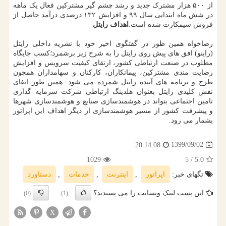
از ۵۰۰ هزار مشترک جدید و رشد چشم گیر مشترکین فعال یک ماهه
در شش ماه ابتدایی سال ۹۹ و افزایش ۱۳۲ درصدی درآمد حاصل از
فروش سیمکارت شده است.
اهداف رایتل
رضاخواه همین طور در گفتگوی اخیر خود با نشریه داخلی رایتل
(راینو) افق های پیش روی رایتل را به شرح زیر برشمرد؛کسب جایگاه
مطلوب در صنعت ارتباطی کشور، ارتقای کیفیت سرویس و افزایش
رضایت مندی مشترکین، پیمانکاران، کارکنان و سهامداران همچون
طرح و برنامه های آینده رایتل شمرده می شود. همین طور ایفای
نقش کلیدی رایتل بعنوان هلدینگ ارتباطی شرکت سرمایه گذاری
تامین اجتماعی بتواند در هوشمندسازی صنایع و هوشمندسازی شهرها
و پیشرفت کشور از مسیر هوشمندسازی از دیگر اهداف این اپراتور
بشمار می رود.
1399/09/02
20:14:08
1029
/ 5
5.0
تگهای خبر:
اپراتور
,
اینترنت
,
خدمات
,
دستاورد
این پست لینک وبسایت را می پسندید؟
(0)
(1)
X