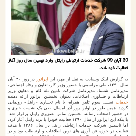
30 آبان 99 شركت خدمات ارتباطی رایتل وارد نهمین سال روز آغاز
فعالیت خود شد.
به گزارش لینک وبسایت به نقل از مهر، این
اپراتور
در روز ۳۰ آبان
سال ۱۳۹۰، طی مراسمی با حضور وزیر کار، تعاون و رفاه اجتماعی،
مدیرعامل شستا، مدیرعامل شرکت تامین تله کام و معاون وزیر
ارتباطات و فنــاوری اطلاعات، بعنوان نخستین اپراتور ارائه دهنده
خدمات
نســل سوم تلفن همراه، با نام تجــاری «رایتل» رونمایی
گردید. همین طور در اولین روز آذر امسال، طی یک نشست خبری و
در حضور اصحاب رسانه، نخستین تماس تصویری رایتل برقرار شد.
بااینکه این اپراتور از سال ۱۳۹۰ فعالیت خودرا با برند رایتل آغاز کرد،
اما تاسیس شرکت خدمات ارتباطی رایتل در سال ۱۳۸۶ با هدف
فعالیت در حوزه فن آوری های نوین اطلاعات و ارتباطات بود و در