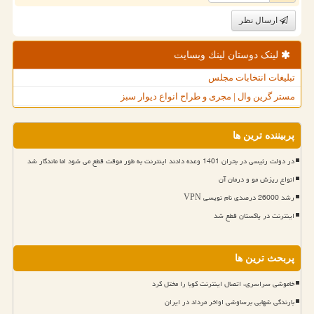
ارسال نظر
لینک دوستان لینك وبسایت
تبلیغات انتخابات مجلس
مستر گرین وال | مجری و طراح انواع دیوار سبز
پربیننده ترین ها
در دولت رئیسی در بحران 1401 وعده دادند اینترنت به طور موقت قطع می شود اما ماندگار شد
انواع ریزش مو و درمان آن
رشد 26000 درصدی نام نویسی VPN
اینترنت در پاکستان قطع شد
پربحث ترین ها
خاموشی سراسری، اتصال اینترنت کوبا را مختل کرد
بارندگی شهابی برساوشی اواخر مرداد در ایران