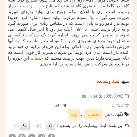
ستاد اجرائی فرمان امام (ره) راه اندازی می شود، تصریح کرد: البته
کاهو در گلخانه ۵۰۰ متری کاشته شده که نتایج خوب بوده و به بازار
رسیده است. وی با اعلان اینکه تزویج برای تولید بذرهای هیبرید
صورت می گیرد تا یک نمونه مرغوب تولید شود، اشاره کرد: حدودا
تولید بذر کاهو رو به پایان است که در مقیاس زیادی تری صورت گیرد
و به بازار برسد. طیبی با اعلان اینکه هر دو، تا آخر سال تکمیل می
شوند و به زیر کشت می روند، اشاره کرد: یک شرکت ترکیه ای
مشتاق خرید بذرهای هیبریدی خیار و کاهو است و بناست که به آنها
فروش داشته باشیم. وی با اعلان اینکه این خریدار ترکیه ای خود تولید
کننده بذر است، بیان کرد: تولید این بذرهای هیبرید کار خوبی است که
جای پیشرفت دارد؛ بدین جهت درصدد هستیم که
خدمات
این حوزه را
در قالب یک شرکت دانش بنیان به بیرون ارائه دهیم.
منبع:
لینك وبسایت
1399/09/02
09:35:34
697
/ 5
5.0
تگهای خبر:
خدمات
,
وب
این پست لینک وبسایت را می پسندید؟
(0)
(1)