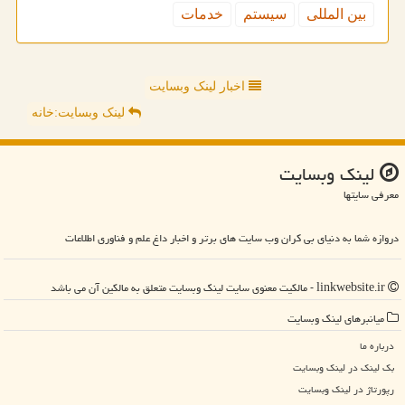
بین المللی
سیستم
خدمات
اخبار لینک وبسایت
لینک وبسایت:خانه
لینك وبسایت
معرفی سایتها
دروازه شما به دنیای بی کران وب سایت های برتر و اخبار داغ علم و فناوری اطلاعات
linkwebsite.ir - مالکیت معنوی سایت لینك وبسایت متعلق به مالکین آن می باشد
میانبرهای لینك وبسایت
درباره ما
بک لینک در لینك وبسایت
رپورتاژ در لینك وبسایت