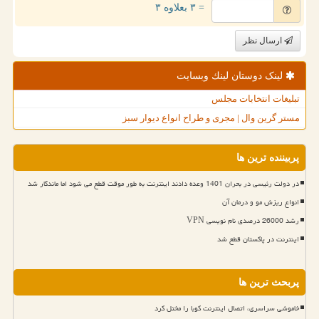
= ۳ بعلاوه ۳
ارسال نظر
لینک دوستان لینك وبسایت
تبلیغات انتخابات مجلس
مستر گرین وال | مجری و طراح انواع دیوار سبز
پربیننده ترین ها
در دولت رئیسی در بحران 1401 وعده دادند اینترنت به طور موقت قطع می شود اما ماندگار شد
انواع ریزش مو و درمان آن
رشد 26000 درصدی نام نویسی VPN
اینترنت در پاکستان قطع شد
پربحث ترین ها
خاموشی سراسری، اتصال اینترنت کوبا را مختل کرد