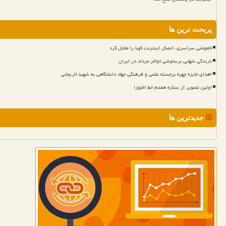
پربحث ترین ها
خاموشی سراسری، اتصال اینترنت کوبا را مختل کرد
بارندگی شهابی برساوشی اواخر مرداد در ایران
اهدای جایزه چهره برجسته علمی و فرهنگی جهاد دانشگاهی به شهید لاریجانی
اولین تصویر از ستاره همدم ابط الجوزا
جدیدترین ها