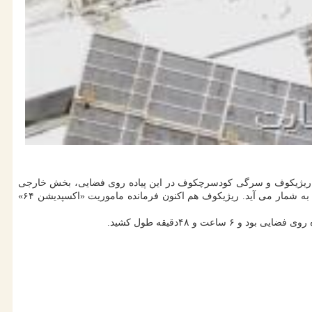
رگی ریژیکوف و سرگی کودسرچکوف در این پیاده روی فضایی، بخش خارجی
قسمت روسی ایستگاه فضایی بین المللی را برای دریافت یک ماژول تازه آماده کردند. این دومین پیاده روی ریژیکوف و اولین پیاده روی کودسرچکوف به شمار می آید. ریژیکوف هم اکنون فرمانده ماموریت «اکسپدیشن ۶۴»