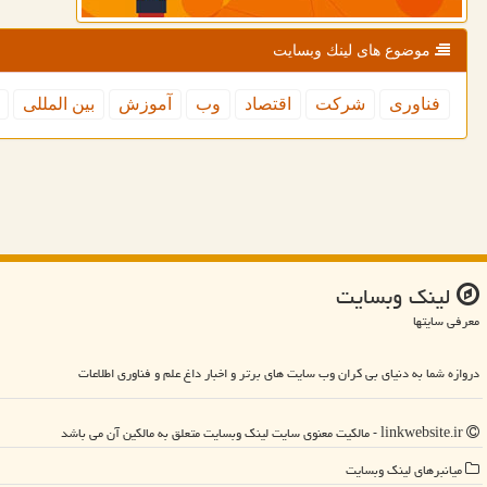
موضوع های لینك وبسایت
فناوری
شركت
اقتصاد
وب
آموزش
بین المللی
لینك وبسایت
معرفی سایتها
دروازه شما به دنیای بی کران وب سایت های برتر و اخبار داغ علم و فناوری اطلاعات
linkwebsite.ir - مالکیت معنوی سایت لینك وبسایت متعلق به مالکین آن می باشد
میانبرهای لینك وبسایت