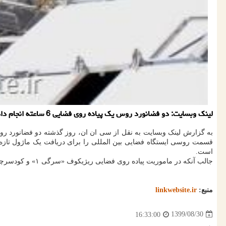
لینك وبسایت: دو فضانورد روس یك پیاده روی فضایی 6 ساعته انجام دادند تا بخش ماژول روسی ایستگاه فضایی را آماده كنند.
به گزارش لینک وبسایت به نقل از سی ان ان، روز گذشته دو فضانورد ر
است.
جالب آنکه در ماموریت پیاده روی فضایی ریژیکوف «سرگی ۱» و کودسرچکوف «سرگی۲» خطاب می شدند. عملیات مذکور دویست و سی و دومین پیاده روی فضایی بود و ۶ ساعت و ۴۸دقیقه طول کشید.
منبع:
linkwebsite.ir
1399/08/30
16:33:00