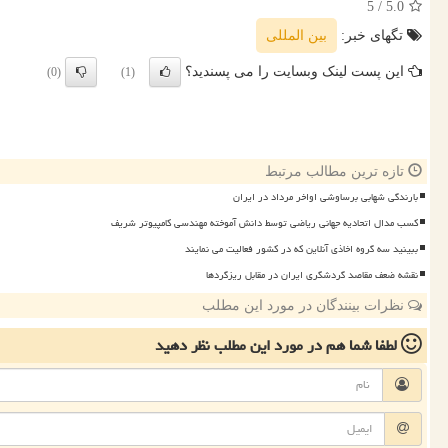
/ 5
5.0
تگهای خبر:
بین المللی
این پست لینک وبسایت را می پسندید؟
(0)
(1)
تازه ترین مطالب مرتبط
بارندگی شهابی برساوشی اواخر مرداد در ایران
کسب مدال اتحادیه جهانی ریاضی توسط دانش آموخته مهندسی کامپیوتر شریف
ببینید سه گروه اخاذی آنلاین که در کشور فعالیت می نمایند
نقشه ضعف مقاصد گردشگری ایران در مقابل ریزگردها
نظرات بینندگان در مورد این مطلب
لطفا شما هم
در مورد این مطلب
نظر دهید