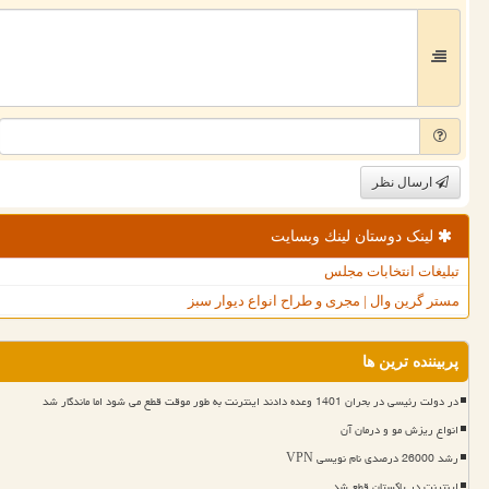
ارسال نظر
لینک دوستان لینك وبسایت
تبلیغات انتخابات مجلس
مستر گرین وال | مجری و طراح انواع دیوار سبز
پربیننده ترین ها
در دولت رئیسی در بحران 1401 وعده دادند اینترنت به طور موقت قطع می شود اما ماندگار شد
انواع ریزش مو و درمان آن
رشد 26000 درصدی نام نویسی VPN
اینترنت در پاکستان قطع شد