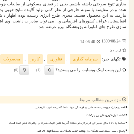
بخاری تنوع سوختی داشته باشیم. یعنی در فضای مسکونی از ضایعات چو
نیازمند به این محصول هستند. مجری طرح انرژی زیست توده اظهار داشت: 
افغانستان، عراق، کشورهای افریقایی و... می توان صادرات داشت. وی اظ
سازی طرح های فناورانه پژوهشگاه نیرو عرضه شد.​
1399/08/24
14:06:40
/ 5
5.0
تگهای خبر:
سرمایه گذاری
,
فناوری
,
كاربر
,
محصولات
این پست لینک وبسایت را می پسندید؟
(0)
(1)
تازه ترین مطالب مرتبط
اهدای جایزه چهره برجسته علمی و فرهنگی جهاد دانشگاهی به شهید لاریجانی
کشف دلیل کوری های بی بازگشت
صدمه به ۱۱۶ دکل مخابراتی هرمزگان در حملات آمریکا تلفن ثابت، همراه و اینترنت قطع شده است
پاسخ رییس بنیاد ملی نخبگان به ابهامات جذب نخبگان در دستگاههای اجرائی