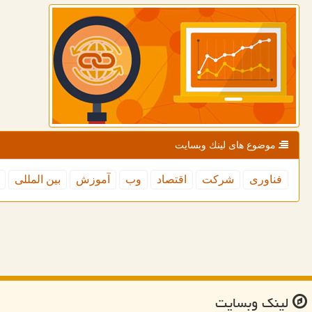
موضوع های لینك وبسایت
فناوری
شركت
اقتصاد
وب
آموزش
بین المللی
لینك وبسایت