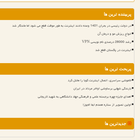
پربیننده ترین ها
در دولت رئیسی در بحران 1401 وعده دادند اینترنت به طور موقت قطع می شود اما ماندگار شد
انواع ریزش مو و درمان آن
رشد 26000 درصدی نام نویسی VPN
اینترنت در پاکستان قطع شد
پربحث ترین ها
خاموشی سراسری، اتصال اینترنت کوبا را مختل کرد
بارندگی شهابی برساوشی اواخر مرداد در ایران
اهدای جایزه چهره برجسته علمی و فرهنگی جهاد دانشگاهی به شهید لاریجانی
اولین تصویر از ستاره همدم ابط الجوزا
جدیدترین ها