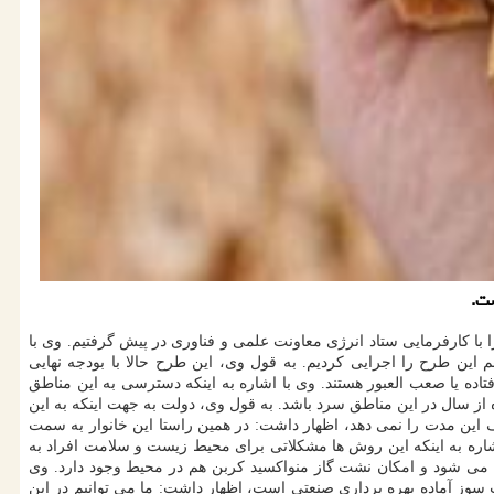
ست.
با کارفرمایی ستاد انرژی معاونت علمی و فناوری در پیش گرفتیم. وی با
 این طرح را اجرایی کردیم. به قول وی، این طرح حالا با بودجه نهایی
ده یا صعب العبور هستند. وی با اشاره به اینکه دسترسی به این مناطق
ت، اظهار داشت: در بعضی از این مناطق به عینه دیده ایم که فصول سرمای این مناطق بیشتر از مناطق دیگر است؛یعنی شاید بیشتر از ۶-۷ماه از سال در این مناطق سرد باشد. به قول وی، دولت به جهت اینکه به این
 این مدت را نمی دهد، اظهار داشت: در همین راستا این خانوار به سمت
شاره به اینکه این روش ها مشکلاتی برای محیط زیست و سلامت افراد به
اد می شود و امکان نشت گاز منواکسید کربن هم در محیط وجود دارد. وی
سوز آماده بهره برداری صنعتی است، اظهار داشت: ما می توانیم در این