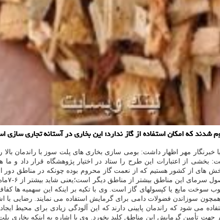
 شدند كه امكان استفاده از گاز ندارد؛ این بخاری در آستانه تجاری سازی ا
برنگار مهر اظهار داشت: بومی سازی بخاری های پلت سوز با راندمان بالا را 
: بخشی از اعتبارات این طرح را ستاد در اختیار پژوهشگاه قرار داد و ما هم
ش های از کشور هستیم که از نعمت گاز محروم بوده چونکه در مناطق دور افتا
دشوار اس
سوخت مایع یا کپسولهای گاز است. وی با تکیه بر اینکه این سهمیه ها کفاف
 همچون سوزاندن فضولات دامی برای گرمایش استفاده می نمایند. رضایی با ا
اده می شود که راندمان پایینی دارند که این آلودگی زیادی برای محیط ایج
 تأمین گرمایش این مناطق کلید بخورد. وی با اشاره به اینکه بخاری پلت 