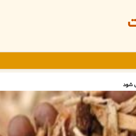
ت
ی شود