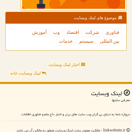
موضوع های لینك وبسایت
فناوری
شركت
اقتصاد
وب
آموزش
بین المللی
سیستم
خدمات
اخبار لینک وبسایت
لینک وبسایت:خانه
لینك وبسایت
معرفی سایتها
دروازه شما به دنیای بی کران وب سایت های برتر و اخبار داغ علم و فناوری اطلاعات
linkwebsite.ir - مالکیت معنوی سایت لینك وبسایت متعلق به مالکین آن می باشد