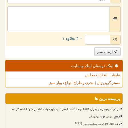
= ۴ بعلاوه ۱
ارسال نظر
لینک دوستان لینك وبسایت
تبلیغات انتخابات مجلس
مستر گرین وال | مجری و طراح انواع دیوار سبز
پربیننده ترین ها
در دولت رئیسی در بحران 1401 وعده دادند اینترنت به طور موقت قطع می شود اما ماندگار شد
انواع ریزش مو و درمان آن
رشد 26000 درصدی نام نویسی VPN