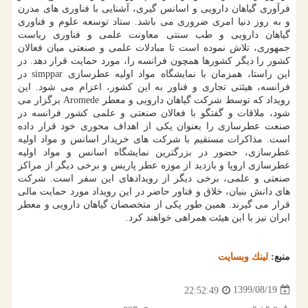
فرآوری گیاهان دارویی و اسانس گیری، آشنایی با فناوری های مدرن
و به روز دنیا امری ضروری می باشد. ستاد توسعه علوم و فناوری
گیاهان دارویی و طب سنتی معاونت علمی و فناوری ریاست
جمهوری، تلاش نموده است تا مبادلات علمی و صنعتی میان فعالان
کشور را دیگر کشورها همچون فرانسه را، مورد حمایت قرار دهد. در
این راستا، همزمان با نمایشگاه مواد اولیه عطرسازی simppar در
فرانسه، هیئتی تجاری و فناور به این کشور، اعزام می شود. این
رویداد که توسط شرکت گیاهان دارویی و معطر Aromede برگزار می
شود، ملاقات و گفتگو با فعالان صنعتی و علمی کشور فرانسه در
صنعت عطرسازی را بعنوان یکی از اهداف محوری خود قرار داده
است. مذاکرات مستقیم با شرکت های خریدار اسانس و مواد اولیه
عطرسازی، حضور در بزرگترین نمایشگاه اسانس و مواد اولیه
عطرسازی اروپا و بازدید از موزه عطر پاریس و برخی دیگر از مراکز
صنعتی و علمی، برخی دیگر از رویدادهای این سفر است. شرکت
های دانش بنیان، خلاق و فناور حاضر در این رویداد مورد حمایت مالی
قرار می گیرند. همین طور یکی از متخصصان گیاهان دارویی و معطر
ایران نیز با این هیئت همراهی خواهند کرد.
منبع:
لینك وبسایت
1399/08/19
22:52:49