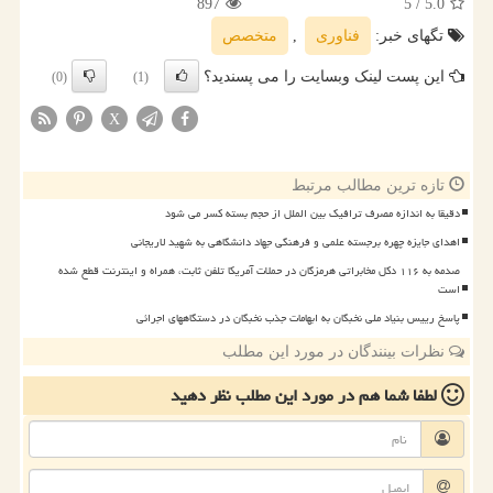
897
/ 5
5.0
تگهای خبر:
فناوری
,
متخصص
این پست لینک وبسایت را می پسندید؟
(0)
(1)
X
تازه ترین مطالب مرتبط
دقیقا به اندازه مصرف ترافیک بین الملل از حجم بسته کسر می شود
اهدای جایزه چهره برجسته علمی و فرهنگی جهاد دانشگاهی به شهید لاریجانی
صدمه به ۱۱۶ دکل مخابراتی هرمزگان در حملات آمریکا تلفن ثابت، همراه و اینترنت قطع شده
است
پاسخ رییس بنیاد ملی نخبگان به ابهامات جذب نخبگان در دستگاههای اجرائی
نظرات بینندگان در مورد این مطلب
لطفا شما هم
در مورد این مطلب
نظر دهید