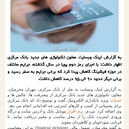
به گزارش لینك وبسایت معاون تكنولوژی های جدید بانك مركزی
اظهار داشت: با اجرای رمز دوم پویا در سال گذشته، جرایم مختلف
در حوزه فیشینگ كاهش پیدا كرد كه برخی جرایم به صفر رسید و
برخی دیگر حدود ۹۰ الی ۹۵ درصد كاهش داشت.
به گزارش لینک وبسایت به نقل از بانک مرکزی، مهران محرمیان،
معاون تکنولوژی های جدید بانک مرکزی از پیشرفت ها، چالش ها و
خدمات
ویژه بانکداری الکترونیک گفت و توضیح داد که بانک مرکزی
برای پشتیبانی از کسب و کارهای اینترنتی چه اقداماتی انجام می دهد.
وی اضافه کرد: مردم،
نرم افزار
موبایل بانک و آدرس سایت و درگاه
ورودی اینترنت بانک را از محل مناسب و معتبر دریافت نمایند، تا
قربانی سودجویان و کلاهبردان نشوند.
به گفته محرمیان، شمول مالی (financial inclusion) به این معناست