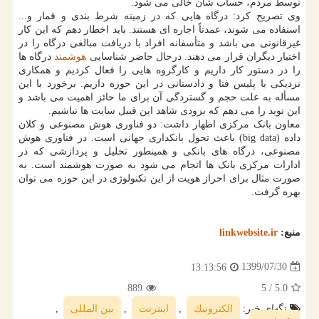
توسط مردم، حساب شان خالی می شود.
وی تصریح کرد: درگاه هایی که در زمینه شرط بندی و قمار و...
استفاده می شوند، عمدتاً اجاره ای هستند. باید اخطار دهم که این کار
غیرقانونی می باشد و متأسفانه افراد با دریافت مبالغی درگاه را در
اختیار دیگران قرار می دهند. درحال حاضر شناسایی
هوشمند
درگاه ها
را در دستور کار داریم و کارگروه هایی را فعال کردیم و همکاری
نزدیکی با پلیس فتا و دادستانی در این حوزه داریم. برخورد با این
مسأله به علت حجم و گستردگی آن برای ما حائز اهمیت می باشد و
این نوید را می دهم که بزودی شاهد این قبیل سایت ها نباشیم.
معاون بانک مرکزی اظهار داشت: دو فناوری هوش مصنوعی و کلان
داده (big data) باعث تحول بانکداری جهانی است. در فناوری هوش
مصنوعی، درگاه های بانکی و همینطور تحلیل و پردازشی که در
ادارات مرکزی بانک ها انجام می شود به صورت هوشمند است. به
صورت مثال برای احراز هویت از این تکنولوژی در این حوزه می توان
بهره گرفت.
منبع:
linkwebsite.ir
1399/07/30
13:13:56
889
/ 5
5.0
تگهای خبر:
الكترونیك
,
اینترنت
,
بین المللی
,