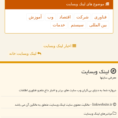
موضوع های لینك وبسایت
فناوری
شركت
اقتصاد
وب
آموزش
بین المللی
سیستم
خدمات
اخبار لینک وبسایت
لینک وبسایت:خانه
لینك وبسایت
معرفی سایتها
دروازه شما به دنیای بی کران وب سایت های برتر و اخبار داغ علم و فناوری اطلاعات
linkwebsite.ir - مالکیت معنوی سایت لینك وبسایت متعلق به مالکین آن می باشد
میانبرهای لینك وبسایت