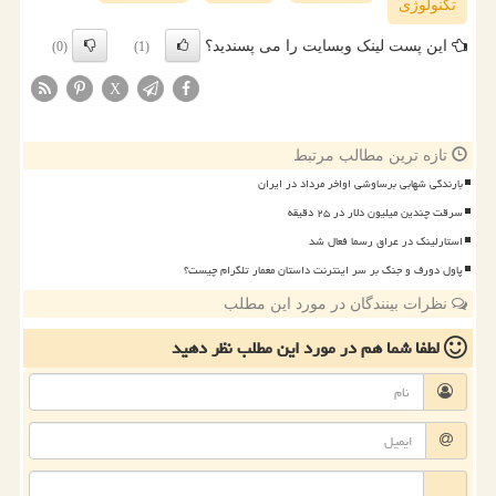
تكنولوژی
این پست لینک وبسایت را می پسندید؟
(0)
(1)
X
تازه ترین مطالب مرتبط
بارندگی شهابی برساوشی اواخر مرداد در ایران
سرقت چندین میلیون دلار در ۲۵ دقیقه
استارلینک در عراق رسما فعال شد
پاول دورف و جنگ بر سر اینترنت داستان معمار تلگرام چیست؟
نظرات بینندگان در مورد این مطلب
لطفا شما هم
در مورد این مطلب
نظر دهید