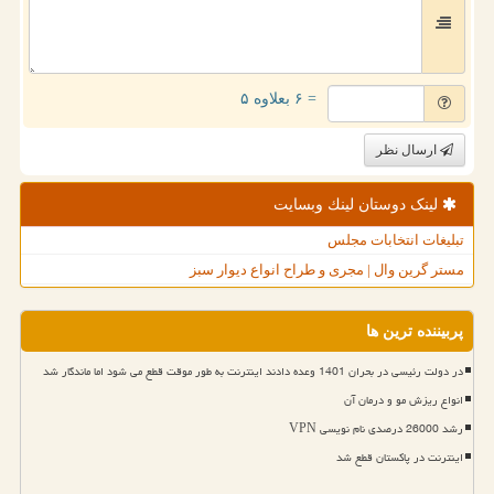
= ۶ بعلاوه ۵
ارسال نظر
لینک دوستان لینك وبسایت
تبلیغات انتخابات مجلس
مستر گرین وال | مجری و طراح انواع دیوار سبز
پربیننده ترین ها
در دولت رئیسی در بحران 1401 وعده دادند اینترنت به طور موقت قطع می شود اما ماندگار شد
انواع ریزش مو و درمان آن
رشد 26000 درصدی نام نویسی VPN
اینترنت در پاکستان قطع شد