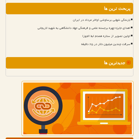
پربحث ترین ها
بارندگی شهابی برساوشی اواخر مرداد در ایران
اهدای جایزه چهره برجسته علمی و فرهنگی جهاد دانشگاهی به شهید لاریجانی
اولین تصویر از ستاره همدم ابط الجوزا
سرقت چندین میلیون دلار در ۲۵ دقیقه
جدیدترین ها