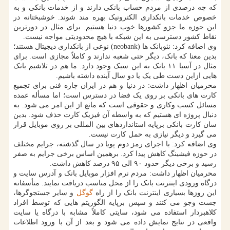
که چه درصدی از مردم حساب بانکی دارند و از خدمات بانکی و به
خصوص خدمات بانکداری الکترونیک بهره مند شوند. خوشبختانه در
این حوزه ما جزو کشورها خوب دنیا هستیم. برای مثال در دورترین
نقاط کشور دسترسی به این شبکه با هیچ محدودیتی مواجه نیست.
وی اضافه کرد: نئوبانک ها (neobank) نوعی از بانکداری دیجیتال هستند؛
بدین معنا که بانک، دیگر حتی شعبه ندارند و کاملاً مجازی است. برای
مثال در آسیا ۱۱ بانک به این سبک وجود دارد. ما هم در تلاشیم بانک
هایی ازاین دست طی یک یا دو سال آینده داشته باشیم.
محرمیان اظهار داشت: در دنیا و هم در ایران چاره فنی برای تجمیع
کارت های بانکی بر روی یک فضا در دسترس است؛ اما مسأله عمده
مسائل کسب وکاری و حقوقی است که مانع از این امر می شود. به
دنبال پروژه ای هستیم که به واسطه آن فیزیک کارت حذف شود. بدین
سان کارت بانکی برپایه استانداردهای بین المللی بر روی موبایل قرار
می گیرد و دیگر نیازی به حمل کارت نیست.
وی اضافه کرد: با اجرای رمز دوم پویا در سال گذشته، جرایم مختلف
در حوزه فیشینگ کاهش پیدا کرد. برهمین اساس برخی جرایم به صفر
رسید و برخی دیگر حدود ۹۰ الی ۹۵ درصد کاهش داشت.
محرمیان اظهار داشت: مردم نرم افزار موبایل بانک و آدرس سایت و
درگاه ورودی اینترنت بانک را از محل مناسب دریافت نمایند. متأسفانه
این روزها بسیاری اینترنت بانک را از راه
گوگل
و سایر جستجوگرها،
جست وجو می کنند و سپس برپایه الگوریتم هایی که توسط افراد
کلاهبردار استفاده می شود، سایتی کاملاً مشابه با درگاه یا سایت
واقعی در نتایج نمایش داده می شود و بعد از آن با ورود اطلاعات