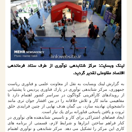
لینك وبسایت: مركز شتابدهی نوآوری از طرف ستاد فرماندهی
اقتصاد مقاومتی تقدیر گردید.
به گزارش لینك وبسایت به نقل از معاونت علمی و فناوری ریاست
جمهوری، مركز شتابدهی نوآوری در پارك فناوری پردیس با پشتیبانی
از رویدادهای كارآفرینی گوناگون در سراسر كشور اهتمام دارد تا
مفاهیمی مانند كار و تلاش خلاقانه را در بین اقشار جوان تری مانند
دانشجویان نهادینه سازد، بی گمان هدف نهایی از چنین فرایندی خلق
ثروت و یافتن پاسخی فناورانه برای یك نیاز است.
ایجاد فضاهای اشتراكی برای كار و تاسیس شتابدهنده های نوآوری در
كنار فراهم ساختن ابزارها و شرایط لازم، قسمتی از برنامه های
كاری این مركز را تشكیل می دهد. مركز شتابدهی و نوآوری اهتمام