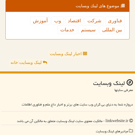
موضوع های لینك وبسایت
فناوری
شركت
اقتصاد
وب
آموزش
بین المللی
سیستم
خدمات
اخبار لینک وبسایت
لینک وبسایت:خانه
لینك وبسایت
معرفی سایتها
دروازه شما به دنیای بی کران وب سایت های برتر و اخبار داغ علم و فناوری اطلاعات
linkwebsite.ir - مالکیت معنوی سایت لینك وبسایت متعلق به مالکین آن می باشد
میانبرهای لینك وبسایت