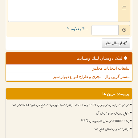
= ۴ بعلاوه ۲
ارسال نظر
لینک دوستان لینك وبسایت
تبلیغات انتخابات مجلس
مستر گرین وال | مجری و طراح انواع دیوار سبز
پربیننده ترین ها
در دولت رئیسی در بحران 1401 وعده دادند اینترنت به طور موقت قطع می شود اما ماندگار شد
انواع ریزش مو و درمان آن
رشد 26000 درصدی نام نویسی VPN
اینترنت در پاکستان قطع شد