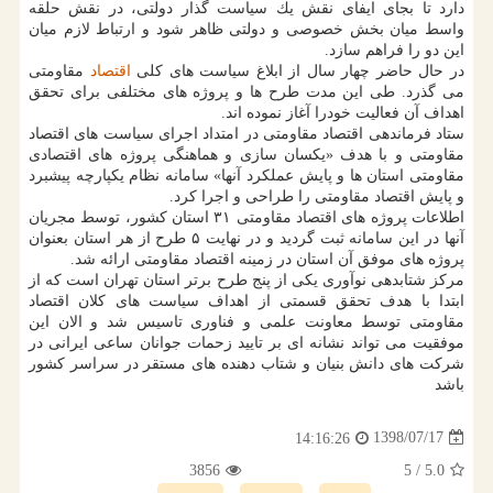
دارد تا بجای ایفای نقش یك سیاست گذار دولتی، در نقش حلقه
واسط میان بخش خصوصی و دولتی ظاهر شود و ارتباط لازم میان
این دو را فراهم سازد.
در حال حاضر چهار سال از ابلاغ سیاست های كلی
اقتصاد
مقاومتی
می گذرد. طی این مدت طرح ها و پروژه های مختلفی برای تحقق
اهداف آن فعالیت خودرا آغاز نموده اند.
ستاد فرماندهی اقتصاد مقاومتی در امتداد اجرای سیاست های اقتصاد
مقاومتی و با هدف «یكسان سازی و هماهنگی پروژه های اقتصادی
مقاومتی استان ها و پایش عملكرد آنها» سامانه نظام یكپارچه پیشبرد
و پایش اقتصاد مقاومتی را طراحی و اجرا كرد.
اطلاعات پروژه های اقتصاد مقاومتی ۳۱ استان كشور، توسط مجریان
آنها در این سامانه ثبت گردید و در نهایت ۵ طرح از هر استان بعنوان
پروژه های موفق آن استان در زمینه اقتصاد مقاومتی ارائه شد.
مركز شتابدهی نوآوری یكی از پنج طرح برتر استان تهران است كه از
ابتدا با هدف تحقق قسمتی از اهداف سیاست های كلان اقتصاد
مقاومتی توسط معاونت علمی و فناوری تاسیس شد و الان این
موفقیت می تواند نشانه ای بر تایید زحمات جوانان ساعی ایرانی در
شركت های دانش بنیان و شتاب دهنده های مستقر در سراسر كشور
باشد
1398/07/17
14:16:26
3856
/ 5
5.0