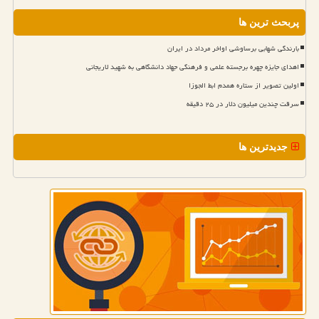
پربحث ترین ها
بارندگی شهابی برساوشی اواخر مرداد در ایران
اهدای جایزه چهره برجسته علمی و فرهنگی جهاد دانشگاهی به شهید لاریجانی
اولین تصویر از ستاره همدم ابط الجوزا
سرقت چندین میلیون دلار در ۲۵ دقیقه
جدیدترین ها