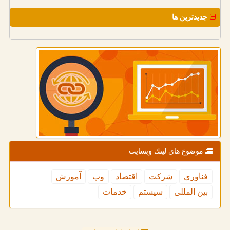
جدیدترین ها
موضوع های لینك وبسایت
فناوری
شركت
اقتصاد
وب
آموزش
بین المللی
سیستم
خدمات