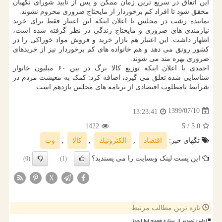
این اتفاق در سریع ترین زمان ممکن و پس از تأیید شورای نگهبان
محقق شود تا افراد کم برخوردار از مایحتاج ضروری محروم نشوند.
نماینده رشت در مجلس با اعلان اینکه این اعتبار فقط برای خرید
نیازمندی های ضروری و مایحتاج زندگی در نظر گرفته شده است،
اظهار داشت: این اعتبار هم بازار خرید و فروش مواد خوراکی را در
کشور رونق می دهد و هم خانواده های کم برخوردار نیز از خریدهای
ضروری بهره مند می شوند.
احمدی با اعلان اینکه توزیع کالا برگ در بین ۶۰ میلیون خانوار
شناسایی شده تعلق می گیرد، اضافه کرد: کمک به معیشت مردم در
شرایط نامطلوب اقتصادی از برنامه های مجلس یازدهم است.
1399/07/10
13:23:41
1422
/ 5
5.0
تگهای خبر:
اقتصاد
,
الكترونیك
,
كالا
,
وب
این پست لینک وبسایت را می پسندید؟
(0)
(1)
X
تازه ترین مطالب مرتبط
اولین تصویر از ستاره همدم ابط الجوزا