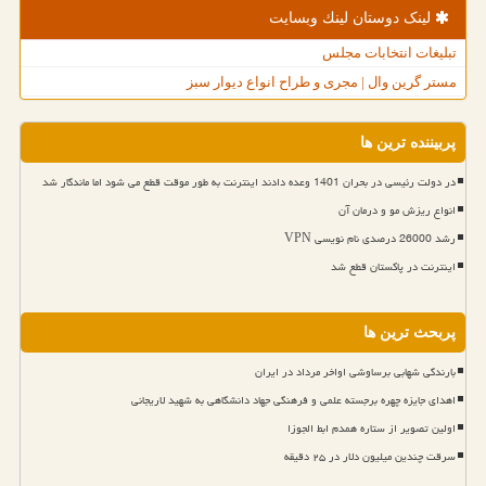
لینک دوستان لینك وبسایت
تبلیغات انتخابات مجلس
مستر گرین وال | مجری و طراح انواع دیوار سبز
پربیننده ترین ها
در دولت رئیسی در بحران 1401 وعده دادند اینترنت به طور موقت قطع می شود اما ماندگار شد
انواع ریزش مو و درمان آن
رشد 26000 درصدی نام نویسی VPN
اینترنت در پاکستان قطع شد
پربحث ترین ها
بارندگی شهابی برساوشی اواخر مرداد در ایران
اهدای جایزه چهره برجسته علمی و فرهنگی جهاد دانشگاهی به شهید لاریجانی
اولین تصویر از ستاره همدم ابط الجوزا
سرقت چندین میلیون دلار در ۲۵ دقیقه