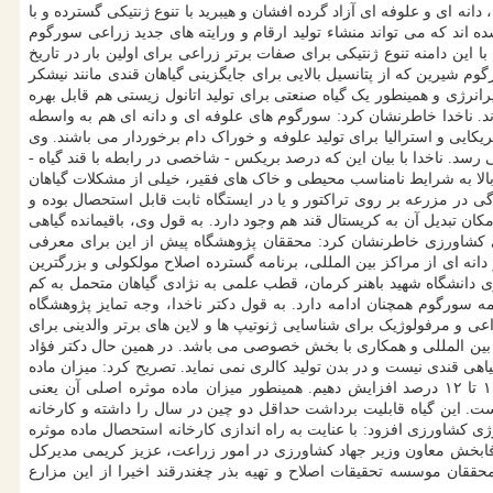
ه ای و علوفه ای آزاد گرده افشان و هیبرید با تنوع ژنتیکی گسترده و با
د که می تواند منشاء تولید ارقام و ورایته های جدید زراعی سورگوم
ین دامنه تنوع ژنتیکی برای صفات برتر زراعی برای اولین بار در تاریخ
شیرین که از پتانسیل بالایی برای جایگزینی گیاهان قندی مانند نیشکر
رژی و همینطور یک گیاه صنعتی برای تولید اتانول زیستی هم قابل بهره
رند. ناخدا خاطرنشان کرد: سورگوم های علوفه ای و دانه ای هم به واسطه
یی و استرالیا برای تولید علوفه و خوراک دام برخوردار می باشند. وی
ن، ساقه قطور، پتانسیل تولید بیوماس بسیار بالا و رشد سریع و بسیار خوبی دارد، به صورتی که طول آن تا ۸.۴ متر هم می رسد. ناخدا با بیان این که درصد بریکس - شاخصی در رابطه با قند گیاه -
ودن و تحمل بالا به شرایط نامناسب محیطی و خاک های فقیر، خیلی از مشکلات گیاهان
 در مزرعه بر روی تراکتور و یا در ایستگاه ثابت قابل استحصال بوده و
ن تبدیل آن به کریستال قند هم وجود دارد. به قول وی، باقیمانده گیاهی
 کشاورزی خاطرنشان کرد: محققان پژوهشگاه پیش از این برای معرفی
دانه ای از مراکز بین المللی، برنامه گسترده اصلاح مولکولی و بزرگترین
اری دانشگاه شهید باهنر کرمان، قطب علمی به نژادی گیاهان متحمل به کم
ورامین در سال زراعی ۹۸ به اجرا گذارده شده و به موازات برنامه سورگوم همچنان ادامه دارد. به قول دکتر ناخدا، وجه تمایز پژوهشگاه
عی و مرفولوژیک برای شناسایی ژنوتیپ ها و لاین های برتر والدینی برای
و بین المللی و همکاری با بخش خصوصی می باشد. در همین حال دکتر فؤاد
ندی شیرین کننده ها قرار دارد و گیاهی ۳۰۰ برابر شیرین تر از قند است ولی گیاهی قندی نیست و در بدن تولید کالری نمی نماید. تصریح کرد: میزان ماده
موثره واریته های وارداتی استویا که حدود سال ۱۳۸۳ وارد کشور شده بودند حدود سه تا چهار درصد بود که طی۱۰ سال توانستیم آنها را به حدود ۱۰ تا ۱۲ درصد افزایش دهیم. همینطور میزان ماده موثره اصلی آن یعنی
 از ۵.۲ تا ۵.۳ تن به ۳ تا ۵ تن در شرایط بهینه رشد افزایش یافته است. این گیاه قابلیت برداشت حداقل دو چین در سال را داشته و کارخانه
ژی مولکولی پژوهشگاه بیوتکنولوژی کشاورزی افزود: با عنایت به راه اندازی کارخانه استحصال ماده موثره
تر وفابخش معاون وزیر جهاد کشاورزی در امور زراعت، عزیز کریمی مدیرکل
ان موسسه تحقیقات اصلاح و تهیه بذر چغندرقند اخیرا از این مزارع