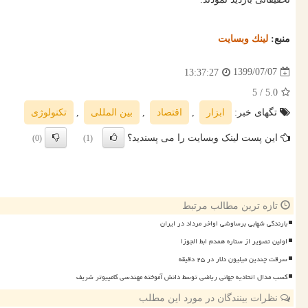
منبع:
لینك وبسایت
1399/07/07
13:37:27
/ 5
5.0
تگهای خبر:
ابزار
,
اقتصاد
,
بین المللی
,
تكنولوژی
این پست لینک وبسایت را می پسندید؟
(0)
(1)
تازه ترین مطالب مرتبط
بارندگی شهابی برساوشی اواخر مرداد در ایران
اولین تصویر از ستاره همدم ابط الجوزا
سرقت چندین میلیون دلار در ۲۵ دقیقه
کسب مدال اتحادیه جهانی ریاضی توسط دانش آموخته مهندسی کامپیوتر شریف
نظرات بینندگان در مورد این مطلب