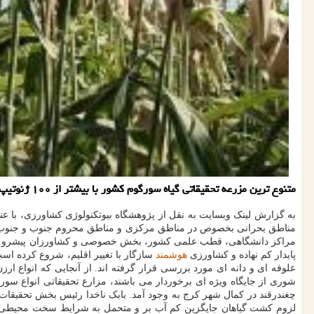
متنوع ترین مزرعه تحقیقاتی گیاه سورگوم كشور با بیشتر از ۱۰۰ ژنوتیپ و لاین​ پیشرفته انواع سورگوم از نقاط مختلف جهان، توسط محققان پژوهشگاه بیوتكنولوژی كشاورزی افتتاح شد.
به گزارش لینک وبسایت به نقل از پژوهشگاه بیوتکنولوژی کشاورزی، با عنای
مناطق بحرانی بخصوص در مناطق مرکزی و مناطق محروم جنوب و جنوب شرق 
پایدار کم نهاده و کشاورزی
هوشمند
سازگار با تغییر اقلیم، شروع کرده اس
علوفه ای و دانه ای مورد بررسی قرار گرفته اند. از آنجایی که انواع
شوری از جایگاه ویژه ای برخوردار می باشند، مزارع تحقیقاتی انواع سو
چغندرقند در کمال شهر کرج به وجود آمد. بابک ناخدا رئیس بخش تحقیقات
لزوم کشت گیاهان جایگزین کم آب بر و متحمل به شرایط سخت محیطی مانن