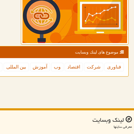
موضوع های لینك وبسایت
فناوری
شركت
اقتصاد
وب
آموزش
بین المللی
لینك وبسایت
معرفی سایتها