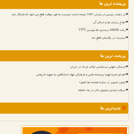
پربیننده ترین ها
در دولت رئیسی در بحران 1401 وعده دادند اینترنت به طور موقت قطع می شود اما ماندگار شد
انواع ریزش مو و درمان آن
رشد 26000 درصدی نام نویسی VPN
اینترنت در پاکستان قطع شد
پربحث ترین ها
بارندگی شهابی برساوشی اواخر مرداد در ایران
اهدای جایزه چهره برجسته علمی و فرهنگی جهاد دانشگاهی به شهید لاریجانی
اولین تصویر از ستاره همدم ابط الجوزا
سرقت چندین میلیون دلار در ۲۵ دقیقه
جدیدترین ها