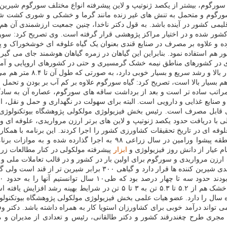
رگوم، بیشتر از یکصد ژنوتیپ و لاین پیشرفته انواع مختلف سورگوم شیرین، دان
وم و متحمل به تنش​ های غیر زنده مانند گرما و خشکی و شوری کشت شده ان
 کشور در آینده باشد. به قول دکتر ناخدا، چنین جمعیت ارزشمندی آن هم با ا
ر شده و در اختیار مراکز پژوهشی قرار گرفته است. وی تصریح کرد: سورگوم 
 و علاوه بر مصرف در صنایع قندی بعنوان یک گیاه علوفه ای خوشخوراک و پران
ور هم استفاده نمود. بنابراین این گیاهان در زمره گیاهان هوشمند جای می گی
ای در کشورهای مناطق نیمه خشک گرمسیری و حتی در کشورهای اروپایی و آمریکا
تصریح کرد: گیاه سورگوم شیری
 با گیاهی مثل نیشکر هم بسیار بالا است، تصریح کرد: گیاه سورگوم علاوه بر کم آب بر ب
ه مراتب ساده تر است و بعد از برداشت ساقه های سورگوم، عصاره آن به سادگی
 صنایع غذایی و دارویی است. البته برای سهولت در نگهداری و حمل و نقل، امکا
ی قابل مصرف است. رئیس بخش فیزیولوژی مولکولی پژوهشگاه بیوتکنولوژی
ی با دریافت حدود یکصد ژنوتیپ و لاین های برتر ارزن مرواریدی، علوفه ای و 
علوفه ای در تاریخ تحقیقات کشاورزی کشور را اجرا کردند. این برنامه با همک
آبی و شوری و مشارکت فعال بخش خصوصی و کشاورزان پیشرو در منطقه پیشوا 
ام عیار از دانش روز فیزیولوژی و
ابزار
پیشرفته مولکولی در کنار مطالعات زرا
لف ارزن مرواریدی و سورگوم برای اولین بار در کشور و در قالب تعاملات ملی 
مرادی، مجری طرح استویا هم با بیان این که گیاه استویا هرچند در طبقه ب
ریبودیوزاید A از ۲ درصد به ۶ تا ۹ درصد ارتقاء یافته است. عملکرد برگ خشک هم
ا با عنایت به قابلیت استفاده از ماده خشک امکان کار در طول ۱۲ ماه سال را دارد. عضو هیات علمی بخش فیزیولو
ه می تواند درآمد خوبی برای کشاورزان استویا کار به همراه داشته باشد. دک
ی طرح چغندرقند کشور و دکتر طالقانی، رئیس و تعدادی از مدیران و محقق