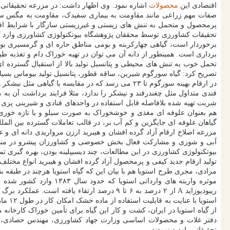
اقتصادی این
محصولات
اشاره نمود. وی اظهار داشت: در مزرعه تحقیقاتی سو
صفات مهم زراعی مانند مقاومت به بیماری سفیدک، مقاومت به مگس سورگ
پرمحصول و متحمل به تنش های زیستی و غیرزیستی سازگار با شرایط اقلیمی
تحقیقات کشاورزی توسط محققان پژوهشگاه بیوتکنولوژی کشاورزی وارد کشو
برخوردار است، گیاهی چهارکربنه و بومی مناطق حاره ای و گرمسیری بوده
برداری است. همینطور از دانه آن می توان در تهیه خوراک دام و تغذیه طی
تحمل خوب به تنش های محیطی و پتانسیل تولید بالا از استقبال گسترده 
در ارقام بهینه سورگوم تا ۲۳ می رسد که در مقایسه
قندی متداول مثل چغندرقند و نیشکر را ندارد، مثلا فرایند برداشت آن ب
شربت تهیه شده بلافاصله قابل استفاده در واحدهای قنادی و شیرینی پزی و
هم بعنوان علوفه ای مغذی و خوشخوراک به صورت سیلو و یا تازه خور
گیاهان علوفه ای جایگزین و کم آب بر، در قالب تعاملات گسترده بین الملل
مزرعه اصلاح ارقام آزاد گرده افشان و هیبرید ارزن مرواریدی دانه ای و 
بیوتکنولوژی کشاورزی در این مطالعات، چند دیسیپلینه بودن، بهره گیری تم
تولید ارقام جدید کیفی و پرمحصول آزاد گرده افشان و هیبرید انواع مخت
استوی
از گیاه استویا در ایران، کشت و کار این گیاه برای تأمین خوراک کارخان
دفتر غلات و محصولات اساسی وزارت جهاد کشاورزی، مهندس حصادی، مجر
تحقیقاتی بازدید نمودند.